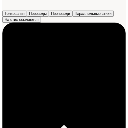
Толкования
Переводы
Проповеди
Параллельные стихи
На стих ссылаются