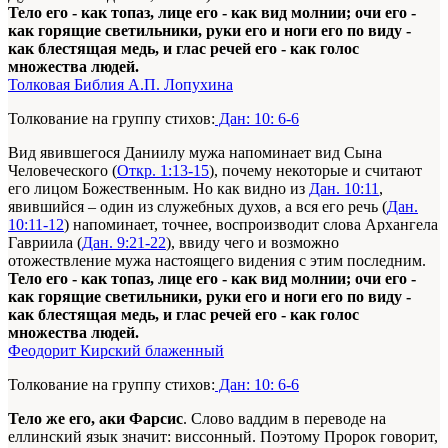
Тело его - как топаз, лице его - как вид молнии; очи его -
как горящие светильники, руки его и ноги его по виду -
как блестящая медь, и глас речей его - как голос
множества людей.
Толковая Библия А.П. Лопухина
Толкование на группу стихов:
Дан: 10: 6-6
Вид явившегося Даниилу мужа напоминает вид Сына
Человеческого (
Откр. 1:13-15
), почему некоторые и считают
его лицом Божественным. Но как видно из
Дан. 10:11
,
явившийся – один из служебных духов, а вся его речь (
Дан.
10:11-12
) напоминает, точнее, воспроизводит слова Архангела
Гавриила (
Дан. 9:21-22
), ввиду чего и возможно
отожествление мужа настоящего видения с этим последним.
Тело его - как топаз, лице его - как вид молнии; очи его -
как горящие светильники, руки его и ноги его по виду -
как блестящая медь, и глас речей его - как голос
множества людей.
Феодорит Кирский блаженный
Толкование на группу стихов:
Дан: 10: 6-6
Тело же его, аки Фарсис
. Слово ваддим в переводе на
еллинский язык значит: виссонный. Поэтому Пророк говорит,