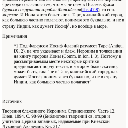
чрез
море
согласно с тем, что мы читаем в Псалме:
духом
бурным сокрушиши корабли Фарсийския
(
Пс. 47:8
), то есть
морские
. И Иона хотел бежать не в Тарс, киликийский город,
как большею частию полагают, понимая это буквально, и не в
1
страну Индии, как думает Иосиф
, но вообще в море.
Примечания
*1 Под Фарсисом Иосиф Флавий разумеет Тарс (Аntiqu.
IX, 2), на что́ указывает и блаж. Иероним в толковании
на книгу пророка Ионы (Соmm. in Ion. I, 3). Поэтому в
рассматриваемом месте некоторые критики
предполагают порчу текста, в котором было сказано,
может быть, так: "не в Тарс, киликийский город, как
думает Иосиф, понимая это буквально, и не в страну
Индии, как большею частью полагают".
Источник
Творения блаженного Иеронима Стридонского. Часть 12.
Киев, 1894. С. 98-99 (Библиотека творений св. отцов и
учителей Церкви западных, издаваемые при Киевской
Духовной Академии, Кн. 21.)