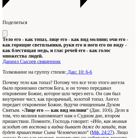
Поделиться
Тело его - как топаз, лице его - как вид молнии; очи его -
как горящие светильники, руки его и ноги его по виду -
как блестящая медь, и глас речей его - как голос
множества людей.
Даниил Сысоев священник
Толкование на группу стихов:
Дан: 10: 6-6
Почему тело как топаз? Потому что все тело этого ангела
было пронизано светом Бога, и он точно передавал
откровение Божие, которое шло через него. Он сам был
внутренне чист, как прозрачный, золотой топаз. Ангел
передает откровение Божие, будучи очищенным Духом
Святым. «
Лице его — как вид молнии
“ (Дан. 10:6). Дело в
том, что молния напоминает нам о Судном дне, втором
пришествии. Помните, Господь говорит: «
Ибо, как молния
исходит от востока и видна бывает даже до запада, так
будет пришествие Сына Человеческого
“ (
Мф. 24:27
). Лицо
ангела было как молния, потому что он собирался донести