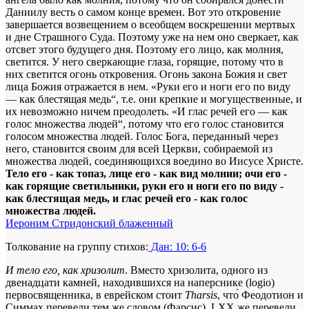
Даниилу весть о самом конце времен. Вот это откровение
завершается возвещением о всеобщем воскрешении мертвых
и дне Страшного Суда. Поэтому уже на нем оно сверкает, как
отсвет этого будущего дня. Поэтому его лицо, как молния,
светится. У него сверкающие глаза, горящие, потому что в
них светится огонь откровения. Огонь закона Божия и свет
лица Божия отражается в нем. «Руки его и ноги его по виду
— как блестящая медь“, т.е. они крепкие и могущественные, и
их невозможно ничем преодолеть. «И глас речей его — как
голос множества людей“, потому что его голос становится
голосом множества людей. Голос Бога, переданный через
него, становится своим для всей Церкви, собираемой из
множества людей, соединяющихся воедино во Иисусе Христе.
Тело его - как топаз, лице его - как вид молнии; очи его -
как горящие светильники, руки его и ноги его по виду -
как блестящая медь, и глас речей его - как голос
множества людей.
Иероним Стридонский блаженный
Толкование на группу стихов:
Дан: 10: 6-6
И тело его, как хризолит
. Вмеcто хризолита, одного из
двенадцати камней, находившихся на наперснике (lоgiо)
первосвященника, в еврейском стоит
Tharsis
, что́ Феодотион и
Симмах перевели тем же словом (Фарсис), LХХ же перевели