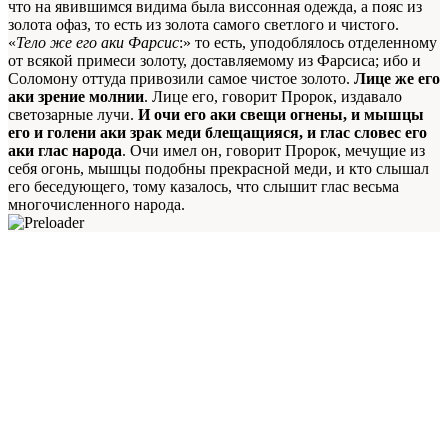
что на явившимся видима была виссонная одежда, а пояс из
золота офаз, то есть из золота самого светлого и чистого.
«
Тело же его аки Фарсис
:» то есть, уподоблялось отделенному
от всякой примеси золоту, доставляемому из Фарсиса; ибо и
Соломону оттуда привозили самое чистое золото.
Лице же его
аки зрение молнии
. Лице его, говорит Пророк, издавало
светозарные лучи.
И очи его аки свещи огнены, и мышцы
его и голени аки зрак меди блещащияся, и глас словес его
аки глас народа
. Очи имел он, говорит Пророк, мечущие из
себя огонь, мышцы подобны прекрасной меди, и кто слышал
его беседующего, тому казалось, что слышит глас весьма
многочисленного народа.