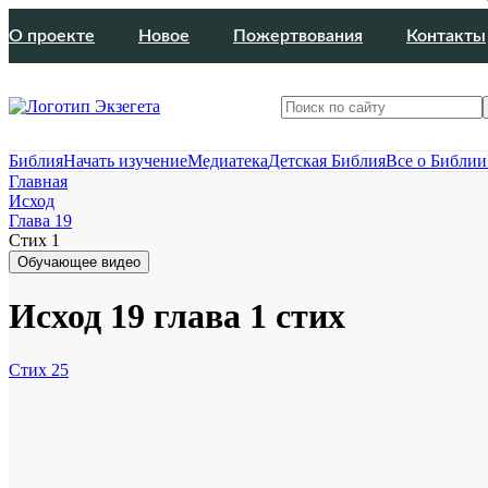
О проекте
Новое
Пожертвования
Контакты
Библия
Начать изучение
Медиатека
Детская Библия
Все о Библии
Главная
Исход
Глава 19
Стих 1
Обучающее видео
Исход 19 глава 1 стих
Стих 25