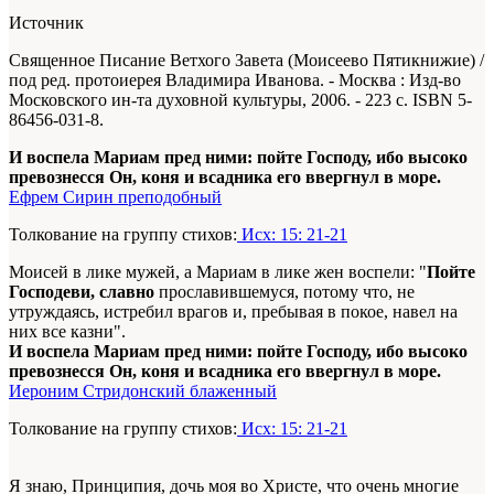
Источник
Священное Писание Ветхого Завета (Моисеево Пятикнижие) /
под ред. протоиерея Владимира Иванова. - Москва : Изд-во
Московского ин-та духовной культуры, 2006. - 223 с. ISBN 5-
86456-031-8.
И воспела Мариам пред ними: пойте Господу, ибо высоко
превознесся Он, коня и всадника его ввергнул в море.
Ефрем Сирин преподобный
Толкование на группу стихов:
Исх: 15: 21-21
Моисей в лике мужей, а Мариам в лике жен воспели: "
Пойте
Господеви, славно
прославившемуся, потому что, не
утруждаясь, истребил врагов и, пребывая в покое, навел на
них все казни".
И воспела Мариам пред ними: пойте Господу, ибо высоко
превознесся Он, коня и всадника его ввергнул в море.
Иероним Стридонский блаженный
Толкование на группу стихов:
Исх: 15: 21-21
Я знаю, Принципия, дочь моя во Христе, что очень многие