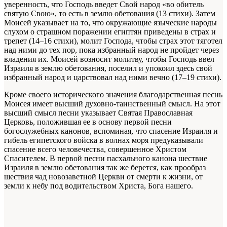
уверенность, что Господь введет Свой народ «во обитель
святую Свою», то есть в землю обетования (13 стихи). Затем
Моисей указывает на то, что окружающие языческие народы
слухом о страшном поражении египтян приведены в страх и
трепет (14–16 стихи), молит Господа, чтобы страх этот тяготел
над ними до тех пор, пока избранный народ не пройдет через
владения их. Моисей возносит молитву, чтобы Господь ввел
Израиля в землю обетования, поселил и упокоил здесь свой
избранный народ и царствовал над ними вечно (17–19 стихи).
Кроме своего исторического значения благодарственная песнь
Моисея имеет высший духовно-таинственный смысл. На этот
высший смысл песни указывает Святая Православная
Церковь, положившая ее в основу первой песни
богослужебных канонов, вспоминая, что спасение Израиля и
гибель египетского войска в волнах моря предуказывали
спасение всего человечества, совершенное Христом
Спасителем. В первой песни пасхального канона шествие
Израиля в землю обетования так же берется, как прообраз
шествия чад новозаветной Церкви от смерти к жизни, от
земли к небу под водительством Христа, Бога нашего.