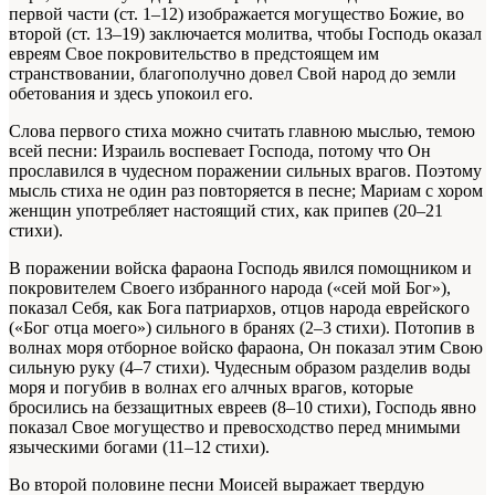
первой части (ст. 1–12) изображается могущество Божие, во
второй (ст. 13–19) заключается молитва, чтобы Господь оказал
евреям Свое покровительство в предстоящем им
странствовании, благополучно довел Свой народ до земли
обетования и здесь упокоил его.
Слова первого стиха можно считать главною мыслью, темою
всей песни: Израиль воспевает Господа, потому что Он
прославился в чудесном поражении сильных врагов. Поэтому
мысль стиха не один раз повторяется в песне; Мариам с хором
женщин употребляет настоящий стих, как припев (20–21
стихи).
В поражении войска фараона Господь явился помощником и
покровителем Своего избранного народа («сей мой Бог»),
показал Себя, как Бога патриархов, отцов народа еврейского
(«Бог отца моего») сильного в бранях (2–3 стихи). Потопив в
волнах моря отборное войско фараона, Он показал этим Свою
сильную руку (4–7 стихи). Чудесным образом разделив воды
моря и погубив в волнах его алчных врагов, которые
бросились на беззащитных евреев (8–10 стихи), Господь явно
показал Свое могущество и превосходство перед мнимыми
языческими богами (11–12 стихи).
Во второй половине песни Моисей выражает твердую