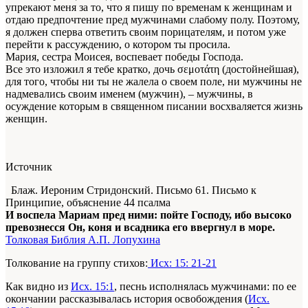
упрекают меня за то, что я пишу по временам к женщинам и
отдаю предпочтение пред мужчинами слабому полу. Поэтому,
я должен сперва ответить своим порицателям, и потом уже
перейти к рассуждению, о котором ты просила.
Мария, сестра Моисея, воспевает победы Господа.
Все это изложил я тебе кратко, дочь σεμοτάτη (достойнейшая),
для того, чтобы ни ты не жалела о своем поле, ни мужчины не
надмевались своим именем (мужчин), – мужчины, в
осуждение которым в священном писании восхваляется жизнь
женщин.
Источник
Блаж. Иероним Стридонский. Письмо 61. Письмо к
Принципие, объяснение 44 псалма
И воспела Мариам пред ними: пойте Господу, ибо высоко
превознесся Он, коня и всадника его ввергнул в море.
Толковая Библия А.П. Лопухина
Толкование на группу стихов:
Исх: 15: 21-21
Как видно из
Исх. 15:1
, песнь исполнялась мужчинами: по ее
окончании рассказывалась история освобождения (
Исх.