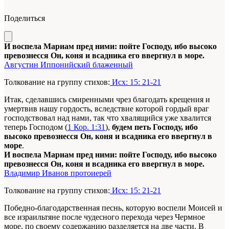
Поделиться
И воспела Мариам пред ними: пойте Господу, ибо высоко
превознесся Он, коня и всадника его ввергнул в море.
Августин Иппонийский блаженный
Толкование на группу стихов:
Исх: 15: 21-21
Итак, сделавшись смиренными чрез благодать крещения и
умертвив нашу гордость, вследствие которой гордый враг
господствовал над нами, так что хвалящийся уже хвалится
теперь Господом (
1 Кор. 1:31
),
будем петь Господу, ибо
высоко превознесся Он, коня и всадника его ввергнул в
море
.
И воспела Мариам пред ними: пойте Господу, ибо высоко
превознесся Он, коня и всадника его ввергнул в море.
Владимир Иванов протоиерей
Толкование на группу стихов:
Исх: 15: 21-21
Победно-благодарственная песнь, которую воспели Моисей и
все израильтяне после чудесного перехода через Чермное
море, по своему содержанию разделяется на две части. В