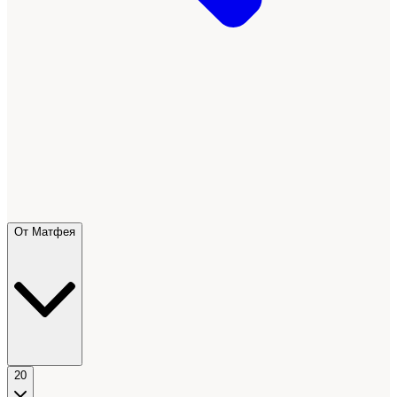
От Матфея
20