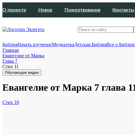
О проекте
Новое
Пожертвования
Контакты
Библия
Начать изучение
Медиатека
Детская Библия
Все о Библии
Главная
Евангелие от Марка
Глава 7
Стих 11
Обучающее видео
Евангелие от Марка 7 глава 1
Стих 10