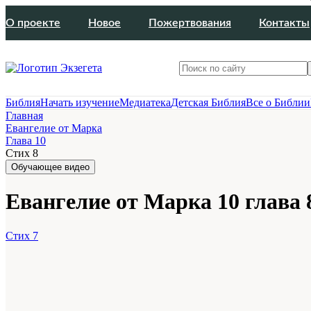
О проекте
Новое
Пожертвования
Контакты
Библия
Начать изучение
Медиатека
Детская Библия
Все о Библии
Главная
Евангелие от Марка
Глава 10
Стих 8
Обучающее видео
Евангелие от Марка 10 глава 
Стих 7