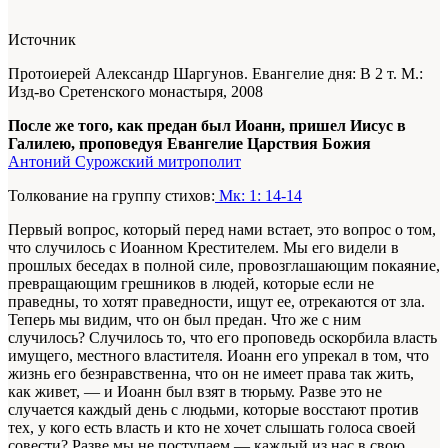
Источник
Протоиерей Александр Шаргунов. Евангелие дня: В 2 т. М.:
Изд-во Сретенского монастыря, 2008
После же того, как предан был Иоанн, пришел Иисус в
Галилею, проповедуя Евангелие Царствия Божия
Антоний Сурожский митрополит
Толкование на группу стихов:
Мк: 1: 14-14
Первый вопрос, который перед нами встает, это вопрос о том,
что случилось с Иоанном Крестителем. Мы его видели в
прошлых беседах в полной силе, провозглашающим покаяние,
превращающим грешников в людей, которые если не
праведны, то хотят праведности, ищут ее, отрекаются от зла.
Теперь мы видим, что он был предан. Что же с ним
случилось? Случилось то, что его проповедь оскорбила власть
имущего, местного властителя. Иоанн его упрекал в том, что
жизнь его безнравственна, что он не имеет права так жить,
как живет, — и Иоанн был взят в тюрьму. Разве это не
случается каждый день с людьми, которые восстают против
тех, у кого есть власть и кто не хочет слышать голоса своей
совести? Разве мы не поступаем — каждый из нас в свою