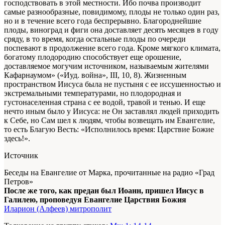
господствовать в этой местности. Ибо почва производит
самые разнообразные, повидимому, плоды не только один раз,
но и в течение всего года беспрерывно. Благороднейшие
плоды, виноград и фиги она доставляет десять месяцев в году
сряду, в то время, когда остальные плоды по очереди
поспевают в продолжение всего года. Кроме мягкого климата,
богатому плодородию способствует еще орошение,
доставляемое могучим источником, называемым жителями
Кафарнаумом» («Иуд. война», III, 10, 8). Жизненным
пространством Иисуса была не пустыня с ее иссушенностью и
экстремальными температурами, но плодородная и
густонаселенная страна с ее водой, травой и тенью. И еще
нечто иным было у Иисуса: не Он заставлял людей приходить
к Себе, но Сам шел к людям, чтобы возвещать им Евангелие,
то есть Благую Весть: «Исполнилось время: Царствие Божие
здесь!».
Источник
Беседы на Евангелие от Марка, прочитанные на радио «Град
Петров»
После же того, как предан был Иоанн, пришел Иисус в
Галилею, проповедуя Евангелие Царствия Божия
Иларион (Алфеев) митрополит