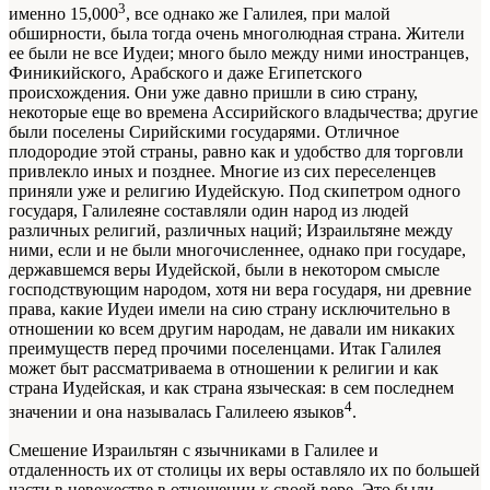
3
именно 15,000
, все однако же Галилея, при малой
обширности, была тогда очень многолюдная страна. Жители
ее были не все Иудеи; много было между ними иностранцев,
Финикийского, Арабского и даже Египетского
происхождения. Они уже давно пришли в сию страну,
некоторые еще во времена Ассирийского владычества; другие
были поселены Сирийскими государями. Отличное
плодородие этой страны, равно как и удобство для торговли
привлекло иных и позднее. Многие из сих переселенцев
приняли уже и религию Иудейскую. Под скипетром одного
государя, Галилеяне составляли один народ из людей
различных религий, различных наций; Израильтяне между
ними, если и не были многочисленнее, однако при государе,
державшемся веры Иудейской, были в некотором смысле
господствующим народом, хотя ни вера государя, ни древние
права, какие Иудеи имели на сию страну исключительно в
отношении ко всем другим народам, не давали им никаких
преимуществ перед прочими поселенцами. Итак Галилея
может быт рассматриваема в отношении к религии и как
страна Иудейская, и как страна языческая: в сем последнем
4
значении и она называлась Галилеею языков
.
Смешение Израильтян с язычниками в Галилее и
отдаленность их от столицы их веры оставляло их по большей
части в невежестве в отношении к своей вере. Это были