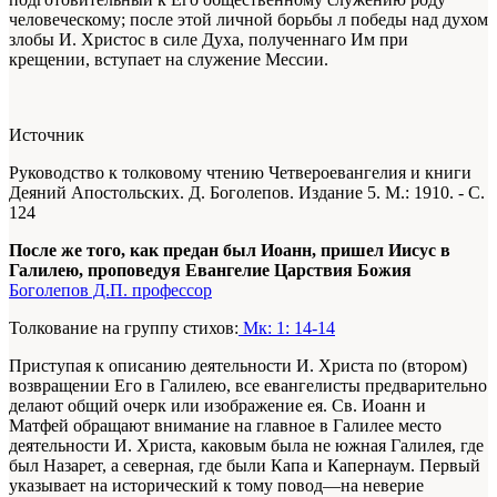
человеческому; после этой личной борьбы л победы над духом
злобы И. Христос в силе Духа, полученнаго Им при
крещении, вступает на служение Мессии.
Источник
Руководство к толковому чтению Четвероевангелия и книги
Деяний Апостольских. Д. Боголепов. Издание 5. М.: 1910. - С.
124
После же того, как предан был Иоанн, пришел Иисус в
Галилею, проповедуя Евангелие Царствия Божия
Боголепов Д.П. профессор
Толкование на группу стихов:
Мк: 1: 14-14
Приступая к описанию деятельности И. Христа по (втором)
возвращении Его в Галилею, все евангелисты предварительно
делают общий очерк или изображение ея. Св. Иоанн и
Матфей обращают внимание на главное в Галилее место
деятельности И. Христа, каковым была не южная Галилея, где
был Назарет, а северная, где были Капа и Капернаум. Первый
указывает на исторический к тому повод—на неверие