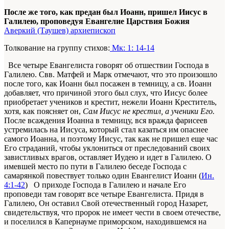
После же того, как предан был Иоанн, пришел Иисус в
Галилею, проповедуя Евангелие Царствия Божия
Аверкий (Таушев) архиепископ
Толкование на группу стихов:
Мк: 1: 14-14
Все четыре Евангелиста говорят об отшествии Господа в
Галилею. Свв. Матфей и Марк отмечают, что это произошло
после того, как Иоанн был посажен в темницу, а св. Иоанн
добавляет, что причиной этого был слух, что Иисус более
приобретает учеников и крестит, нежели Иоанн Креститель,
хотя, как поясняет он,
Сам Иисус не крестил, а ученики Его.
После всаждения Иоанна в темницу, вся вражда фарисеев
устремилась на Иисуса, который стал казаться им опаснее
самого Иоанна, и поэтому Иисус, так как не пришел еще час
Его страданий, чтобы уклониться от преследований своих
завистливых врагов, оставляет Иудею и идет в Галилею. О
имевшей место по пути в Галилею беседе Господа с
самарянкой повествует только один Евангелист Иоанн (
Ин.
4:1-42
) О приходе Господа в Галилею и начале Его
проповеди там говорят все четыре Евангелиста. Придя в
Галилею, Он оставил Свой отечественный город Назарет,
свидетельствуя, что пророк не имеет чести в своем отечестве,
и поселился в Капернауме приморском, находившемся на