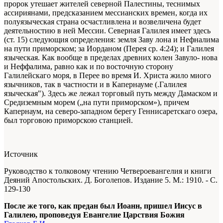
пророк утешает жителей северной Палестины, теснимых
ассириянами, предсказанием мессианских времен, когда их
полуязыческая страна осчастливлена и возвеличена будет
деятельностию в ней Мессии. Северная Галилея имеет здесь
(ст. 15) следующия определения: земля Заву лона и Нефналима
на пути приморском; за Иорданом (Перея ср. 4:24); и Галилея
языческая. Как вообще в пределах древних колен Завуло- нова
и Неффалима, равно как и по восточную сторону
Галилейскаго моря, в Перее во время И. Христа жило миого
язычников, так в частности и в Капернауме (.Галилея
языческая"). Здесь же лежал торговый путь между Дамаском и
Средиземным морем („на пути приморском»), причем
Капернаум, на северо-западном берегу Геннисаретскаго озера,
был торговою приморскою станцией.
Источник
Руководство к толковому чтению Четвероевангелия и книги
Деяний Апостольских. Д. Боголепов. Издание 5. М.: 1910. - С.
129-130
После же того, как предан был Иоанн, пришел Иисус в
Галилею, проповедуя Евангелие Царствия Божия