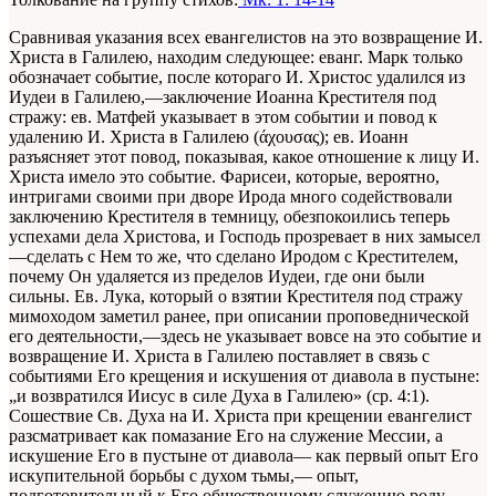
Сравнивая указания всех евангелистов на это возвращение И.
Христа в Галилею, находим следующее: еванг. Марк только
обозначает событие, после котораго И. Христос удалился из
Иудеи в Галилею,—заключение Иоанна Крестителя под
стражу: ев. Матфей указывает в этом событии и повод к
удалению И. Христа в Галилею (άχουσας); ев. Иоанн
разъясняет этот повод, показывая, какое отношение к лицу И.
Христа имело это событие. Фарисеи, которые, вероятно,
интригами своими при дворе Ирода много содействовали
заключению Крестителя в темницу, обезпокоились теперь
успехами дела Христова, и Господь прозревает в них замысел
—сделать с Нем то же, что сделано Иродом с Крестителем,
почему Он удаляется из пределов Иудеи, где они были
сильны. Ев. Лука, который о взятии Крестителя под стражу
мимоходом заметил ранее, при описании проповеднической
его деятельности,—здесь не указывает вовсе на это событие и
возвращение И. Христа в Галилею поставляет в связь с
событиями Его крещения и искушения от диавола в пустыне:
„и возвратился Иисус в силе Духа в Галилею» (ср. 4:1).
Сошествие Св. Духа на И. Христа при крещении евангелист
разсматривает как помазание Его на служение Мессии, а
искушение Его в пустыне от диавола— как первый опыт Его
искупительной борьбы с духом тьмы,— опыт,
подготовительный к Его общественному служению роду