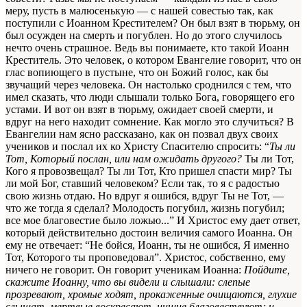
меру, пусть в малюсенькую — с нашей совестью так, как
поступили с Иоанном Крестителем? Он был взят в тюрьму, он
был осужден на смерть и погублен. Но до этого случилось
нечто очень страшное. Ведь вы понимаете, кто такой Иоанн
Креститель. Это человек, о котором Евангелие говорит, что он
глас вопиющего в пустыне, что он Божий голос, как бы
звучащий через человека. Он настолько сроднился с тем, что
имел сказать, что люди слышали только Бога, говорящего его
устами. И вот он взят в тюрьму, ожидает своей смерти, и
вдруг на него находит сомнение. Как могло это случиться? В
Евангелии нам ясно рассказано, как он позвал двух своих
учеников и послал их ко Христу Спасителю спросить: “
Ты ли
Тот, Который послан, или нам ожидать другого?
Ты ли Тот,
Кого я провозвещал? Ты ли Тот, Кто пришел спасти мир? Ты
ли мой Бог, ставший человеком? Если так, то я с радостью
свою жизнь отдаю. Но вдруг я ошибся, вдруг Ты не Тот, —
что же тогда я сделал? Молодость погубил, жизнь погубил;
все мое благовестие было ложью...” И Христос ему дает ответ,
который действительно достоин величия самого Иоанна. Он
ему не отвечает: “Не бойся, Иоанн, ты не ошибся, Я именно
Тот, Которого ты проповедовал”. Христос, собственно, ему
ничего не говорит. Он говорит ученикам Иоанна:
Пойдите,
скажите Иоанну, что вы видели и слышали: слепые
прозревают, хромые ходят, прокаженные очищаются, глухие
слышат, мертвые воскресают, нищие благовествуют; и