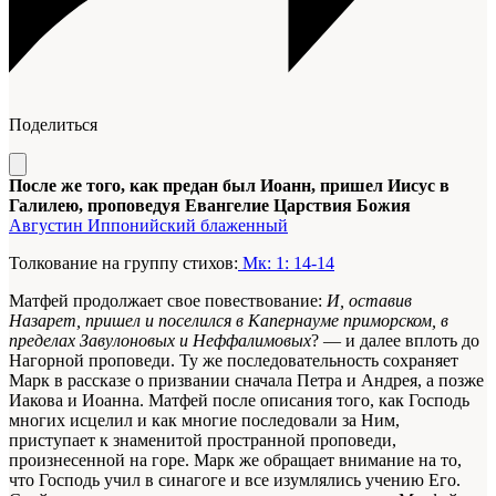
Поделиться
После же того, как предан был Иоанн, пришел Иисус в
Галилею, проповедуя Евангелие Царствия Божия
Августин Иппонийский блаженный
Толкование на группу стихов:
Мк: 1: 14-14
Матфей продолжает свое повествование:
И, оставив
Назарет, пришел и поселился в Капернауме приморском, в
пределах Завулоновых и Неффалимовых
? — и далее вплоть до
Нагорной проповеди. Ту же последовательность сохраняет
Марк в рассказе о призвании сначала Петра и Андрея, а позже
Иакова и Иоанна. Матфей после описания того, как Господь
многих исцелил и как многие последовали за Ним,
приступает к знаменитой пространной проповеди,
произнесенной на горе. Марк же обращает внимание на то,
что Господь учил в синагоге и все изумлялись учению Его.