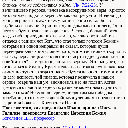
блажен кто не соблазнится о Мне!
(
Лк. 7:22-23
). У
величайшего пророка, человека несокрушимой веры, Христос
не отнимает подвига веры. Он как бы требует от Иоанна до
конца верности тому, что ему таинственно сказал Бог в
глубинах его души. Христос ему не доказывает ничего, Он от
него требует предельного доверия. Человек, больший всех
когда-либо приходивших на землю, человек, который так
отдался с ранних лет Богу, что стал только голосом Божиим,
который ни одной неправды не сказал, который души
переворачивал своим словом, который жизни новые творил из
старых, перед лицом собственной смерти вдруг усомнился: не
ошибся ли я? — и до конца остался верным. Это нас учит, как
относиться к Иоанну Крестителю, но не только; учит, как нам
самим поступать, когда от нас требуется верность тому, что мы
знаем, верность той правде, которая прозвучала в нашем
сердце, озарила наш ум, вдохновила нас на подвиг. Когда
требуется от нас эта верность, разве не может нам случиться
заколебаться? Но если доверием, подвигом мы победим
колебание, то окажемся достойными учениками предвестника
Царствия Божия — Крестителя Иоанна.
После же того, как предан был Иоанн, пришел Иисус в
Галилею, проповедуя Евангелие Царствия Божия
Боголепов Д.П. профессор
Толкование на группу стихов:
Мк: 1: 14-14