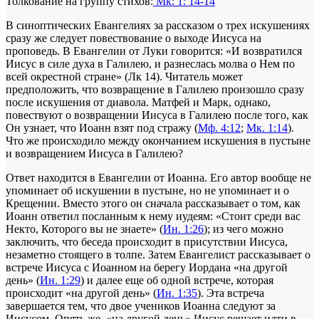
Толкование на группу стихов:
Мк: 1: 14-14
В синоптических Евангелиях за рассказом о трех искушениях
сразу же следует повествование о выходе Иисуса на
проповедь. В Евангелии от Луки говорится: «И возвратился
Иисус в силе духа в Галилею, и разнеслась молва о Нем по
всей окрестной стране» (Лк 14). Читатель может
предположить, что возвращение в Галилею произошло сразу
после искушения от диавола. Матфей и Марк, однако,
повествуют о возвращении Иисуса в Галилею после того, как
Он узнает, что Иоанн взят под стражу (
Мф. 4:12
;
Мк. 1:14
).
Что же происходило между окончанием искушения в пустыне
и возвращением Иисуса в Галилею?
Ответ находится в Евангелии от Иоанна. Его автор вообще не
упоминает об искушении в пустыне, но не упоминает и о
Крещении. Вместо этого он сначала рассказывает о том, как
Иоанн ответил посланным к нему иудеям: «Стоит среди вас
Некто, Которого вы не знаете» (
Ин. 1:26
); из чего можно
заключить, что беседа происходит в присутствии Иисуса,
незаметно стоящего в толпе. Затем Евангелист рассказывает о
встрече Иисуса с Иоанном на берегу Иордана «на другой
день» (
Ин. 1:29
) и далее еще об одной встрече, которая
происходит «на другой день» (
Ин. 1:35
). Эта встреча
завершается тем, что двое учеников Иоанна следуют за
Иисусом. Опять же, «на другой день» Иисус решает идти в