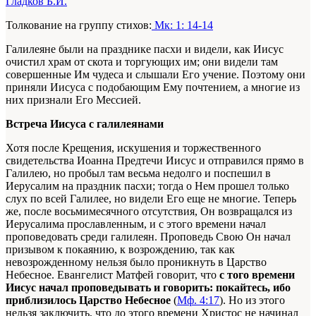
Гладков Б.И.
Толкование на группу стихов:
Мк: 1: 14-14
Галилеяне были на празднике пасхи и видели, как Иисус
очистил храм от скота и торгующих им; они видели там
совершенные Им чудеса и слышали Его учение. Поэтому они
приняли Иисуса с подобающим Ему почтением, а многие из
них признали Его Мессией.
Встреча Иисуса с галилеянами
Хотя после Крещения, искушения и торжественного
свидетельства Иоанна Предтечи Иисус и отправился прямо в
Галилею, но пробыл там весьма недолго и поспешил в
Иерусалим на праздник пасхи; тогда о Нем прошел только
слух по всей Галилее, но видели Его еще не многие. Теперь
же, после восьмимесячного отсутствия, Он возвращался из
Иерусалима прославленным, и с этого времени начал
проповедовать среди галилеян. Проповедь Свою Он начал
призывом к покаянию, к возрождению, так как
невозрожденному нельзя было проникнуть в Царство
Небесное. Евангелист Матфей говорит, что
с того времени
Иисус начал проповедывать и говорить: покайтесь, ибо
приблизилось Царство Небесное
(
Мф. 4:17
). Но из этого
нельзя заключить, что до этого времени Христос не начинал