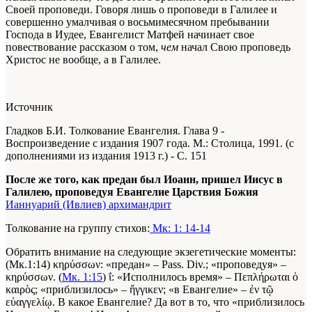
Своей проповеди. Говоря лишь о проповеди в Галилее и
совершенно умалчивая о восьмимесячном пребывании
Господа в Иудее, Евангелист Матфей начинает свое
повествование рассказом о том,
чем
начал Свою проповедь
Христос не вообще, а в Галилее.
Источник
Гладков Б.И. Толкование Евангелия. Глава 9 -
Воспроизведение с издания 1907 года. М.: Столица, 1991. (с
дополнениями из издания 1913 г.) - С. 151
После же того, как предан был Иоанн, пришел Иисус в
Галилею, проповедуя Евангелие Царствия Божия
Ианнуарий (Ивлиев) архимандрит
Толкование на группу стихов:
Мк: 1: 14-14
Обратить внимание на следующие экзегетические моменты:
(Мк.1:14) κηρύσσων: «предан» – Pass. Div.; «проповедуя» –
κηρύσσων. (
Мк. 1:15
) ΐ: «Исполнилось время» – Πεπλήρωται ὁ
καιρὸς; «приблизилось» – ἤγγικεν; «в Евангелие» – ἐν τῷ
εὐαγγελίῳ. В какое Евангелие? Да вот в то, что «приблизилось