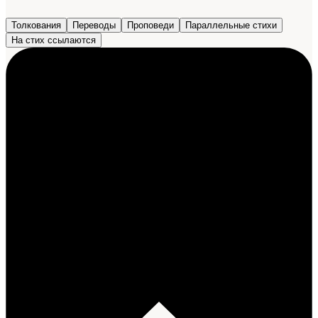
Толкования
Переводы
Проповеди
Параллельные стихи
На стих ссылаются