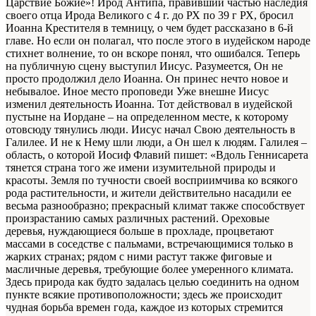
Царствие Божие»! Ирод Антипа, правивший частью наследия
своего отца Ирода Великого с 4 г. до РХ по 39 г РХ, бросил
Иоанна Крестителя в темницу, о чем будет рассказано в 6-й
главе. Но если он полагал, что после этого в иудейском народе
стихнет волнение, то он вскоре понял, что ошибался. Теперь
на публичную сцену выступил Иисус. Разумеется, Он не
просто продолжил дело Иоанна. Он принес нечто новое и
небывалое. Иное место проповеди Уже внешне Иисус
изменил деятельность Иоанна. Тот действовал в иудейской
пустыне на Иордане – на определенном месте, к которому
отовсюду тянулись люди. Иисус начал Свою деятельность в
Галилее. И не к Нему шли люди, а Он шел к людям. Галилея –
область, о которой Иосиф Флавий пишет: «Вдоль Геннисарета
тянется страна того же имени изумительной природы и
красоты. Земля по тучности своей восприимчива ко всякого
рода растительности, и жители действительно насадили ее
весьма разнообразно; прекрасный климат также способствует
произрастанию самых различных растений. Ореховые
деревья, нуждающиеся больше в прохладе, процветают
массами в соседстве с пальмами, встречающимися только в
жарких странах; рядом с ними растут также фиговые и
масличные деревья, требующие более умеренного климата.
Здесь природа как будто задалась целью соединить на одном
пункте всякие противоположности; здесь же происходит
чудная борьба времен года, каждое из которых стремится