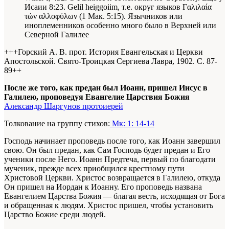
Исаии 8:23. Gelil heiggoiim, т.е. округ языков Γαλιλαία
τών αλλοφύλων (1 Мак. 5:15). Язычников или
иноплеменников особенно много было в Верхней или
Северной Галилее
+++Горский А. В. прот. История Евангельская и Церкви
Апостольской. Свято-Троицкая Сергиева Лавра, 1902. С. 87-
89+
+
После же того, как предан был Иоанн, пришел Иисус в
Галилею, проповедуя Евангелие Царствия Божия
Александр Шаргунов протоиерей
Толкование на группу стихов:
Мк: 1: 14-14
Господь начинает проповедь после того, как Иоанн завершил
свою. Он был предан, как Сам Господь будет предан и Его
ученики после Него. Иоанн Предтеча, первый по благодати
мученик, прежде всех приобщился крестному пути
Христовой Церкви. Христос возвращается в Галилею, откуда
Он пришел на Иордан к Иоанну. Его проповедь названа
Евангелием Царства Божия — благая весть, исходящая от Бога
и обращенная к людям. Христос пришел, чтобы установить
Царство Божие среди людей.