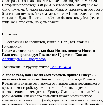
Свой рассказ он завершает теми же словами, что и Матфей
Нагорную проповедь:
Он учил их как власть имеющий, а не
как книжники
. Следом рассказал Марк о человеке, из которого
был изгнан нечистый дух, а затем о теще Петра. Здесь с ним
совпадает Лука. Ничего нет об этом бесноватом у Матфея, о
теще же Петра есть, но чуть позже".
Источник
О согласии Евангелистов, книга 2. Пер., вст. статья Н.Г.
Головниной.
После же того, как предан был Иоанн, пришел Иисус в
Галилею, проповедуя Евангелие Царствия Божия
Аверинцев С.С. профессор
Толкование на группу стихов:
Мк: 1: 14-14
А после того, как Иоанн был схвачен, пришел Иисус
…
возвещая благовестие Божие.
Конец проповеди Иоанна
Крестителя знаменует переход от первой фазы мессианского
времени ко второй, кульминационной: отныне дело
«возвещения» переходит ко Христу. Именно внимание Мк к
роли Иоанна как живого знамения начала мессианского
времени (см. выше к. 1:1) побуждает его специально отметить,
что проповедь Христа начинается «после того, как Иоанн был