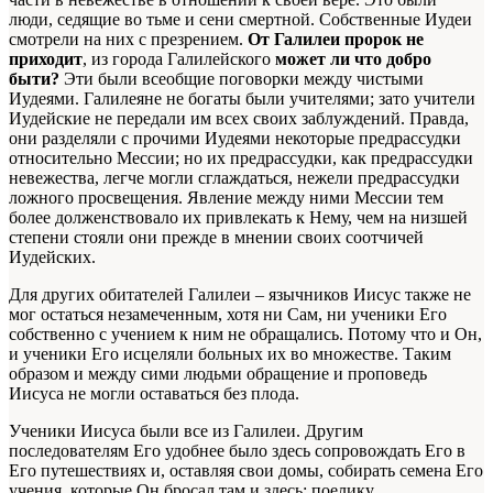
люди, седящие во тьме и сени смертной. Собственные Иудеи
смотрели на них с презрением.
От Галилеи пророк не
приходит
, из города Галилейского
может ли что добро
быти?
Эти были всеобщие поговорки между чистыми
Иудеями. Галилеяне не богаты были учителями; зато учители
Иудейские не передали им всех своих заблуждений. Правда,
они разделяли с прочими Иудеями некоторые предрассудки
относительно Мессии; но их предрассудки, как предрассудки
невежества, легче могли сглаждаться, нежели предрассудки
ложного просвещения. Явление между ними Мессии тем
более долженствовало их привлекать к Нему, чем на низшей
степени стояли они прежде в мнении своих соотчичей
Иудейских.
Для других обитателей Галилеи – язычников Иисус также не
мог остаться незамеченным, хотя ни Сам, ни ученики Его
собственно с учением к ним не обращались. Потому что и Он,
и ученики Его исцеляли больных их во множестве. Таким
образом и между сими людьми обращение и проповедь
Иисуса не могли оставаться без плода.
Ученики Иисуса были все из Галилеи. Другим
последователям Его удобнее было здесь сопровождать Его в
Его путешествиях и, оставляя свои домы, собирать семена Его
учения, которые Он бросал там и здесь: поелику