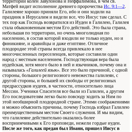
территории колен Завулонова и Неффалимова, в чем св.
Матфей видит исполнение древнего пророчества
Ис. 9:1—2
.
Галилеяне хорошо приняли Его, ибо и они ходили на
праздник в Иерусалим и видели все, что Иисус там сделал. С
тех пор как Господь возвратился из Иудеи в Галилею, Галилея
стала обыкновенным местом Его действий. Это была страна,
небольшая по территории, но очень многолюдная по
населению, в состав которой входили не только иудеи, но и
финикияне, и аравийцы и даже египтяне. Отличное
плодородие этой страны всегда привлекало в нее
многочисленных переселенцев, которые составили один
народ с местным населением. Господствующая вера была
иудейская, хотя много было в ней и язычников, почему она и
называлась
«Галилеей язык».
Все это было причиной, с одной
стороны, большого религиозного невежества галилеян, с
другой стороны, и большей их свободы от религиозных
предрассудков иудеев, в частности, относительно лица
Мессии. Ученики Спасителя все были из Галилеи, а другим
Его последователям легко было повсюду ходить за Ним по
этой необширной плодородной стране. Этими соображениями
и можно объяснить причины, почему Господь избрал Галилею
преимущественным местом Своего служения. И мы видим,
что галилеяне действительно оказались более
восприимчивыми к Его проповеди, нежели гордые иудеи.
После же того, как предан был Иоанн, пришел Иисус в