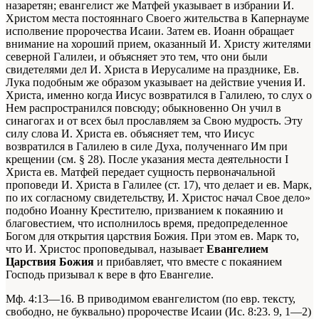
назаретян; евангелист же Матфей указывает в избрании И.
Христом места постояннаго Своего жительства в Капернауме
исполвение пророчества Исаии. Затем ев. Иоанн обращает
внимание на хороший прием, оказанный И. Христу жителями
северной Галилеи, и объясняет это тем, что они были
свидетелями дел И. Христа в Иерусалиме на празднике, Ев.
Лука подобным же образом указывает на действие учения И.
Христа, именно когда Иисус возвратился в Галилею, то слух о
Нем распространился повсюду; обыкновенно Он учил в
синагогах и от всех был прославляем за Свою мудрость. Эту
силу слова И. Христа ев. объясняет тем, что Иисус
возвратился в Галилею в силе Духа, полученнаго Им при
крещении (см. § 28). После указания места деятельности I
Христа ев. Матфей передает сущность первоначальной
проповеди И. Христа в Галилее (ст. 17), что делает и ев. Марк,
по их согласному свидетельству, И. Христос начал Свое дело»
подобно Иоанну Крестителю, призванием к покаянию и
благовестием, что исполнилось время, предопределенное
Богом для открытия царствия Божия. При этом ев. Марк то,
что И. Христос проповедывал, называет
Евангелием
Царствия Божия
и прибавляет, что вместе с покаянием
Господь призывал к вере в фто Евангелие.
Мф. 4:13—16. В приводимом евангелистом (по евр. тексту,
свободно, не буквально) пророчестве Исаии (Ис. 8:23. 9, 1—2)