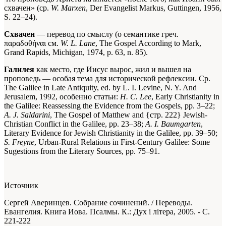
схвачен» (ср.
W. Marxen
, Der Evangelist Markus, Guttingen, 1956,
S. 22–24).
Схвачен
— перевод по смыслу (о семантике греч.
παραδοθήναι см.
W. L. Lane
, The Gospel According to Mark,
Grand Rapids, Michigan, 1974, p. 63, n. 85).
Галилея
как место, где Иисус вырос, жил и вышел на
проповедь — особая тема для исторической рефлексии. Ср.
The Galilee in Late Antiquity, ed. by L. I. Levine, N. Y. And
Jerusalem, 1992, особенно статьи:
Η. С. Lee
, Early Christianity in
the Galilee: Reassessing the Evidence from the Gospels, pp. 3–22;
A. J. Saldarini
, The Gospel of Matthew and {стр. 222} Jewish-
Christian Conflict in the Galilee, pp. 23–38;
A. I. Baumgarten
,
Literary Evidence for Jewish Christianity in the Galilee, pp. 39–50;
S. Freyne
, Urban-Rural Relations in First-Century Galilee: Some
Sugestions from the Literary Sources, pp. 75–91.
Источник
Сергей Аверинцев. Собрание сочинений. / Переводы.
Евангелия. Книга Иова. Псалмы. К.: Дух і літера, 2005. - С.
221-222