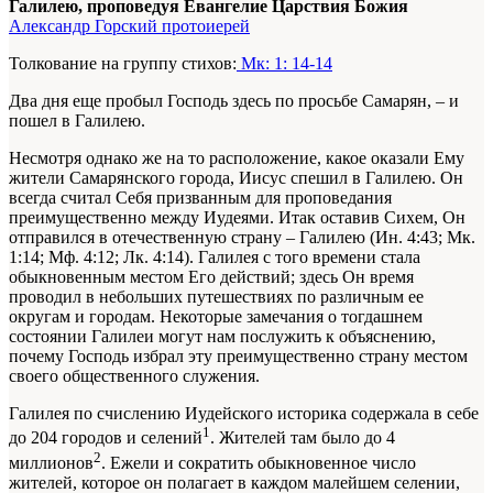
Галилею, проповедуя Евангелие Царствия Божия
Александр Горский протоиерей
Толкование на группу стихов:
Мк: 1: 14-14
Два дня еще пробыл Господь здесь по просьбе Самарян, – и
пошел в Галилею.
Несмотря однако же на то расположение, какое оказали Ему
жители Самарянского города, Иисус спешил в Галилею. Он
всегда считал Себя призванным для проповедания
преимущественно между Иудеями. Итак оставив Сихем, Он
отправился в отечественную страну – Галилею (Ин. 4:43; Мк.
1:14; Мф. 4:12; Лк. 4:14). Галилея с того времени стала
обыкновенным местом Его действий; здесь Он время
проводил в небольших путешествиях по различным ее
округам и городам. Некоторые замечания о тогдашнем
состоянии Галилеи могут нам послужить к объяснению,
почему Господь избрал эту преимущественно страну местом
своего общественного служения.
Галилея по счислению Иудейского историка содержала в себе
1
до 204 городов и селений
. Жителей там было до 4
2
миллионов
. Ежели и сократить обыкновенное число
жителей, которое он полагает в каждом малейшем селении,