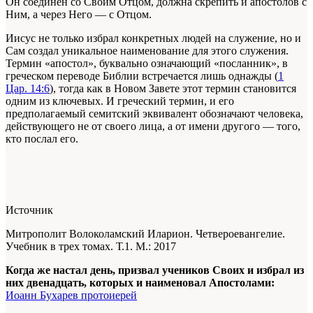
Он соединен со Своим Отцом, должна скрепить и апостолов с
Ним, а через Него — с Отцом.
Иисус не только избрал конкретных людей на служение, но и
Сам создал уникальное наименование для этого служения.
Термин «апостол», буквально означающий «посланник», в
греческом переводе Библии встречается лишь однажды (
1
Цар. 14:6
), тогда как в Новом Завете этот термин становится
одним из ключевых. И греческий термин, и его
предполагаемый семитский эквивалент обозначают человека,
действующего не от своего лица, а от имени другого — того,
кто послал его.
Источник
Митрополит Волоколамский Иларион. Четвероевангелие.
Учебник в трех томах. Т.1. М.: 2017
Когда же настал день, призвал учеников Своих и избрал из
них двенадцать, которых и наименовал Апостолами:
Иоанн Бухарев протоиерей