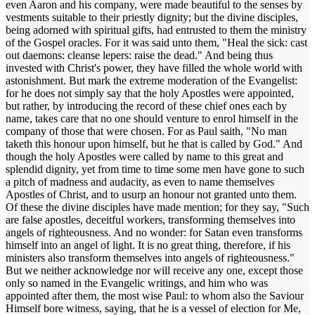
even Aaron and his company, were made beautiful to the senses by
vestments suitable to their priestly dignity; but the divine disciples,
being adorned with spiritual gifts, had entrusted to them the ministry
of the Gospel oracles. For it was said unto them, "Heal the sick: cast
out daemons: cleanse lepers: raise the dead." And being thus
invested with Christ's power, they have filled the whole world with
astonishment. But mark the extreme moderation of the Evangelist:
for he does not simply say that the holy Apostles were appointed,
but rather, by introducing the record of these chief ones each by
name, takes care that no one should venture to enrol himself in the
company of those that were chosen. For as Paul saith, "No man
taketh this honour upon himself, but he that is called by God." And
though the holy Apostles were called by name to this great and
splendid dignity, yet from time to time some men have gone to such
a pitch of madness and audacity, as even to name themselves
Apostles of Christ, and to usurp an honour not granted unto them.
Of these the divine disciples have made mention; for they say, "Such
are false apostles, deceitful workers, transforming themselves into
angels of righteousness. And no wonder: for Satan even transforms
himself into an angel of light. It is no great thing, therefore, if his
ministers also transform themselves into angels of righteousness."
But we neither acknowledge nor will receive any one, except those
only so named in the Evangelic writings, and him who was
appointed after them, the most wise Paul: to whom also the Saviour
Himself bore witness, saying, that he is a vessel of election for Me,