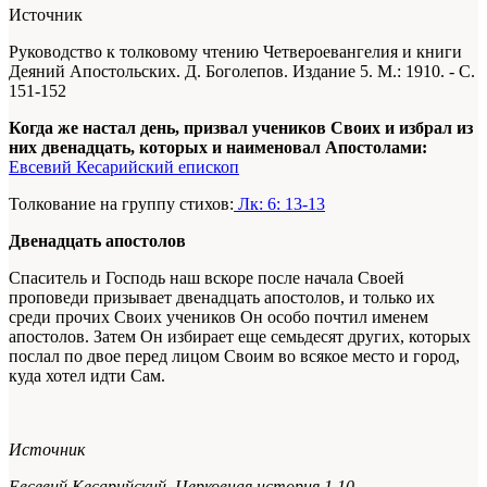
Источник
Руководство к толковому чтению Четвероевангелия и книги
Деяний Апостольских. Д. Боголепов. Издание 5. М.: 1910. - С.
151-152
Когда же настал день, призвал учеников Своих и избрал из
них двенадцать, которых и наименовал Апостолами:
Евсевий Кесарийский епископ
Толкование на группу стихов:
Лк: 6: 13-13
Двенадцать апостолов
Спаситель и Господь наш вскоре после начала Своей
проповеди призывает двенадцать апостолов, и только их
среди прочих Своих учеников Он особо почтил именем
апостолов. Затем Он избирает еще семьдесят других, которых
послал по двое перед лицом Своим во всякое место и город,
куда хотел идти Сам.
Источник
Евсевий Кесарийский,
Церковная история 1.10.