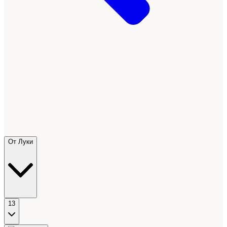
От Луки
13