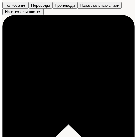
Толкования
Переводы
Проповеди
Параллельные стихи
На стих ссылаются