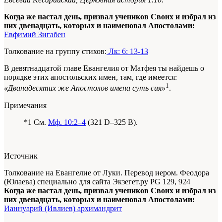
Когда же настал день, призвал учеников Своих и избрал из
них двенадцать, которых и наименовал Апостолами:
Евфимий Зигабен
Толкование на группу стихов:
Лк: 6: 13-13
В девятнадцатой главе Евангелия от Матфея ты найдешь о
порядке этих апостольских имен, там, где имеется:
1
«Дванадесятих же Апостолов имена суть сия»
.
Примечания
*1 См.
Мф. 10:2–4
(321 D–325 B).
Источник
Толкование на Евангелие от Луки. Перевод иером. Феодора
(Юлаева) специально для сайта Экзегет.ру PG 129, 924
Когда же настал день, призвал учеников Своих и избрал из
них двенадцать, которых и наименовал Апостолами:
Ианнуарий (Ивлиев) архимандрит