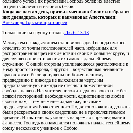
большего успеха их проповеди Господь облек их властью
исцелять болезни и изгонять бесов.
Когда же настал день, призвал учеников Своих и избрал из
них двенадцать, которых и наименовал Апостолами:
Александр Горский протоиерей
Толкование на группу стихов:
Лк: 6: 13-13
Между тем с каждым днем становилось для Господа нужнее
отделить от толпы последователей часть избранных для
распространения чрез них действий своих в большем круге, и
для лучшего приготовления их самих к дальнейшему
служению. С одной стороны усиливающееся расположение к
Нему простого народа, с другой – возрастающая ненависть
врагов хотя и были допущены по Божественному
предведению и никогда не выходили за черту, им
предоставленную, никогда не стесняли Божественной
свободы нашего Искупителя положить душу свою за нас без
всякой посторонней необходимости, единственно из любви
своей к нам, – тем не менее однако же, по самим
предначертаниям Божественного Подвигоположника, должны
были раскрыться в своих следствиях не в продолжительном
времени. И так теперь, уклонясь на время от преследований
фарисеев, Господь вознамерился положить начала теснейшему
союзу нескольких учеников с Собою.