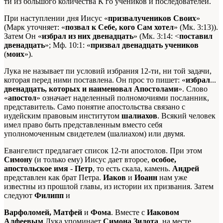
ти из большого количества К го учеников и последователей.
При наступлении дня Иисус «
призвалучеников Своих
»
(Марк уточняет: «
позвал к Себе, кого Сам хотел
» (Мк. 3:13)).
Затем Он «
избрал из них двенадцать
» (Мк. 3:14: <
поставил
двенадцать
»; Мф. 10:1: «
призвал двенадцать учеников
(
моих
»).
Лука не называет пи условий избрания 12-ти, ни той задачи,
которая перед ними поставлена. Он прос то пишет: «
избрал
...
двенадцать, которых и наименовал Апостолами
». Слово
«
апостол
» означает наделенный полномочиями посланник,
представитель. Само понятие апостольства связано с
иудейским правовым институтом
шалиахов
. Всякий человек
имел право быть представленным вместо себя
уполномоченным свидетелем (шалиахом) или двумя.
Евангелист предлагает список 12-ти апостолов. При этом
Симону
(и только ему) Иисус дает второе,
особое,
апостольское имя
-
Петр
, то есть скала, камень.
Андрей
представлен как брат Петра.
Иаков
и
Иоанн
нам уже
известны из прошлой главы, из истории их призвания. Затем
следуют
Филипп
и
Варфоломей, Матфей
и
Фома
. Вместе с
Иаковом
Алфеевым
Лука упоминает
Симона Зилота
, на месте