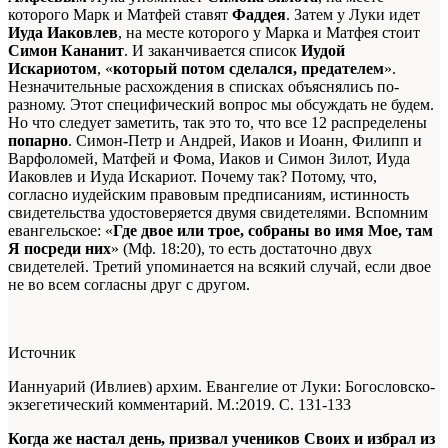
которого Марк и Матфей ставят
Фаддея
. Затем у Луки идет
Иуда Иаковлев
, на месте которого у Марка и Матфея стоит
Симон Кананит
. И заканчивается список
Иудой
Искариотом
, «
который потом сделался, предателем
».
Незначительные расхождения в списках объяснялись по-
разному. Этот специфический вопрос мы обсуждать не будем.
Но что следует заметить, так это то, что все 12 распределены
попарно
. Симон-Петр и Андрей, Иаков и Иоанн, Филипп и
Варфоломей, Матфей и Фома, Иаков и Симон Зилот, Иуда
Иаковлев и Иуда Искариот. Почему так? Потому, что,
согласно иудейским правовым предписаниям, истинность
свидетельства удостоверяется двумя свидетелями. Вспомним
евангельское: «
Где двое или трое, собраны во имя Мое, там
Я
посреди них
» (Мф. 18:20), то есть достаточно двух
свидетелей. Третий упоминается на всякий случай, если двое
не во всем согласны друг с другом.
Источник
Ианнуарий (Ивлиев) архим. Евангелие от Луки: Богословско-
экзегетический комментарий. М.:2019. С. 131-133
Когда же настал день, призвал учеников Своих и избрал из