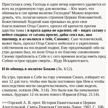
Приступая к сему, Господь в один вечер нарочито удаляется от
всех на уединенную гору для молитвы. – Кто знает, что
обнимала в сие время молитва Господня? Можно впрочем
думать, что, полагая начало строения Церкви Новозаветной,
Божественный Ходатай наш призывал на дело свое
благословение Отца Своего, просил ей крепости против
царства тьмы (
и врата адова не одолеют, ей – видех сатану с
небесе спадша: се сатана просит, дабы сеял вас, яко
пшеницу, и аз молихся о тебе, Симоне
). Сын человеческий,
может быть, просил Отца Своего небесного о укреплении
собственном на последний подвиг, Ему предлежащий: ибо на
утро должен был, по воле Отца и по благому соизволению
Своему приблизить к Себе и с сего времени всегда иметь пред
Собою острое орудие смерти,– Иуду Искариотского.
И бе обнощь в молитве Божии
(Лк. 6:12).
На утро, призвав к Себе на гору учеников Своих, избирает из
них 12 для того, чтобы они были постоянно при Нем и чтобы
впоследствии могли свидетельствовать, что сами видели,
слышали, осязали (Мк. 3:14). Это были как бы начальники
новых, будущих 12-ти колен нового Израиля (Откр. 21:14).
+++Горский А. В. прот. История Евангельская и Церкви
Апостольской. Свято-Троицкая Сергиева Лавра, 1902. С. 108-