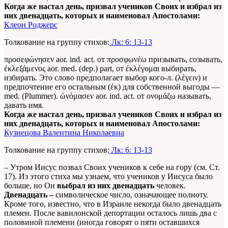
Когда же настал день, призвал учеников Своих и избрал из
них двенадцать, которых и наименовал Апостолами:
Клеон Роджерс
Толкование на группу стихов:
Лк: 6: 13-13
προσεφώνησεν aor. ind. act. от προσφωνέω призывать, созывать,
έκλεξάμενος aor. med. (dep.) part, от έκλέγομαι выбирать,
избирать. Это слово предполагает выбор кого-л. (λέγειν) и
предпочтение его остальным (έκ) для собственной выгоды —
med. (Plummer). ώνόμασεν aor. ind. act. от ονομάζω называть,
давать имя.
Когда же настал день, призвал учеников Своих и избрал из
них двенадцать, которых и наименовал Апостолами:
Кузнецова Валентина Николаевна
Толкование на группу стихов:
Лк: 6: 13-13
– Утром Иисус позвал Своих учеников к себе на гору (см. Ст.
17). Из этого стиха мы узнаем, что учеников у Иисуса было
больше, но Он
выбрал из них двенадцать
человек.
Двенадцать –
символическое число, означающее полноту.
Кроме того, известно, что в Израиле некогда было двенадцать
племен. После вавилонской депортации осталось лишь два с
половиной племени (иногда говорят о пяти оставшихся