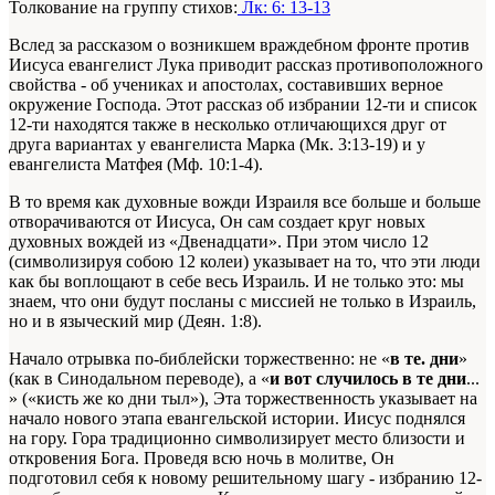
Толкование на группу стихов:
Лк: 6: 13-13
Вслед за рассказом о возникшем враждебном фронте против
Иисуса евангелист Лука приводит рассказ противоположного
свойства - об учениках и апостолах, составивших верное
окружение Господа. Этот рассказ об избрании 12-ти и список
12-ти находятся также в несколько отличающихся друг от
друга вариантах у евангелиста Марка (Мк. 3:13-19) и у
евангелиста Матфея (Мф. 10:1-4).
В то время как духовные вожди Израиля все больше и больше
отворачиваются от Иисуса, Он сам создает круг новых
духовных вождей из «Двенадцати». При этом число 12
(символизируя собою 12 колеи) указывает на то, что эти люди
как бы воплощают в себе весь Израиль. И не только это: мы
знаем, что они будут посланы с миссией не только в Израиль,
но и в языческий мир (Деян. 1:8).
Начало отрывка по-библейски торжественно: не «
в те. дни
»
(как в Синодальном переводе), а «
и вот случилось в те дни
...
» («кисть же ко дни тыл»), Эта торжественность указывает на
начало нового этапа евангельской истории. Иисус поднялся
на гору. Гора традиционно символизирует место близости и
откровения Бога. Проведя всю ночь в молитве, Он
подготовил себя к новому решительному шагу - избранию 12-