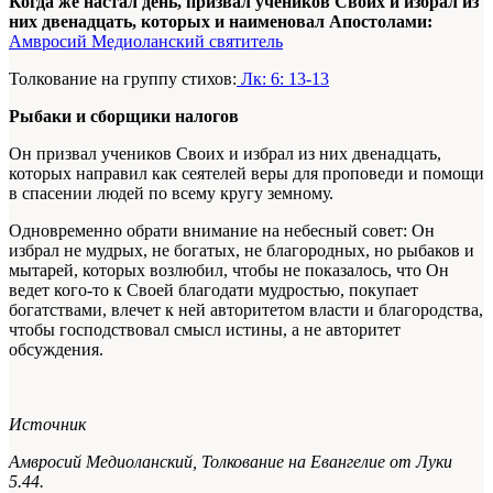
Когда же настал день, призвал учеников Своих и избрал из
них двенадцать, которых и наименовал Апостолами:
Амвросий Медиоланский святитель
Толкование на группу стихов:
Лк: 6: 13-13
Рыбаки и сборщики налогов
Он призвал учеников Своих и избрал из них двенадцать,
которых направил как сеятелей веры для проповеди и помощи
в спасении людей по всему кругу земному.
Одновременно обрати внимание на небесный совет: Он
избрал не мудрых, не богатых, не благородных, но рыбаков и
мытарей, которых возлюбил, чтобы не показалось, что Он
ведет кого-то к Своей благодати мудростью, покупает
богатствами, влечет к ней авторитетом власти и благородства,
чтобы господствовал смысл истины, а не авторитет
обсуждения.
Источник
Амвросий Медиоланский,
Толкование на Евангелие от Луки
5.44.