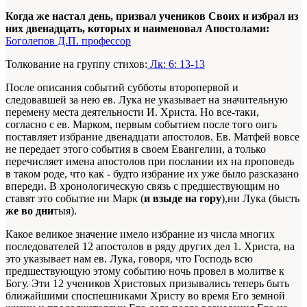
Когда же настал день, призвал учеников Своих и избрал из
них двенадцать, которых и наименовал Апостолами:
Боголепов Д.П. профессор
Толкование на группу стихов:
Лк: 6: 13-13
После описания событий субботы второпервой и
следовавшей за нею ев. Лука не указывает на значительную
перемену места деятельности И. Христа. Но все-таки,
согласно с ев. Марком, первым событием после того оигь
поставляет избрание двенадцати апостолов. Ев. Матфей вовсе
не передает этого события в своем Евангелии, а только
перечисляет имена апостолов при послании их на проповедь
в таком роде, что как - будто избрание их уже было разсказано
впереди. В хронологическую связь с предшествующим но
ставят это событие ни Марк
(
и взыде на гору
),
ни Лука (бысть
же во дни
тыя).
Какое великое значение имело избрание из числа многих
последователей 12 апостолов в ряду других дел 1. Христа, на
это указывает нам ев. Лука, говоря, что Господь всю
предшествующую этому событию ночь провел в молитве к
Богу. Эти 12 учеников Христовых призывались теперь быть
ближайшими споспешниками Христу во время Его земной