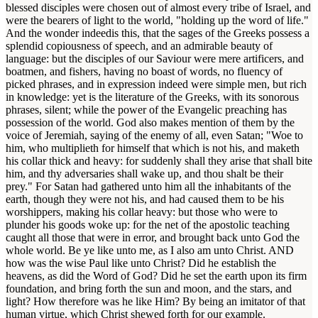
blessed disciples were chosen out of almost every tribe of Israel, and
were the bearers of light to the world, "holding up the word of life."
And the wonder indeedis this, that the sages of the Greeks possess a
splendid copiousness of speech, and an admirable beauty of
language: but the disciples of our Saviour were mere artificers, and
boatmen, and fishers, having no boast of words, no fluency of
picked phrases, and in expression indeed were simple men, but rich
in knowledge: yet is the literature of the Greeks, with its sonorous
phrases, silent; while the power of the Evangelic preaching has
possession of the world. God also makes mention of them by the
voice of Jeremiah, saying of the enemy of all, even Satan; "Woe to
him, who multiplieth for himself that which is not his, and maketh
his collar thick and heavy: for suddenly shall they arise that shall bite
him, and thy adversaries shall wake up, and thou shalt be their
prey." For Satan had gathered unto him all the inhabitants of the
earth, though they were not his, and had caused them to be his
worshippers, making his collar heavy: but those who were to
plunder his goods woke up: for the net of the apostolic teaching
caught all those that were in error, and brought back unto God the
whole world. Be ye like unto me, as I also am unto Christ. AND
how was the wise Paul like unto Christ? Did he establish the
heavens, as did the Word of God? Did he set the earth upon its firm
foundation, and bring forth the sun and moon, and the stars, and
light? How therefore was he like Him? By being an imitator of that
human virtue, which Christ shewed forth for our example.