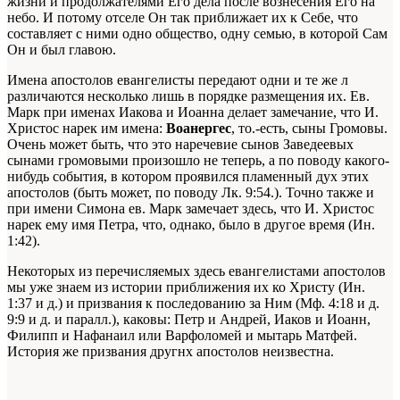
жизни и продолжателями Его дела после вознесения Его на
небо. И потому отселе Он так приближает их к Себе, что
составляет с ними одно общество, одну семью, в которой Сам
Он и был главою.
Имена апостолов евангелисты передают одни и те же л
различаются несколько лишь в порядке размещения их. Ев.
Марк при именах Иакова и Иоанна делает замечание, что И.
Христос нарек им имена:
Воанергес
,
то.-есть, сыны Громовы.
Очень может быть, что это наречевие сынов Заведеевых
сынами громовыми произошло не теперь, а по поводу какого-
нибудь события, в котором проявился пламенный дух этих
апостолов (быть может, по поводу Лк. 9:54.). Точно также и
при имени Симона ев. Марк замечает здесь, что И. Христос
нарек ему имя Петра, что, однако, было в другое время (Ин.
1:42).
Некоторых из перечисляемых здесь евангелистами апостолов
мы уже знаем из истории приближения их ко Христу (Ин.
1:37 и д.) и призвания к последованию за Ним (Мф. 4:18 и д.
9:9 и д. и паралл.), каковы: Петр и Андрей, Иаков и Иоанн,
Филипп и Нафанаил или Варфоломей и мытарь Матфей.
История же призвания другнх апостолов неизвестна.