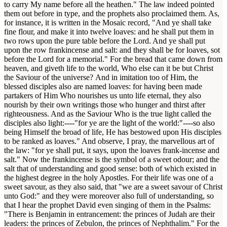
to carry My name before all the heathen." The law indeed pointed
them out before in type, and the prophets also proclaimed them. As,
for instance, it is written in the Mosaic record, "And ye shall take
fine flour, and make it into twelve loaves: and he shall put them in
two rows upon the pure table before the Lord. And ye shall put
upon the row frankincense and salt: and they shall be for loaves, sot
before the Lord for a memorial." For the bread that came down from
heaven, and giveth life to the world, Who else can it be but Christ
the Saviour of the universe? And in imitation too of Him, the
blessed disciples also are named loaves: for having been made
partakers of Him Who nourishes us unto life eternal, they also
nourish by their own writings those who hunger and thirst after
righteousness. And as the Saviour Who is the true light called the
disciples also light:----"for ye are the light of the world:"----so also
being Himself the broad of life, He has bestowed upon His disciples
to be ranked as loaves." And observe, I pray, the marvellous art of
the law: "for ye shall put, it says, upon the loaves frank-incense and
salt." Now the frankincense is the symbol of a sweet odour; and the
salt that of understanding and good sense: both of which existed in
the highest degree in the holy Apostles. For their life was one of a
sweet savour, as they also said, that "we are a sweet savour of Christ
unto God:" and they were moreover also full of understanding, so
that I hear the prophet David even singing of them in the Psalms:
"There is Benjamin in entrancement: the princes of Judah are their
leaders: the princes of Zebulon, the princes of Nephthalim." For the