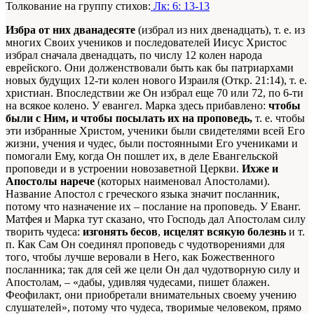
Толкование на группу стихов:
Лк: 6: 13-13
Избра от них дванадесяте
(избрал из них двенадцать), т. е. из
многих Своих учеников и последователей Иисус Христос
избрал сначала двенадцать, по числу 12 колен народа
еврейского. Они долженствовали быть как бы патриархами
новых будущих 12-ти колен нового Израиля (Откр. 21:14), т. е.
христиан. Впоследствии же Он избрал еще 70 или 72, по 6-ти
на всякое колено. У евангел. Марка здесь прибавлено:
чтобы
были с Ним, и чтобы посылать их на проповедь,
т. е. чтобы
эти избранные Христом, ученики были свидетелями всей Его
жизни, учения и чудес, были постоянными Его учениками и
помогали Ему, когда Он пошлет их, в деле Евангельской
проповеди и в устроении новозаветной Церкви.
Ихже и
Апостолы нарече
(которых наименовал Апостолами).
Название Апостол с греческого языка значит посланник,
потому что назначение их – послание на проповедь. У Еванг.
Матфея и Марка тут сказано, что Господь дал Апостолам силу
творить чудеса:
изгонять бесов
,
исцелят всякую болезнь
и т.
п. Как Сам Он соединял проповедь с чудотворениями для
того, чтобы лучше веровали в Него, как Божественного
посланника; так для сей же цели Он дал чудотворную силу и
Апостолам, – «дабы, удивляя чудесами, пишет блажен.
Феофилакт, они приобретали внимательных своему учению
слушателей», потому что чудеса, творимые человеком, прямо