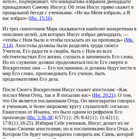
хотел», подчеркивает, что инициатива избрания двенадцати
принадлежит Самому Иисусу. Об этом Иисус прямо скажет в
прощальной беседе с учениками: «Не вы Меня избрали, а Я
вас избрал» (
Ин. 15:16
).
Из трех синоптиков Марк оказывается наиболее конкретным в
описании целей, для которых Иисус избрал двенадцать, —
«чтобы с Ним были и чтобы посылать их на проповедь» (
Мк.
3:14
). Апостолы должны были разделять труды своего
Учителя, Его радости и скорби, быть с Ним во всех
обстоятельствах Его жизни, слушать и запоминать Его слова.
Но их служение должно продолжаться после Его смерти и
Воскресения: они — Его посланники, и должны будут нести в
мир Его слово, проповедовать Его учение, быть
продолжателями Его дела.
После Своего Воскресения Иисус скажет апостолам: «Как
послал Меня Отец, так и Я посылаю вас» (
Ин. 20:21
). О том,
что Он является посланником Отца, Он многократно говорил
и ученикам, и более широкому кругу слушателей: согласно
Евангелию от Иоанна, это было одним из рефренов Его
проповеди (
Ин. 5:36-38
; 6:57}}}; 29; 8:42}}}; 11:42}}};
17:8}}},18-25). Избирая Себе учеников, Иисус делает их не
только Своими апостолами, но и посланниками Бога Отца, о
Котором Он будет неоднократно говорить им. Связь, которой