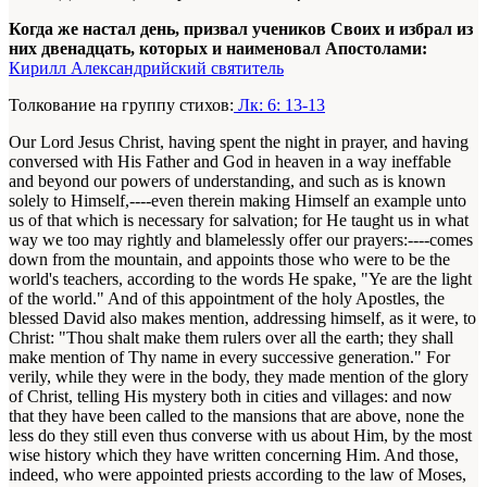
Когда же настал день, призвал учеников Своих и избрал из
них двенадцать, которых и наименовал Апостолами:
Кирилл Александрийский святитель
Толкование на группу стихов:
Лк: 6: 13-13
Our Lord Jesus Christ, having spent the night in prayer, and having
conversed with His Father and God in heaven in a way ineffable
and beyond our powers of understanding, and such as is known
solely to Himself,----even therein making Himself an example unto
us of that which is necessary for salvation; for He taught us in what
way we too may rightly and blamelessly offer our prayers:----comes
down from the mountain, and appoints those who were to be the
world's teachers, according to the words He spake, "Ye are the light
of the world." And of this appointment of the holy Apostles, the
blessed David also makes mention, addressing himself, as it were, to
Christ: "Thou shalt make them rulers over all the earth; they shall
make mention of Thy name in every successive generation." For
verily, while they were in the body, they made mention of the glory
of Christ, telling His mystery both in cities and villages: and now
that they have been called to the mansions that are above, none the
less do they still even thus converse with us about Him, by the most
wise history which they have written concerning Him. And those,
indeed, who were appointed priests according to the law of Moses,