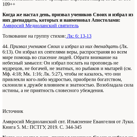
109+
+
Когда же настал день, призвал учеников Своих и избрал из
них двенадцать, которых и наименовал Апостолами:
Амвросий Медиоланский святитель
Толкование на группу стихов:
Лк: 6: 13-13
44.
Призвал учеников Своих и избрал из них двенадцать
(Лк.
6:13). Он избрал их сеятелями веры, распространяя во всем
мире помощь во спасение людей. Обрати внимание на
небесный замысел: Он избрал послать на проповедь не
мудрецов, не богачей, не знатных, но рыбаков и мытарей (см.
Мф. 4:18; Мк. 1:16; Лк. 5:27), чтобы не казалось, что они
привлекли кого-либо мудростью, приобрели богатством,
склонили к дружбе влиянием и знатностью. Возобладала сила
истины, а не приятность словесного убеждения.
Источник
Амвросий Медиоланский свт. Изъяснение Евангелия от Луки.
Книга 5. М.: ПСТГУ, 2019. С. 344-345