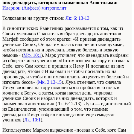
них двенадцать, которых и наименовал Апостолами:
Иларион (Алфеев) митрополит
Толкование на группу стихов:
Лк: 6: 13-13
В синоптических Евангелиях рассказывается о том, как из
Своих учеников Спаситель выбрал двенадцать апостолов.
Матфей сообщает об этом кратко: «И призвав двенадцать
учеников Своих, Он дал им власть над нечистыми духами,
чтобы изгонять их и врачевать всякую болезнь и всякую
немощь» (
Мф. 10:1
). Марк уточняет, что двенадцать выбраны
из общего числа учеников: «Потом взошел на гору и позвал к
Себе, кого Сам хотел; и пришли к Нему. И поставил из них
двенадцать, чтобы с Ним были и чтобы посылать их на
проповедь, и чтобы они имели власть исцелять от болезней и
изгонять бесов» (
Мк. 3:13-15
). Лука отмечает, что сначала
Иисус «взошел на гору помолиться и пробыл всю ночь в
молитве к Богу», а затем, когда настал день, «призвал
учеников Своих и избрал из них двенадцать, которых и
наименовал апостолами» (Лк. 6:12-13). Лука — единственный
из Евангелистов, упоминающий о том, что помимо
двенадцати Иисус избрал впоследствии еще семьдесят
учеников (
Лк. 10:1
).
Используемое Марком выражение «позвал к Себе, кого Сам