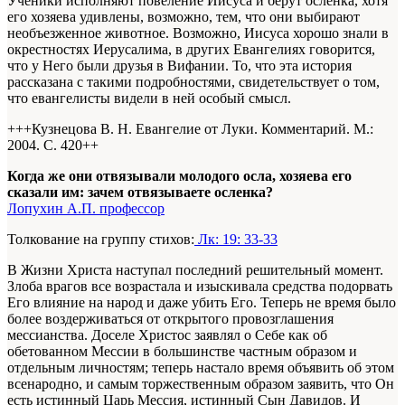
Ученики исполняют повеление Иисуса и берут осленка, хотя
его хозяева удивлены, возможно, тем, что они выбирают
необъезженное животное. Возможно, Иисуса хорошо знали в
окрестностях Иерусалима, в других Евангелиях говорится,
что у Него были друзья в Вифании. То, что эта история
рассказана с такими подробностями, свидетельствует о том,
что евангелисты видели в ней особый смысл.
+++Кузнецова В. Н. Евангелие от Луки. Комментарий. М.:
2004. С. 420+
+
Когда же они отвязывали молодого осла, хозяева его
сказали им: зачем отвязываете осленка?
Лопухин А.П. профессор
Толкование на группу стихов:
Лк: 19: 33-33
В Жизни Христа наступал последний решительный момент.
Злоба врагов все возрастала и изыскивала средства подорвать
Его влияние на народ и даже убить Его. Теперь не время было
более воздерживаться от открытого провозглашения
мессианства. Доселе Христос заявлял о Себе как об
обетованном Мессии в большинстве частным образом и
отдельным личностям; теперь настало время объявить об этом
всенародно, и самым торжественным образом заявить, что Он
есть истинный Царь Мессия, истинный Сын Давидов. И