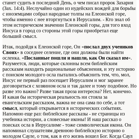
станет судить в последний День, о чем писал пророк Захария
(Зах. 14:4). Неслучайно один из иудейских вождей для борьбы
с иноземцами собрал народные толпы на Елеонской горе,
чтобы именно с нее вторгнуться в Иерусалим. - Кто знал об
этом историческом значении Елеонской горы, для того вход
Иисуса в город со стороны этой горы приобретал еще
больший смысл.
Итак, подойдя к Елеонской горе, Он «
послал двух учеников
Своих
» в соседнее селение, где они должны были найти
осленка. «
Посланные пошли и нашли, как Он сказал им
».
Разумеется, люди, которые склонны всем библейским
рассказам находить рациональные объяснения, и эту историю
с поиском молодого осла пытались объяснить тем, что, мол,
Иисус не первый раз посещает Иерусалим и мог заранее
договориться с хозяином осла и так далее и тому подобное. Но
разве это важно? Разве такая проза интересна? Нет, конечно.
И какая бы историческая реальность ни стояла за
евангельским рассказом, важна не она сама по себе, а тот
смысл
, который открывается в исторических событиях.
Напомню еще раз: библейские рассказы - не страницы из
учебника истории, а словесные иконы! И наш рассказ о
поисках осла в Иерусалиме - тоже символическая икона. Он
напоминал слушателям древнюю библейскую историю о
молодом Сауле, о том, как в его жизнь вошел Бог. Когда Саул