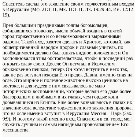
Спаситель сделал это заявление своим торжественным входом
в Иерусалим (Мф. 21:1-11, Мк. 11:1-11, Лк. 19:29-44, Ин. 12:12-
19).
Пред большими праздниками толпы богомольцев,
собиравшихся отовсюду, имели обычай входить в святой
город торжественно и со всевозможными выражениями
радости. Такой вход захотел сделать и Христос, который, как
общепризнанный народом пророк и славный учитель, по
необходимости должен был занять видное положение; и Он
воспользовался этим обстоятельством, чтобы в последний раз
открыть славу свою. Доселе Он вступал в Иерусалим
обыкновенно пешком; теперь Он хотел вступить в него так,
как не раз вступал некогда Его предок Давид, именно сидя на
осле. Это мирное и полезное животное высоко ценилось на
востоке, и для иудеев с ним связывалось не мало
исторических воспоминаний, которые делали его даже более
благородным и любимым в их глазах, чем гордые кони,
добывавшиеся из Египта. Еще более возвышалось в глазах их
значение осла вследствие торжественного заявления пророка,
что на осле именно вступит в Иерусалим Мессия – Царь (Зах.
9:9). И поэтому такой именно вход Спасителя в св. город мог
служить лучшим и самым наглядным провозглашением Его
мессианства.