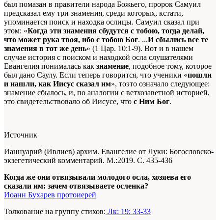
был помазан в правители народа Божьего, пророк Самуил
предсказал ему три знамения, среди которых, кстати,
упоминается поиск и находка ослицы. Самуил сказал при
этом: «
Когда эти знамения сбудутся с тобою, тогда делай,
что может рука твоя, ибо с тобою Бог
. ...
И сбылись все те
знамения в тот же день
» (1 Цар. 10:1-9). Вот и в нашем
случае история с поиском и находкой осла слушателями
Евангелия понималась как
знамение
, подобное тому, которое
был дано Саулу. Если теперь говорится, что ученики «
пошли
и нашли, как Иисус сказал им
», тоэто означало следующее:
знамение сбылось, и, по аналогии с ветхозаветной историей,
это свидетельствовало об Иисусе, что
с Ним Бог
.
Источник
Ианнуарий (Ивлиев) архим. Евангелие от Луки: Богословско-
экзегетический комментарий. М.:2019. С. 435-436
Когда же они отвязывали молодого осла, хозяева его
сказали им: зачем отвязываете осленка?
Иоанн Бухарев протоиерей
Толкование на группу стихов:
Лк: 19: 33-33