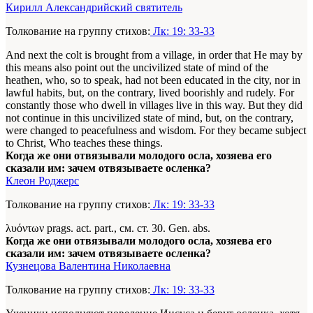
Кирилл Александрийский святитель
Толкование на группу стихов:
Лк: 19: 33-33
And next the colt is brought from a village, in order that He may by
this means also point out the uncivilized state of mind of the
heathen, who, so to speak, had not been educated in the city, nor in
lawful habits, but, on the contrary, lived boorishly and rudely. For
constantly those who dwell in villages live in this way. But they did
not continue in this uncivilized state of mind, but, on the contrary,
were changed to peacefulness and wisdom. For they became subject
to Christ, Who teaches these things.
Когда же они отвязывали молодого осла, хозяева его
сказали им: зачем отвязываете осленка?
Клеон Роджерс
Толкование на группу стихов:
Лк: 19: 33-33
λυόντων prags. act. part., см. ст. 30. Gen. abs.
Когда же они отвязывали молодого осла, хозяева его
сказали им: зачем отвязываете осленка?
Кузнецова Валентина Николаевна
Толкование на группу стихов:
Лк: 19: 33-33