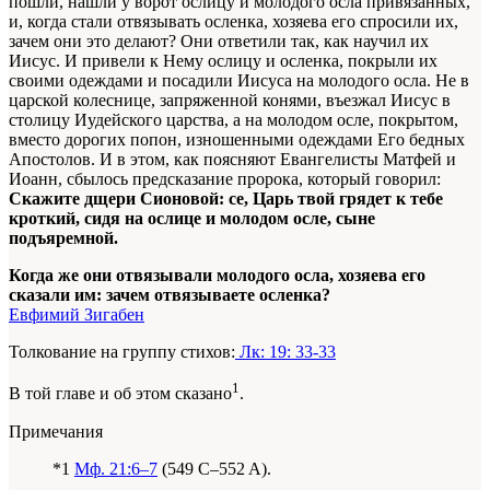
пошли, нашли у ворот ослицу и молодого осла привязанных,
и, когда стали отвязывать осленка, хозяева его спросили их,
зачем они это делают? Они ответили так, как научил их
Иисус. И привели к Нему ослицу и осленка, покрыли их
своими одеждами и посадили Иисуса на молодого осла. Не в
царской колеснице, запряженной конями, въезжал Иисус в
столицу Иудейского царства, а на молодом осле, покрытом,
вместо дорогих попон, изношенными одеждами Его бедных
Апостолов. И в этом, как поясняют Евангелисты Матфей и
Иоанн, сбылось предсказание пророка, который говорил:
Скажите дщери Сионовой: се, Царь твой грядет к тебе
кроткий, сидя на ослице и молодом осле, сыне
подъяремной.
Когда же они отвязывали молодого осла, хозяева его
сказали им: зачем отвязываете осленка?
Евфимий Зигабен
Толкование на группу стихов:
Лк: 19: 33-33
1
В той главе и об этом сказано
.
Примечания
*1
Мф. 21:6–7
(549 C–552 A).