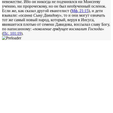
невежестве. Ибо он никогда не подчинялся ни Моисееву
учению, ни пророческому, но он был необученный осленок.
Если же, как сказал другой евангелист (
Мф. 21:15
), и дети
взывали:
«осанна Сыну Давидову»
, то и они могут означать
тот же самый новый народ, который, веруя в Иисуса,
явившегося плотью от семени Давидова, воссылал славу Богу,
по написанному:
«поколение грядущее восхвалит Господа»
(
Пс. 101:19
).