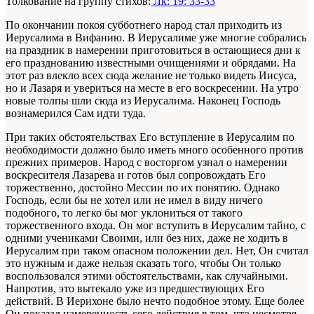
Толкование на группу стихов:
Лк: 19: 33-33
По окончании покоя субботнего народ стал приходить из
Иерусалима в Вифанию. В Иерусалиме уже многие собрались
на праздник в намерении приготовиться в остающиеся дни к
его празднованию известными очищениями и обрядами. На
этот раз влекло всех сюда желание не только видеть Иисуса,
но и Лазаря и увериться на месте в его воскресении. На утро
новые толпы шли сюда из Иерусалима. Наконец Господь
вознамерился Сам идти туда.
При таких обстоятельствах Его вступление в Иерусалим по
необходимости должно было иметь много особенного против
прежних примеров. Народ с восторгом узнал о намерении
воскресителя Лазарева и готов был сопровождать Его
торжественно, достойно Мессии по их понятию. Однако
Господь, если бы не хотел или не имел в виду ничего
подобного, то легко бы мог уклониться от такого
торжественного входа. Он мог вступить в Иерусалим тайно, с
одними учениками Своими, или без них, даже не ходить в
Иерусалим при таком опасном положении дел. Нет, Он считал
это нужным и даже нельзя сказать того, чтобы Он только
воспользовался этими обстоятельствами, как случайными.
Напротив, это вытекало уже из предшествующих Его
действий. В Иерихоне было нечто подобное этому. Еще более
Он показал намеренность сего действия в том, что несмотря