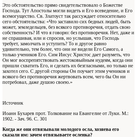
Это обстоятельство прямо свидетельствовало о Божестве
Господа. Тут Апостолы могли видеть и Его всеведение, и Его
всемогущество. Св. Златоуст так рассуждает относительно
сего обстоятельства: «Что заставило сих бедных людей, быть
может, земледельцев, без всякого противоречия, отдать свою
собственность? И что я говорю: без противоречия. Нет, даже и
не спрашивая, или и спросив, но услышав, что Господь
требует, замолчать и уступить? То и другое равно
удивительно, тем более, что они не видели Его Самого, а
только учеников Его. Сим Иисус Христос дает разуметь, что
Он мог воспрепятствовать жестоковыйным иудеям, когда они
пришли схватить Его, и сделать их безгласными, но только не
захотел сего. С другой стороны Он поучает этим учеников и
всякого без противоречия жертвовать всем, чего бы Он ни
потребовал, даже душою своею.»
Источник
Иоанн Бухарев прот. Толкование на Евангелие от Луки. М.:
1902. - Зач. 96. С. 301
Когда же они отвязывали молодого осла, хозяева его
сказали им: зачем отвязываете осленка?