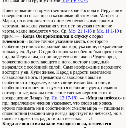
Толкование на группу стихов:
Лк: 19: 33-33
Повествование о торжественном входе Господа в Иерусалим
совершенно согласно со сказаниями об этом евв. Матфея и
Марка, но восполняет сказание тех несколькими такими
чертами, на какие указания у тех нет, опуская немногие
черты, какие находятся у тех. Ср.
Мф. 21:1-16
и
Мк. 11:1-10
и
прим. — «
Когда Он приблизился к спуску с горы
Елеонской
»: более точное указание места, с которого
особенно усилился народный восторг, указание, сохраненное
только у ев. Луки. С одной стороны особенно был прекрасен
вид на Иерусалим, и при виде его и великого Чудотворца,
торжественно вступающего в него, восторг народный
выразился с особенной силой. Само изображение народного
восторга у ев. Луки живее. Народ в радости велегласно
славословил Бога. Предметом славословия были в
особенности «
чудеса
», каких свидетелями были они; в
особенности конечно разумеются великие чудеса, недавно
сотворенные, каковы исцеление слепых иерихонских и
воскрешение Лазаря (ср.
Ин. 12:17-18
). — «
Мир на небесах
» и
пр.: параллелизм членов указывает, что слово мир здесь
нужно понимать не в собственном смысле мира — тишины и
спокойствия (каковой мир всегда царствует на небесах), но в
смысле торжества, радости или веселья. Л
Когда же они отвязывали молодого осла, хозяева его