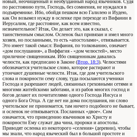
новый, неочищенный и необузданный народ язычников. Судя
по расстоянию пути, Господь, без сомнения, не нуждался в
подъяремнике. Ибо, обойдя пешком всю Галилею и Иудею,
как Он возымел нужду в осленке при переходе из Вифании в
Иерусалим, где расстояние, как всем известно,
незначительное? Итак, Он делает это, как я сказал, с
таинственным смыслом. Осленок был привязан и имел много
хозяев, но посланными, то есть «апостолами», отвязывается.
Это имеет такой смысл: Вифания, по толкованию, означает
«дом послушания», а Виффагия - «дом челюстей», место
приличное священникам. Ибо священникам давались
челюсти, как предписано в Законе (
Втор. 18:3
). Челюстями
обозначается учительское слово, которое растирают и
утончают душевные челюсти. Итак, где дом учительского
слова и покорности сему слову, туда посылаются ученики
Господа и разрешают людей, связанных греховными сетями и
многими житейскими заботами, и из рабов многих господ и
богов делают их почитателями одного Господа Иисуса и
одного Бога Отца. А где нет ни дома послушания, ни слово
учительское не принимается, там ничего подобного не бывает,
и осленок не отвязывается. Посланных «двое». Сим
означается, что приведению язычников ко Христу и
покорности Ему служат два чина, пророки и апостолы.
Приводят осленка из некоторого «селения» (деревни), чтобы
мы знали, что народ языческий был в большой простоте и