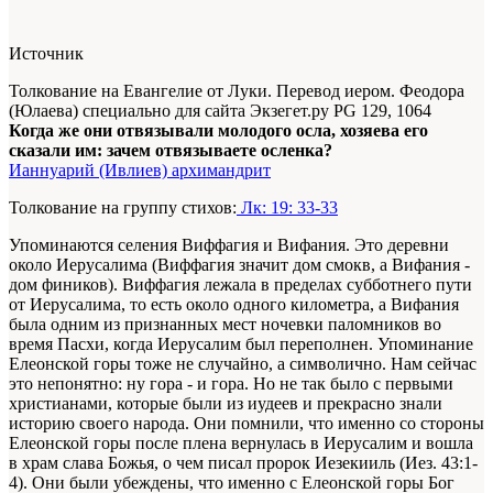
Источник
Толкование на Евангелие от Луки. Перевод иером. Феодора
(Юлаева) специально для сайта Экзегет.ру PG 129, 1064
Когда же они отвязывали молодого осла, хозяева его
сказали им: зачем отвязываете осленка?
Ианнуарий (Ивлиев) архимандрит
Толкование на группу стихов:
Лк: 19: 33-33
Упоминаются селения Виффагия и Вифания. Это деревни
около Иерусалима (Виффагия значит дом смокв, а Вифания -
дом фиников). Виффагия лежала в пределах субботнего пути
от Иерусалима, то есть около одного километра, а Вифания
была одним из признанных мест ночевки паломников во
время Пасхи, когда Иерусалим был переполнен. Упоминание
Елеонской горы тоже не случайно, а символично. Нам сейчас
это непонятно: ну гора - и гора. Но не так было с первыми
христианами, которые были из иудеев и прекрасно знали
историю своего народа. Они помнили, что именно со стороны
Елеонской горы после плена вернулась в Иерусалим и вошла
в храм слава Божья, о чем писал пророк Иезекииль (Иез. 43:1-
4). Они были убеждены, что именно с Елеонской горы Бог