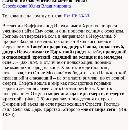
сказали им: зачем отвязываете осленка?
Серебрякова Юлия Владимировна
Толкование на группу стихов:
Лк: 19: 33-33
В селении Виффагия под Иерусалимом Христос попросил
учеников найти Ему осла, и они привели ослицу с осленком.
Господь сел верхом на осла и направился в Иерусалим. У
пророка Захарии именно так описан Вход Господень в
Иерусалим: «
Ликуй от радости, дщерь Сиона, торжествуй,
дщерь Иерусалима: се Царь твой грядет к тебе, праведный
и спасающий, кроткий, сидящий на ослице и на молодом
осле
…» (Зах. 9:9). В отличие от полководцев, победно
въезжавших в город на коне, Христос входит на осле,
показывая, что Он не Мессия-Освободитель, но Царь кроткий,
праведный и спасающий – не от власти римлян, но от вечной
смерти. Смерть вошла в мир как последствие гордыни,
гордого желания людей стать богами без Бога, Христос
послушанием Отцу и смирением «
даже до смерти, и смерти
крестной
» (Флп. 2:8) исправляет последствия их греха.
Смиренный въезд на осле предвосхищал Страсти: Господь
явил Себя как Царь, Царство Которого «
не от мира сего
» (Ин.
18:36).