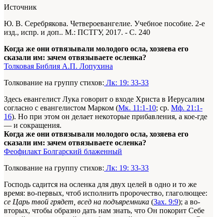
Источник
Ю. В. Серебрякова. Четвероевангелие. Учебное пособие. 2-е
изд., испр. и доп.. М.: ПСТГУ, 2017. - С. 240
Когда же они отвязывали молодого осла, хозяева его
сказали им: зачем отвязываете осленка?
Толковая Библия А.П. Лопухина
Толкование на группу стихов:
Лк: 19: 33-33
Здесь евангелист Лука говорит о входе Христа в Иерусалим
согласно с евангелистом Марком (
Мк. 11:1-10
; ср.
Мф. 21:1-
16
). Но при этом он делает некоторые прибавления, а кое-где
— и сокращения.
Когда же они отвязывали молодого осла, хозяева его
сказали им: зачем отвязываете осленка?
Феофилакт Болгарский блаженный
Толкование на группу стихов:
Лк: 19: 33-33
Господь садится на осленка для двух целей в одно и то же
время: во-первых, чтоб исполнить пророчество, глаголющее:
се Царь твой грядет, всед на подъяремника
(
Зах. 9:9
); а во-
вторых, чтобы образно дать нам знать, что Он покорит Себе