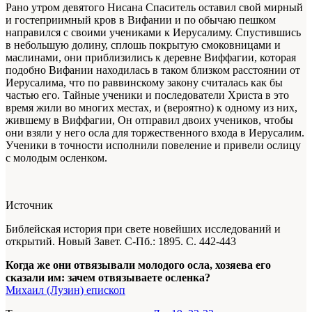
Рано утром девятого Нисана Спаситель оставил свой мирный
и гостеприимный кров в Вифании и по обычаю пешком
направился с своими учениками к Иерусалиму. Спустившись
в небольшую долину, сплошь покрытую смоковницами и
маслинами, они приблизились к деревне Виффагии, которая
подобно Вифании находилась в таком близком расстоянии от
Иерусалима, что по раввинскому закону считалась как бы
частью его. Тайные ученики и последователи Христа в это
время жили во многих местах, и (вероятно) к одному из них,
жившему в Виффагии, Он отправил двоих учеников, чтобы
они взяли у него осла для торжественного входа в Иерусалим.
Ученики в точности исполнили повеление и привели ослицу
с молодым осленком.
Источник
Библейская история при свете новейших исследований и
открытий. Новый Завет
. С-Пб.: 1895. С. 442-443
Когда же они отвязывали молодого осла, хозяева его
сказали им: зачем отвязываете осленка?
Михаил (Лузин) епископ