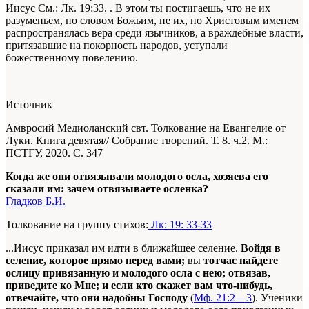
Иисус
См.: Лк. 19:33.
. В этом ты постигаешь, что не их
разуменьем, но словом Божьим, не их, но Христовым именем
распространялась вера среди язычников, а враждебные власти,
притязавшие на покорность народов, уступали
божественному повелению.
Источник
Амвросий Медиоланский свт. Толкование на Евангелие от
Луки. Книга девятая// Собрание творений. Т. 8. ч.2. М.:
ПСТГУ, 2020. С. 347
Когда же они отвязывали молодого осла, хозяева его
сказали им: зачем отвязываете осленка?
Гладков Б.И.
Толкование на группу стихов:
Лк: 19: 33-33
...Иисус приказал им идти в ближайшее селение.
Войдя в
селение, которое прямо перед вами;
вы
тотчас найдете
ослицу привязанную и молодого осла с нею; отвязав,
приведите ко Мне; и если кто скажет вам что-нибудь,
отвечайте, что они надобны Господу
(
Мф. 21:2—3
). Ученики