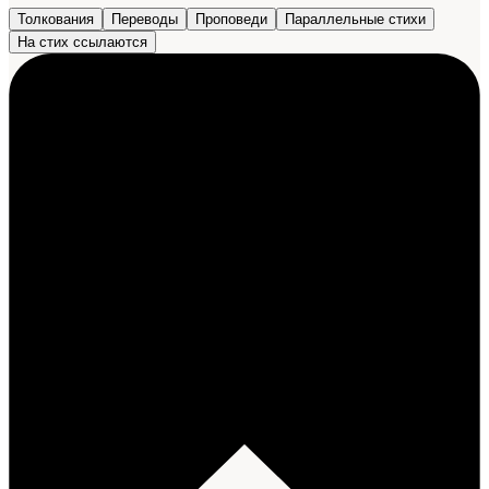
Толкования
Переводы
Проповеди
Параллельные стихи
На стих ссылаются