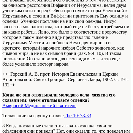
на близость расстояния Вифании от Иерусалима, велел двум
ученикам идти вперед Себя и при спуске с горы Елеонской к
Иерусалиму, в селении Виффагии приготовить Ему ослицу и
осленка. Ученики постлали на них свои одежды. Иисус
воссел на молодого осла, который еще не был употребляем ни
на какие работы. Явно, это было в соответствие пророчеству,
которое в таком именно виде представляло явление
Иерусалиму Мессии и вообще в Нем царя мирного и
кроткого, который нарочито избрал Себе это животное, как
символ мира, а не как символ брани (Зах. 9:9–10). В таком
положении Он становился для всех видимым – и это еще
более усиливало восторг народа.
+++Горский А. В. прот. История Евангельская и Церкви
Апостольской. Свято-Троицкая Сергиева Лавра, 1902. С. 191-
192+
+
Когда же они отвязывали молодого осла, хозяева его
сказали им: зачем отвязываете осленка?
Амвросий Медиоланский святитель
Толкование на группу стихов:
Лк: 19: 33-33
8.Когда посланные стали отвязывать осленка, свои ли
объяснения они привели? Нет, они сказали то, что повелел им