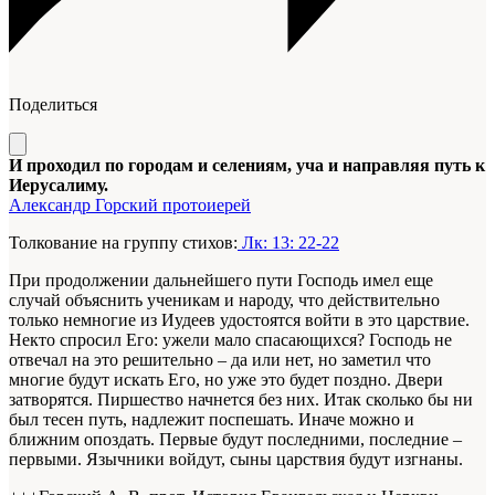
Поделиться
И проходил по городам и селениям, уча и направляя путь к
Иерусалиму.
Александр Горский протоиерей
Толкование на группу стихов:
Лк: 13: 22-22
При продолжении дальнейшего пути Господь имел еще
случай объяснить ученикам и народу, что действительно
только немногие из Иудеев удостоятся войти в это царствие.
Некто спросил Его: ужели мало спасающихся? Господь не
отвечал на это решительно – да или нет, но заметил что
многие будут искать Его, но уже это будет поздно. Двери
затворятся. Пиршество начнется без них. Итак сколько бы ни
был тесен путь, надлежит поспешать. Иначе можно и
ближним опоздать. Первые будут последними, последние –
первыми. Язычники войдут, сыны царствия будут изгнаны.