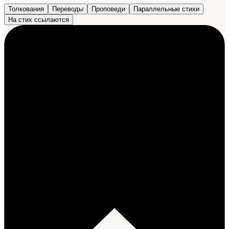
Толкования
Переводы
Проповеди
Параллельные стихи
На стих ссылаются