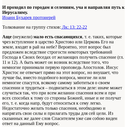
И проходил по городам и селениям, уча и направляя путь к
Иерусалиму.
Иоанн Бухарев протоиерей
Толкование на группу стихов:
Лк: 13: 22-22
Аще
(неужели)
мало есть спасающихся
, т. е. таких, которые
чрез вступление в царство Христово или Церковь Его на
земле, входят в рай на небе? Вероятно, этот вопрос был
предложен вследствие строгости некоторых требований
Господа в Своих беседах от желающих получить спасение (гл.
11 и 12). А быть может он возник вследствие того, что
немногие принимали первую проповедь Апостолов. Иисус
Христос не отвечает прямо на этот вопрос, но внушает, что
лучше бы, вместо подобного вопроса, многие ли или
немногие спасутся, всякому самому заботиться о своем
спасении и трудиться – подвизаться в этом деле: иначе может
случиться так, что при всем желании спасения всем и при
всех способах к тому со стороны Божией, иные и не получат
его, т. е. когда напр, будут относиться к сему легко.
Недостаточно желать только спасения, необходимо и
напрягать свои силы и прилагать труды для сей цели. Из
сказанных же далее слов Спасителем уже сам собою виден
ответ на данный Ему вопрос.