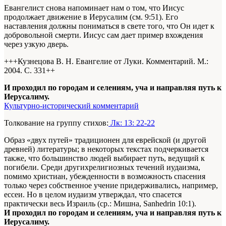
Евангелист снова напоминает нам о том, что Иисус
продолжает движение в Иерусалим (см. 9:51). Его
наставления должны пониматься в свете того, что Он идет к
добровольной смерти. Иисус сам дает пример вхождения
через узкую дверь.
+++Кузнецова В. Н. Евангелие от Луки. Комментарий. М.:
2004. С. 331+
+
И проходил по городам и селениям, уча и направляя путь к
Иерусалиму.
Культурно-исторический комментарий
Толкование на группу стихов:
Лк: 13: 22-22
Образ «двух путей» традиционен для еврейской (и другой
древней) литературы; в некоторых текстах подчеркивается
также, что большинство людей выбирает путь, ведущий к
погибели. Среди другихрелигиозных течений иудаизма,
помимо христиан, убежденности в возможность спасения
только через собственное учение придерживались, например,
ессеи. Но в целом иудаизм утверждал, что спасется
практически весь Израиль (ср.: Мишна, Sanhedrin 10:1).
И проходил по городам и селениям, уча и направляя путь к
Иерусалиму.