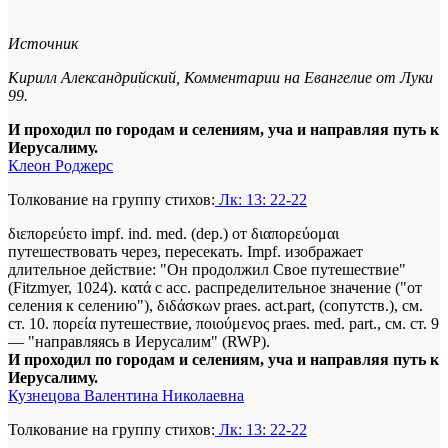
Источник
Кирилл Александрийский,
Комментарии на Евангелие от Луки
99.
И проходил по городам и селениям, уча и направляя путь к
Иерусалиму.
Клеон Роджерс
Толкование на группу стихов:
Лк: 13: 22-22
διεπορεύετο impf. ind. med. (dep.) от διαπορεύομαι
путешествовать через, пересекать. Impf. изображает
длительное действие: "Он продолжил Свое путешествие"
(Fitzmyer, 1024). κατά с асс. распределительное значение ("от
селения к селению"), διδάσκων praes. act.part, (сопутств.), см.
ст. 10. πορεία путешествие, ποιούμενος praes. med. part., см. ст. 9
— "направляясь в Иерусалим" (RWP).
И проходил по городам и селениям, уча и направляя путь к
Иерусалиму.
Кузнецова Валентина Николаевна
Толкование на группу стихов:
Лк: 13: 22-22