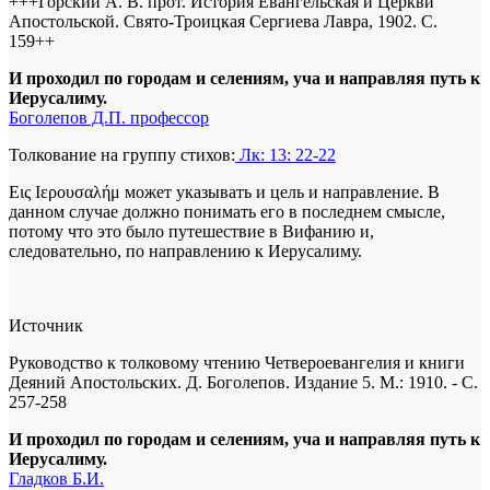
+++Горский А. В. прот. История Евангельская и Церкви
Апостольской. Свято-Троицкая Сергиева Лавра, 1902. С.
159+
+
И проходил по городам и селениям, уча и направляя путь к
Иерусалиму.
Боголепов Д.П. профессор
Толкование на группу стихов:
Лк: 13: 22-22
Εις Ιερουσαλήμ может указывать и цель и направление. В
данном случае должно понимать его в последнем смысле,
потому что это было путешествие в Вифанию и,
следовательно, по направлению к Иерусалиму.
Источник
Руководство к толковому чтению Четвероевангелия и книги
Деяний Апостольских. Д. Боголепов. Издание 5. М.: 1910. - С.
257-258
И проходил по городам и селениям, уча и направляя путь к
Иерусалиму.
Гладков Б.И.