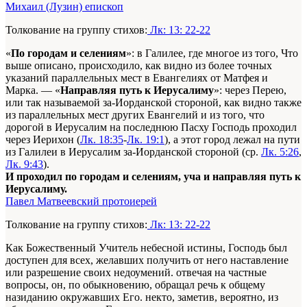
Михаил (Лузин) епископ
Толкование на группу стихов:
Лк: 13: 22-22
«
По городам и селениям
»: в Галилее, где многое из того, Что
выше описано, происходило, как видно из более точных
указаний параллельных мест в Евангелиях от Матфея и
Марка. — «
Направляя путь к Иерусалиму
»: через Перею,
или так называемой за-Иорданской стороной, как видно также
из параллельных мест других Евангелий и из того, что
дорогой в Иерусалим на последнюю Пасху Господь проходил
через Иерихон (
Лк. 18:35
-
Лк. 19:1
), а этот город лежал на пути
из Галилеи в Иерусалим за-Иорданской стороной (ср.
Лк. 5:26
,
Лк. 9:43
).
И проходил по городам и селениям, уча и направляя путь к
Иерусалиму.
Павел Матвеевский протоиерей
Толкование на группу стихов:
Лк: 13: 22-22
Как Божественный Учитель небесной истины, Господь был
доступен для всех, желавших получить от него наставление
или разрешение своих недоумений. отвечая на частные
вопросы, он, по обыкновению, обращал речь к общему
назиданию окружавших Его. некто, заметив, вероятно, из