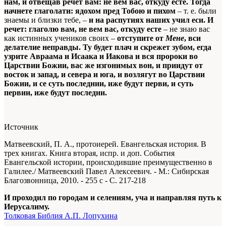
нам, и отвещав речет вам: не вем вас, откуду есте. Тогда
начнете глаголати: ядохом пред Тобою и пихом
– т. е. были
знаемы и близки тебе, –
и на распутиях наших учил еси. И
речет: глаголю вам, не вем вас, откуду есте
– не знаю вас
как истинных учеников своих –
отступите от
Мене
, вси
делателие неправды. Ту будет плач и скрежет зубом, егда
узрите Авраама и Исаака и Иакова и вся пророки во
Царствии Божии, вас же изгонимых вон, и приидут от
восток и запад, и севера и юга, и возлягут во Царствии
Божии, и се суть последнии, иже будут перви, и суть
первии, иже будут последни.
Источник
Матвеевский, П. А., протоиерей. Евангельская история. В
трех книгах. Книга вторая, испр. и доп. События
Евангельской истории, происходившие преимущественно в
Галилее./ Матвеевский Павел Алексеевич. - М.: Сибирская
Благозвонница, 2010. - 255 с - С. 217-218
И проходил по городам и селениям, уча и направляя путь к
Иерусалиму.
Толковая Библия А.П. Лопухина