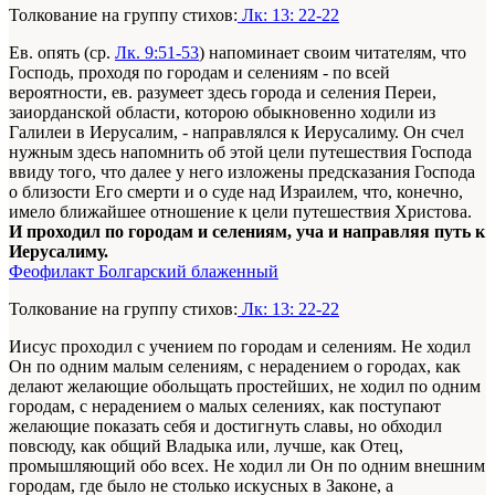
Толкование на группу стихов:
Лк: 13: 22-22
Ев. опять (ср.
Лк. 9:51-53
) напоминает своим читателям, что
Господь, проходя по городам и селениям - по всей
вероятности, ев. разумеет здесь города и селения Переи,
заиорданской области, которою обыкновенно ходили из
Галилеи в Иерусалим, - направлялся к Иерусалиму. Он счел
нужным здесь напомнить об этой цели путешествия Господа
ввиду того, что далее у него изложены предсказания Господа
о близости Его смерти и о суде над Израилем, что, конечно,
имело ближайшее отношение к цели путешествия Христова.
И проходил по городам и селениям, уча и направляя путь к
Иерусалиму.
Феофилакт Болгарский блаженный
Толкование на группу стихов:
Лк: 13: 22-22
Иисус проходил с учением по городам и селениям. Не ходил
Он по одним малым селениям, с нерадением о городах, как
делают желающие обольщать простейших, не ходил по одним
городам, с нерадением о малых селениях, как поступают
желающие показать себя и достигнуть славы, но обходил
повсюду, как общий Владыка или, лучше, как Отец,
промышляющий обо всех. Не ходил ли Он по одним внешним
городам, где было не столько искусных в Законе, а