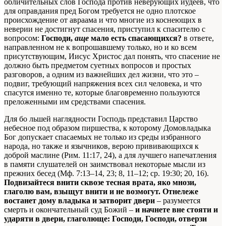
обличительных слов Господа против неверующих иудеев, что
для оправдания пред Богом требуется не одно плотское
происхождение от авраама и что многие из коснеющих в
неверии не достигнут спасения, приступил к спасителю с
вопросом:
Господи,
аще
мало есть спасающихся?
в ответе,
направленном не к вопрошавшему только, но и ко всем
присутствующим, Иисус Христос дал понять, что спасение не
должно быть предметом суетных вопросов и простых
разговоров, а одним из важнейших дел жизни, что это –
подвиг, требующий напряжения всех сил человека, и что
спасутся именно те, которые благовременно пользуются
преложенными им средствами спасения.
Для бо льшей наглядности Господь представил Царство
небесное под образом пиршества, к которому Домовладыка
Бог допускает спасаемых не только из среды избранного
народа, но также и язычников, верою прививающихся к
доброй маслине (Рим. 11:17, 24), а для лучшего напечатления
в памяти слушателей он заимствовал некоторые мысли из
прежних бесед (Мф. 7:13–14, 23; 8, 11–12; ср. 19:30; 20, 16).
Подвизайтеся внити сквозе тесная врата, яко мнози,
глаголю вам, взыщут внити и не возмогут. Отнележе
востанет дому владыка и затворит двери
– разумеется
смерть и окончательный суд Божий –
и начнете вне стояти и
ударяти в двери, глаголюще: Господи, Господи, отверзи