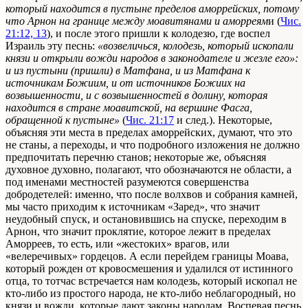
который находится в пустыне пределов аморрейских, потому
что Арнон на границе между моавитянами и аморреям
и (
Чис.
21:12, 13
), и после этого пришли к колодезю, где воспел
Израиль эту песнь:
«возвеличься, колодезь, который ископали
князи и открыли вожди народов в законодателе и жезле его»:
и из пустыни (пришли) в Матфана, и из Матфана к
источникам Божиим, и от источников Божиих на
возвышенности, и с возвышенностей в долину, которая
находится в стране моавитской, на вершине Фасга,
обращенной к пустыне»
(
Чис. 21:17
и след.). Некоторые,
объясняя эти места в пределах аморрейских, думают, что это
не станы, а переходы, и что подробного изложения не должно
предпочитать перечню станов; некоторые же, объясняя
духовное духовно, полагают, что обозначаются не области, а
под именами местностей разумеются совершенства
добродетелей: именно, что после волхвов и собрания камней,
мы часто приходим к источникам «Заред», что значит
неудобный спуск, и остановившись на спуске, переходим в
Арнон, что значит проклятие, которое лежит в пределах
Аморреев, то есть, или «жестоких» врагов, или
«велеречивых» гордецов. А если перейдем границы Моава,
который рожден от кровосмешения и удалился от истинного
отца, то тотчас встречается нам колодезь, который ископал не
кто-либо из простого народа, не кто-либо неблагородный, но
князи и вожди, которые дают законы народам. Воспевая песнь