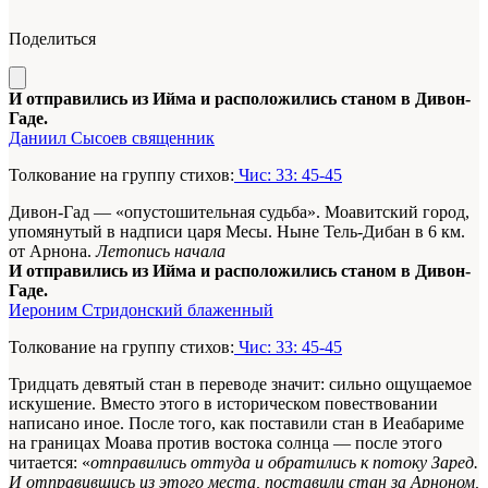
Поделиться
И отправились из Ийма и расположились станом в Дивон-
Гаде.
Даниил Сысоев священник
Толкование на группу стихов:
Чис: 33: 45-45
Дивон-Гад — «опустошительная судьба». Моавитский город,
упомянутый в надписи царя Месы. Ныне Тель-Дибан в 6 км.
от Арнона.
Летопись начала
И отправились из Ийма и расположились станом в Дивон-
Гаде.
Иероним Стридонский блаженный
Толкование на группу стихов:
Чис: 33: 45-45
Тридцать девятый стан в переводе значит: сильно ощущаемое
искушение. Вместо этого в историческом повествовании
написано иное. После того, как поставили стан в Иеабариме
на границах Моава против востока солнца — после этого
читается: «
отправились оттуда и обратились к потоку Заред.
И отправившись из этого места, поставили стан за Арноном,