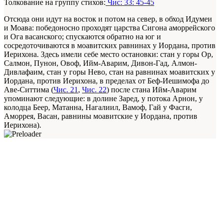
Толкование на группу стихов:
Чис: 33: 45-45
Отсюда они идут на восток и потом на север, в обход Идумеи
и Моава: победоносно проходят царства Сигона аморрейского
и Ога васанского; спускаются обратно на юг и
сосредоточиваются в моавитских равнинах у Иордана, против
Иерихона. Здесь имели себе место остановки: стан у горы Ор,
Салмон, Пунон, Овоф, Ийм-Аварим, Дивон-Гад, Алмон-
Дивлафаим, стан у горы Нево, стан на равнинах моавитских у
Иордана, против Иерихона, в пределах от Беф-Иешимофа до
Аве-Ситтима (
Чис. 21
,
Чис. 22
) после стана Ийм-Аварим
упоминают следующие: в долине Заред, у потока Арнон, у
колодца Беер, Матанна, Нагалиил, Вамоф, Гай у Фасги,
Аморрея, Васан, равнины моавитские у Иордана, против
Иерихона).