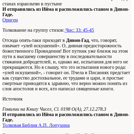
станах израильтян в пустыне
И отправились из Ийма и расположились станом в Дивон-
Гаде.
Ориген
Толкование на группу стихов:
Чис: 33: 45-45
Отсюда опять-таки приходят в
Дивон-Гад
, что, говорят,
означает «улей искушений». О, дивная предосторожность
божественного Провидения! Вот путник уже близок на этом
пути к высшему совершенству в последовательности
стяжания добродетелей, и, однако же, испытания для него не
прекращаются. Но я слышу, что это испытания нового рода:
«улей искушений», - говорит он. Пчела в Писаниях предстает
как существо достохвальное, ее трудами и цари, и простые
смертные приводятся к здравию, что верно можно понять из
слов апостолов и всех, кто написал священные книги.
Источник
Гомилии на Книгу Чисел, Сl. 0198 О(А), 27.12.278.3
И отправились из Ийма и расположились станом в Дивон-
Гаде.
Толковая Библия А.П. Лопухина