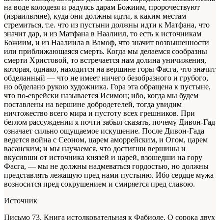
на воде колодезя и радуясь дарам Божиим, пророчествуют
(израильтяне), куда они должны идти, к каким местам
стремиться, т.е. что из пустыни должны идти к Матфана, что
значит дар, и из Матфана в Наалиил, то есть к источникам
Божиим, и из Наалиила в Вамоф, что значит возвышенности
или приближающаяся смерть. Когда мы делаемся сообразны
смерти Христовой, то встречается нам долина уничижения,
которая, однако, находится на вершине горы Фасга, что значит
обделанный — что не имеет ничего безобразного и грубого,
но обделано рукою художника. Гора эта обращена к пустыне,
что по-еврейски называется Исимон; ибо, когда мы будем
поставлены на вершине добродетелей, тогда увидим
ничтожество всего мира и пустоту всех грешников. При
беглом рассуждении я почти забыл сказать, почему Дивон-Гад
означает сильно ощущаемое искушение. После Дивон-Гада
ведется война с Сеоном, царем аморрейским, и Огом, царем
васанским; и мы научаемся, что достигши вершины и
вкусивши от источника князей и царей, взошедши на гору
Фасга, — мы не должны надмеваться гордостью, но должны
представлять лежащую пред нами пустыню. Ибо сердце мужа
возносится пред сокрушением и смиряется пред славою.
Источник
Письмо 73. Книга истолковательная к Фабиоле. О сорока двух