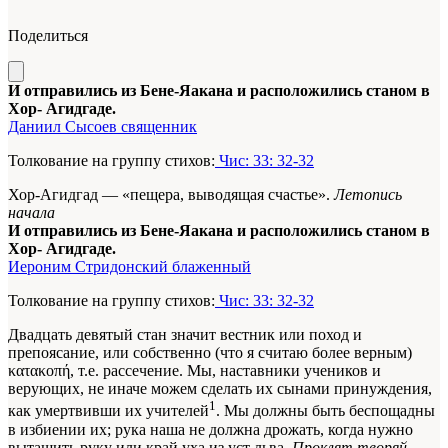
Поделиться
И отправились из Бене-Яакана и расположились станом в
Хор- Агидгаде.
Даниил Сысоев священник
Толкование на группу стихов:
Чис: 33: 32-32
Хор-Агидгад — «пещера, выводящая счастье».
Летопись
начала
И отправились из Бене-Яакана и расположились станом в
Хор- Агидгаде.
Иероним Стридонский блаженный
Толкование на группу стихов:
Чис: 33: 32-32
Двадцать девятый стан значит вестник или поход и
препоясание, или собственно (что я считаю более верным)
κατακοπή, т.е. рассечение. Мы, наставники учеников и
верующих, не иначе можем сделать их сынами принуждения,
1
как умертвивши их учителей
. Мы должны быть беспощадны
в избиении их; рука наша не должна дрожать, когда нужно
вытащить руку или край уха из уст льва.
Проклят творяй