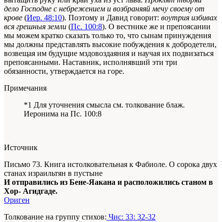
дело Господне с небрежением и возбраняяй мечу своему от
крове
(
Иер. 48:10
). Поэтому и Давид говорит:
воутрия избивах
вся грешныя земли
(
Пс. 100:8
). О вестнике же и препоясании
мы можем кратко сказать только то, что сынам принуждения
мы должны представлять высокие побуждения к добродетели,
возвещая им будущие мздовоздаяния и научая их подвизаться
препоясанными. Наставник, исполнявший эти три
обязанности, утверждается на горе.
Примечания
*1 Для уточнения смысла см. толкование блаж.
Иеронима на Пс. 100:8
Источник
Письмо 73. Книга истолковательная к Фабиоле. О сорока двух
станах израильтян в пустыне
И отправились из Бене-Яакана и расположились станом в
Хор- Агидгаде.
Ориген
Толкование на группу стихов:
Чис: 33: 32-32