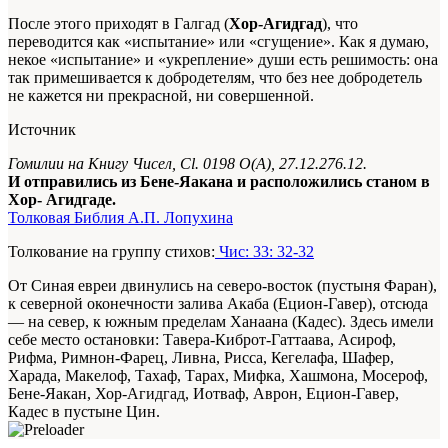
После этого приходят в Галгад (
Хор-Агидгад
), что
переводится как «испытание» или «сгущение». Как я думаю,
некое «испытание» и «укрепление» души есть решимость: она
так примешивается к добродетелям, что без нее добродетель
не кажется ни прекрасной, ни совершенной.
Источник
Гомилии на Книгу Чисел, Сl. 0198 О(А), 27.12.276.12.
И отправились из Бене-Яакана и расположились станом в
Хор- Агидгаде.
Толковая Библия А.П. Лопухина
Толкование на группу стихов:
Чис: 33: 32-32
От Синая евреи двинулись на северо-восток (пустыня Фаран),
к северной оконечности залива Акаба (Ецион-Гавер), отсюда
— на север, к южным пределам Ханаана (Кадес). Здесь имели
себе место остановки: Тавера-Киброт-Гаттаава, Асироф,
Рифма, Римнон-Фарец, Ливна, Рисса, Кегелафа, Шафер,
Харада, Макелоф, Тахаф, Тарах, Мифка, Хашмона, Мосероф,
Бене-Яакан, Хор-Агидгад, Иотваф, Аврон, Ецион-Гавер,
Кадес в пустыне Цин.