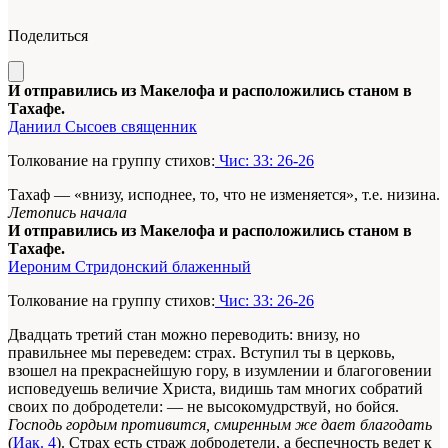
Поделиться
И отправились из Макелофа и расположились станом в
Тахафе.
Даниил Сысоев священник
Толкование на группу стихов:
Чис: 33: 26-26
Тахаф — «внизу, исподнее, то, что не изменяется», т.е. низина.
Летопись начала
И отправились из Макелофа и расположились станом в
Тахафе.
Иероним Стридонский блаженный
Толкование на группу стихов:
Чис: 33: 26-26
Двадцать третий стан можно переводить: внизу, но
правильнее мы переведем: страх. Вступил ты в церковь,
взошел на прекраснейшую гору, в изумлении и благоговении
исповедуешь величие Христа, видишь там многих собратий
своих по добродетели: — не высокомудрствуй, но бойся.
Господь гордым противится, смиренным же дает благодать
(
Иак. 4
). Страх есть страж добродетели, а беспечность ведет к