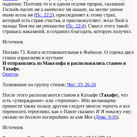
падению. Поэтому-то и в одном псалме пророк, сказавши:
Господь пасет мя и ничтоже мя лишит, на месте злачне
тамо всели мя
(
Пс. 22:2
), присоединяет к этому страх,
который есть страж счастья, и присовокупляет:
жезл Твой и
палица Твоя та мя утешиста
(
Пс. 22:4
). Смысл этого такой:
страшась наказаний, я сохранил благодать, которую получил.
Источник
Письмо 73. Книга истолковательная к Фабиоле. О сорока двух
станах израильтян в пустыне
И отправились из Макелофа и расположились станом в
Тахафе.
Ориген
Толкование на группу стихов:
Чис: 33: 26-26
После этого располагаются станом в Катаафе (
Тахафе
), что
есть «утверждение» или «терпение». Ибо желающему
принести также пользу другим следует многое терпеть и все
переносить терпеливо, как о Павле сказано:
И Я покажу ему;
сколько он должен пострадать за имя Мое
(
Деян. 9:16
).
Источник