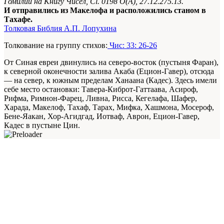
Гомилии на Книгу Чисел, Сl. 0198 О(А), 27.12.275.13.
И отправились из Макелофа и расположились станом в
Тахафе.
Толковая Библия А.П. Лопухина
Толкование на группу стихов:
Чис: 33: 26-26
От Синая евреи двинулись на северо-восток (пустыня Фаран),
к северной оконечности залива Акаба (Ецион-Гавер), отсюда
— на север, к южным пределам Ханаана (Кадес). Здесь имели
себе место остановки: Тавера-Киброт-Гаттаава, Асироф,
Рифма, Римнон-Фарец, Ливна, Рисса, Кегелафа, Шафер,
Харада, Макелоф, Тахаф, Тарах, Мифка, Хашмона, Мосероф,
Бене-Яакан, Хор-Агидгад, Иотваф, Аврон, Ецион-Гавер,
Кадес в пустыне Цин.