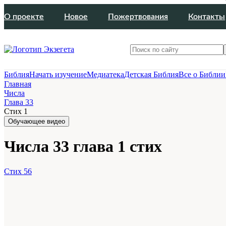
О проекте
Новое
Пожертвования
Контакты
Библия
Начать изучение
Медиатека
Детская Библия
Все о Библии
Главная
Числа
Глава 33
Стих 1
Обучающее видео
Числа 33 глава 1 стих
Стих 56