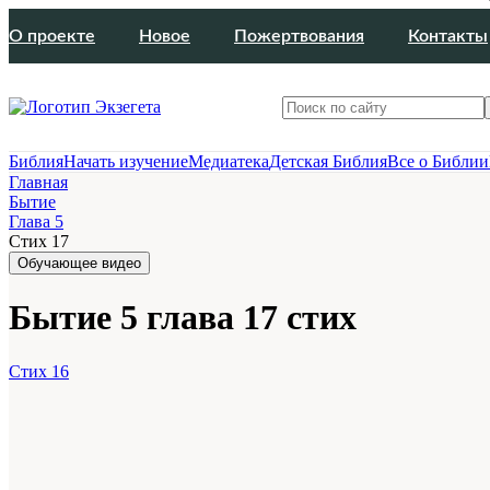
О проекте
Новое
Пожертвования
Контакты
Библия
Начать изучение
Медиатека
Детская Библия
Все о Библии
Главная
Бытие
Глава 5
Стих 17
Обучающее видео
Бытие 5 глава 17 стих
Стих 16