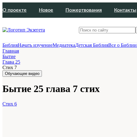
О проекте
Новое
Пожертвования
Контакты
Библия
Начать изучение
Медиатека
Детская Библия
Все о Библии
Главная
Бытие
Глава 25
Стих 7
Обучающее видео
Бытие 25 глава 7 стих
Стих 6