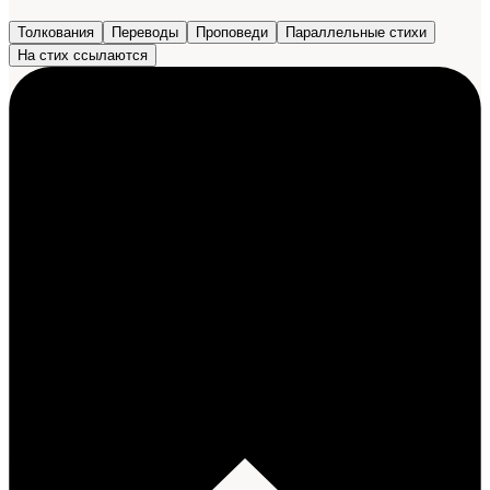
Толкования
Переводы
Проповеди
Параллельные стихи
На стих ссылаются