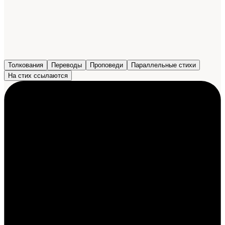
Толкования
Переводы
Проповеди
Параллельные стихи
На стих ссылаются