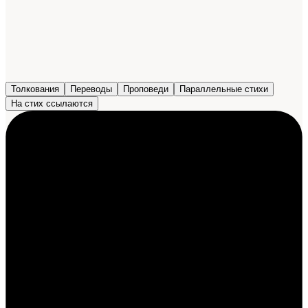
Толкования
Переводы
Проповеди
Параллельные стихи
На стих ссылаются