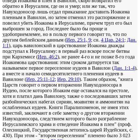
отведя Иоакима в плен в Вавилон, скоро возвратил его
обратно в Иерусалим, где он и умер; или же так, что
Навуходоносор лишь отдал приказание доставить Иоакима
пленным в Вавилон, но затем отменил это распоряжение и
повелел убить Иоакима в Иерусалиме, причем труп его был
выброшен за город. Последнее было бы проще и
удобоприемлемее, но в пользу первого говорит то, что по
другим библейским данным (
Иер. 25:1, 9
; сн.
4 Цар. 24:1
;
Дан.
1:1
), царь вавилонский в царствование Иоакима дважды
подступал к Иерусалиму: в первый раз вскоре после битвы
при Кархемисе (
Иер. 46:2
), не ранее 4-го и не позже 8-го года
Иоакимова царствования: этим сроком датируется так
называемое первое переселение иудеев в Вавилон (
Дан. 1:1-4
),
а вместе и начало семидесятилетнего пленения иудеев в
Вавилоне (
Иер. 25:11-12
;
Иер. 29:10
). Таким образом, "книга
Царств говорит о первом вторжении Навуходоносора в
Иудею, после которого Иоаким еще оставался на престоле,
хотя и платил дань Вавилону, также о последовавших затем
разбойнических набегах сириян, моавитян и аммонитян на
ослабленных иудеев. Книги Паралипоменон, не имея этих
известий, заключают в себе заметку о другом вторжении
Навуходоносора, следствием которого было разграбление
Иерусалимского храма и отведение Иоакима в плен" (проф.
Олесницкий, Государственная летопись царей Иудейских, с.
430). При этом - "втором переселении" пленено было 3 023