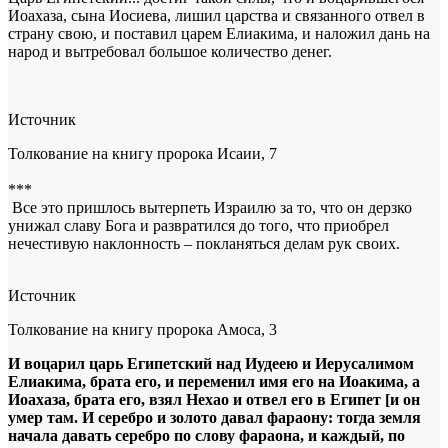
Иоахаза, сына Иосиева, лишил царства и связанного отвел в
страну свою, и поставил царем Елиакима, и наложил дань на
народ и вытребовал большое количество денег.
Источник
Толкование на книгу пророка Исаии, 7
***
Все это пришлось вытерпеть Израилю за то, что он дерзко
унижал славу Бога и развратился до того, что приобрел
нечестивую наклонность – покланяться делам рук своих.
Источник
Толкование на книгу пророка Амоса, 3
И воцарил царь Египетский над Иудеею и Иерусалимом
Елиакима, брата его, и переменил имя его на Иоакима, а
Иоахаза, брата его, взял Нехао и отвел его в Египет [и он
умер там. И серебро и золото давал фараону: тогда земля
начала давать серебро по слову фараона, и каждый, по