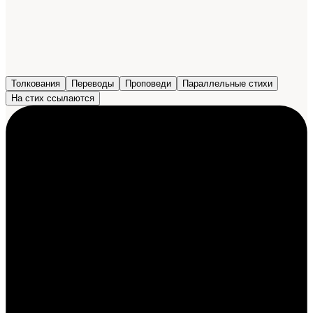
Толкования
Переводы
Проповеди
Параллельные стихи
На стих ссылаются