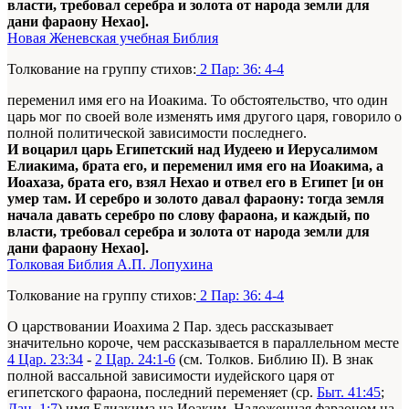
власти, требовал серебра и золота от народа земли для
дани фараону Нехао].
Новая Женевская учебная Библия
Толкование на группу стихов:
2 Пар: 36: 4-4
переменил имя его на Иоакима. То обстоятельство, что один
царь мог по своей воле изменять имя другого царя, говорило о
полной политической зависимости последнего.
И воцарил царь Египетский над Иудеею и Иерусалимом
Елиакима, брата его, и переменил имя его на Иоакима, а
Иоахаза, брата его, взял Нехао и отвел его в Египет [и он
умер там. И серебро и золото давал фараону: тогда земля
начала давать серебро по слову фараона, и каждый, по
власти, требовал серебра и золота от народа земли для
дани фараону Нехао].
Толковая Библия А.П. Лопухина
Толкование на группу стихов:
2 Пар: 36: 4-4
О царствовании Иоахима 2 Пар. здесь рассказывает
значительно короче, чем рассказывается в параллельном месте
4 Цар. 23:34
-
2 Цар. 24:1-6
(см. Толков. Библию II). В знак
полной вассальной зависимости иудейского царя от
египетского фараона, последний переменяет (ср.
Быт. 41:45
;
Дан. 1:7
) имя Елиакима на Иоаким. Наложенная фараоном на