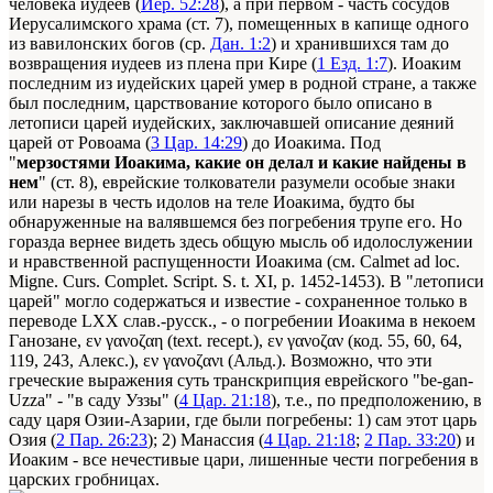
человека иудеев (
Иер. 52:28
), а при первом - часть сосудов
Иерусалимского храма (ст. 7), помещенных в капище одного
из вавилонских богов (ср.
Дан. 1:2
) и хранившихся там до
возвращения иудеев из плена при Кире (
1 Езд. 1:7
). Иоаким
последним из иудейских царей умер в родной стране, а также
был последним, царствование которого было описано в
летописи царей иудейских, заключавшей описание деяний
царей от Ровоама (
3 Цар. 14:29
) до Иоакима. Под
"
мерзостями Иоакима, какие он делал и какие найдены в
нем
" (ст. 8), еврейские толкователи разумели особые знаки
или нарезы в честь идолов на теле Иоакима, будто бы
обнаруженные на валявшемся без погребения трупе его. Но
горазда вернее видеть здесь общую мысль об идолослужении
и нравственной распущенности Иоакима (см. Calmet ad loc.
Migne. Curs. Complet. Script. S. t. XI, p. 1452-1453). В "летописи
царей" могло содержаться и известие - сохраненное только в
переводе LXX слав.-русск., - о погребении Иоакима в некоем
Ганозане, εν γανοζαη (text. recept.), εν γανοζαν (код. 55, 60, 64,
119, 243, Алекс.), εν γανοζανι (Альд.). Возможно, что эти
греческие выражения суть транскрипция еврейского "be-gan-
Uzza" - "в саду Уззы" (
4 Цар. 21:18
), т.е., по предположению, в
саду царя Озии-Азарии, где были погребены: 1) сам этот царь
Озия (
2 Пар. 26:23
); 2) Манассия (
4 Цар. 21:18
;
2 Пар. 33:20
) и
Иоаким - все нечестивые цари, лишенные чести погребения в
царских гробницах.