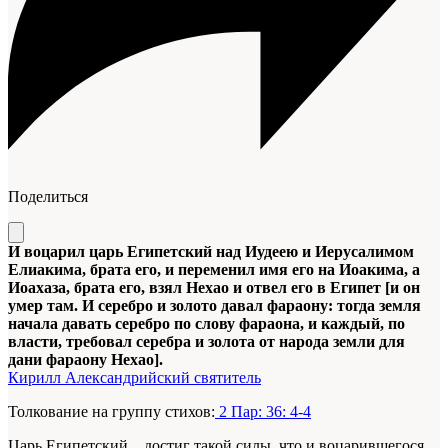
Поделиться
И воцарил царь Египетский над Иудеею и Иерусалимом
Елиакима, брата его, и переменил имя его на Иоакима, а
Иоахаза, брата его, взял Нехао и отвел его в Египет [и он
умер там. И серебро и золото давал фараону: тогда земля
начала давать серебро по слову фараона, и каждый, по
власти, требовал серебра и золота от народа земли для
дани фараону Нехао].
Кирилл Александрийский святитель
Толкование на группу стихов:
2 Пар: 36: 4-4
Царь Египетский... достиг такой силы, что и воцарившегося