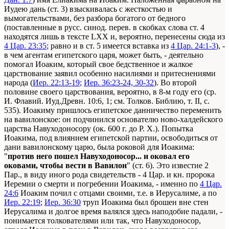
Иудею дань (ст. 3) взыскивалась с жесткостью и
вымогательствами, без разбора богатого от бедного
(поставленные в русс. синод. перев. в скобках слова ст. 4
находятся лишь в тексте LXX и, вероятно, перенесены сюда из
4 Цар. 23:35
; равно и в ст. 5 имеется вставка из
4 Цар. 24:1-3
), -
в чем агентам египетского царя, может быть, - деятельно
помогал Иоаким, который свое бедственное и жалкое
царствование заявил особенно насилиями и притеснениями
народа (
Иер. 22:13-19
;
Иер. 36:23-24, 30-32
). Во второй
половине своего царствования, вероятно, в 8-м году его (ср.
И. Флавий. Иуд.Древн. 10:6, 1; см. Толков. Библию, т. II, с.
535). Иоакиму пришлось египетское данничество переменить
на вавилонское: он подчинился основателю ново-халдейского
царства Навуходоносору (ок. 600 г. до Р. X.). Попытка
Иоакима, под влиянием египетской партии, освободиться от
дани вавилонскому царю, была роковой для Иоакима:
"
против него пошел Навуходоносор... и оковал его
оковами, чтобы вести в Вавилон
" (ст. 6). Это известие 2
Пар., в виду иного рода свидетельств - 4 Цар. и кн. пророка
Иеремии о смерти и погребении Иоакима, - именно по
4 Цар.
24:6
Иоаким почил с отцами своими, т.е. в Иерусалиме, а по
Иер. 22:19
;
Иер. 36:30
труп Иоакима был брошен вне стен
Иерусалима и долгое время валялся здесь наподобие падали, -
понимается толкователями или так, что Навуходоносор,