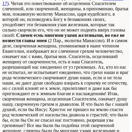
17
). Читая это повествование об исцелении Спасителем
сляченной, или скорченной, женщины, я припоминаю, братья
мои, покаянную молитву Манассии, царя иудейского, в
которой он, исповедуясь Богу в беззакониях своих,
уподобляет эти беззакония узам железным, которые так
сильно скорчили его, что он не может поднять вверх головы
своей:
Слячен есмь многими узами железными, во еже не
возвести главы моея
(2 Пар., молитва Манассии). И в самом
деле, скорченная женщина, упоминаемая в ныне чтенном
Евангелии, изображает все сляченное грехом человечество,
означает нас с вами, братья мои. Спаситель, исцеливший
женщину от скорченности, есть и наш Спаситель,
разрешающий нас ежедневно от уз греховных. Ах, кто из нас
не испытал, не испытывает ежедневно, что грехи наши и враг
рода человеческого скорчивают души наши, если и не тела
наши, не дают душе свободно взирать к горнему ее отечеству,
но с силой клонят ее к земле, прилепляют и даже как бы
пригвождают ее к земным благам и наслаждениям! Итак,
скорченная женщина, исцеленная Спасителем, означает душу
нашу, скорченную грехом и диаволом. И что было бы с нашей
душой, если бы Иисус Христос не пришел на землю спасти
род человеческий от насильства диавола и страстей; что было
бы, если бы Он не спасал нас постоянно, разрешая узы
греховные? Все мы были бы подобны этой скорченной
женщине, слячены были бы многими узами железными и,