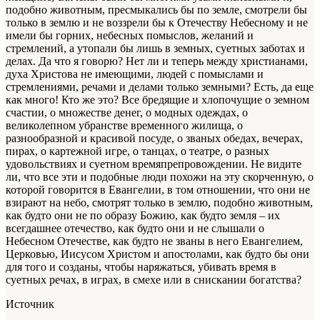
подобно животным, пресмыкались бы по земле, смотрели бы
только в землю и не воззрели бы к Отечеству Небесному и не
имели бы горних, небесных помыслов, желаний и
стремлений, а утопали бы лишь в земных, суетных заботах и
делах. Да что я говорю? Нет ли и теперь между христианами,
духа Христова не имеющими, людей с помыслами и
стремлениями, речами и делами только земными? Есть, да еще
как много! Кто же это? Все бредящие и хлопочущие о земном
счастии, о множестве денег, о модных одеждах, о
великолепном убранстве временного жилища, о
разнообразной и красивой посуде, о званых обедах, вечерах,
пирах, о картежной игре, о танцах, о театре, о разных
удовольствиях и суетном времяпрепровождении. Не видите
ли, что все эти и подобные люди похожи на эту скорченную, о
которой говорится в Евангелии, в том отношении, что они не
взирают на небо, смотрят только в землю, подобно животным,
как будто они не по образу Божию, как будто земля – их
всегдашнее отечество, как будто они и не слышали о
Небесном Отечестве, как будто не званы в него Евангелием,
Церковью, Иисусом Христом и апостолами, как будто бы они
для того и созданы, чтобы наряжаться, убивать время в
суетных речах, в играх, в смехе или в снискании богатства?
Источник