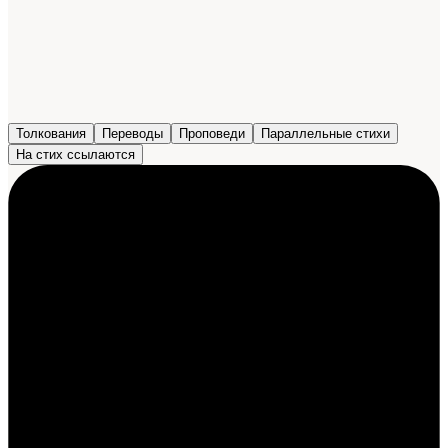
Толкования
Переводы
Проповеди
Параллельные стихи
На стих ссылаются