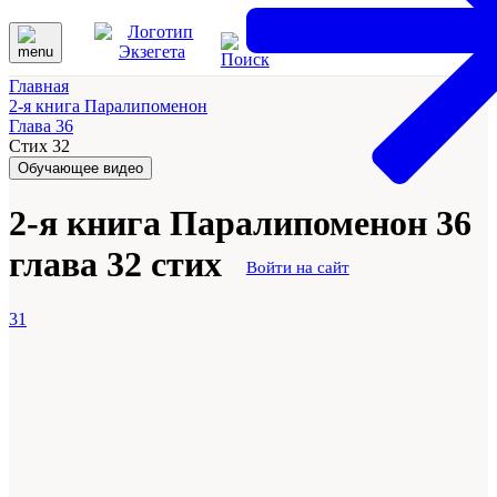
Главная
2-я книга Паралипоменон
Глава 36
Стих 32
Обучающее видео
2-я книга Паралипоменон 36
глава 32 стих
Войти на сайт
31