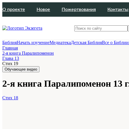
О проекте
Новое
Пожертвования
Контакты
Библия
Начать изучение
Медиатека
Детская Библия
Все о Библии
Главная
2-я книга Паралипоменон
Глава 13
Стих 19
Обучающее видео
2-я книга Паралипоменон 13 г
Стих 18