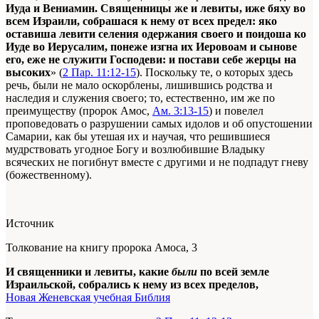
Иуда и Вениамин. Священницы же и левиты, иже бяху во
всем Израили, собрашася к нему от всех предел: яко
оставиша левити селения одержания своего и поидоша ко
Иуде во Иерусалим, понеже изгна их Иеровоам и сынове
его, еже не служити Господеви: и постави себе жерцы на
высоких
» (
2 Пар. 11:12-15
). Поскольку те, о которых здесь
речь, были не мало оскорблены, лишившись родства и
наследия и служения своего; то, естественно, им же по
преимуществу (пророк Амос,
Ам. 3:13-15
) и повелел
проповедовать о разрушении самых идолов и об опустошении
Самарии, как бы утешая их и научая, что решившиеся
мудрствовать угодное Богу и возлюбившие Владыку
всяческих не погибнут вместе с другими и не подпадут гневу
(божественному).
Источник
Толкование на книгу пророка Амоса, 3
И священники и левиты, какие
были
по всей земле
Израильской, собрались к нему из всех пределов,
Новая Женевская учебная Библия