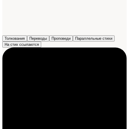
Толкования
Переводы
Проповеди
Параллельные стихи
На стих ссылаются