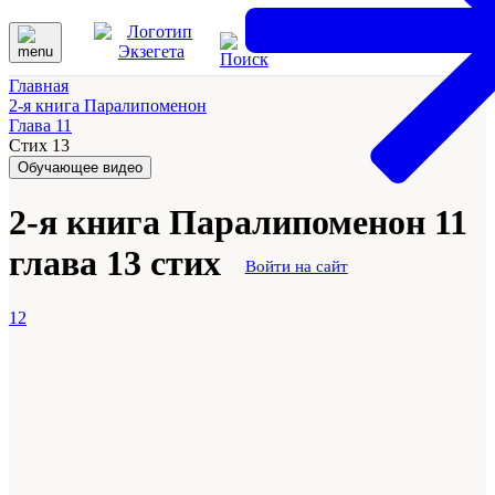
Главная
2-я книга Паралипоменон
Глава 11
Стих 13
Обучающее видео
2-я книга Паралипоменон 11
глава 13 стих
Войти на сайт
12