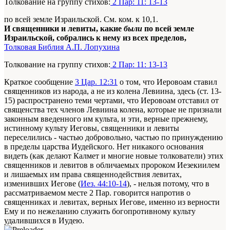
Толкование на группу стихов:
2 Пар: 11: 13-13
по всей земле Израильской. См. ком. к 10,1.
И священники и левиты, какие
были
по всей земле
Израильской, собрались к нему из всех пределов,
Толковая Библия А.П. Лопухина
Толкование на группу стихов:
2 Пар: 11: 13-13
Краткое сообщение
3 Цар. 12:31
о том, что Иеровоам ставил
священников из народа, а не из колена Левиина, здесь (ст. 13-
15) распространено теми чертами, что Иеровоам отставил от
священства тех членов Левиина колена, которые не признали
законным введенного им культа, и эти, верные прежнему,
истинному культу Иеговы, священники и левиты
переселились - частью добровольно, частью по принуждению
в пределы царства Иудейского. Нет никакого основания
видеть (как делают Калмет и многие новые толкователи) этих
священников и левитов в обличаемых пророком Иезекиилем
и лишаемых им права священнодействия левитах,
изменивших Иегове (
Иез. 44:10-14
), - нельзя потому, что в
рассматриваемом месте 2 Пар. говорится напротив о
священниках и левитах, верных Иегове, именно из верности
Ему и по нежеланию служить богопротивному культу
удалившихся в Иудею.