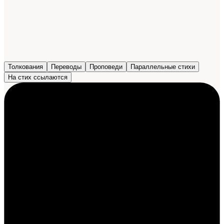
Толкования
Переводы
Проповеди
Параллельные стихи
На стих ссылаются