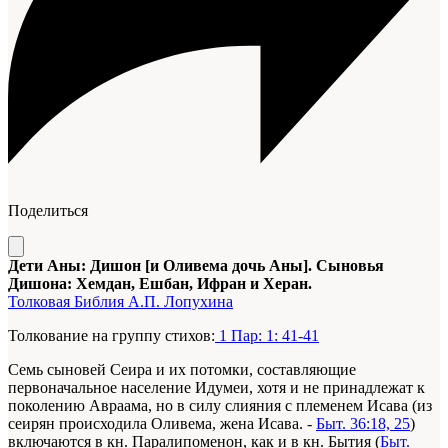
Поделиться
Дети Аны: Дишон [и Оливема дочь Аны]. Сыновья
Дишона: Хемдан, Ешбан, Ифран и Херан.
Толковая Библия А.П. Лопухина
Толкование на группу стихов:
1 Пар: 1: 41-41
Семь сыновей Сеира и их потомки, составляющие
первоначальное население Идумеи, хотя и не принадлежат к
поколению Авраама, но в силу слияния с племенем Исава (из
сеирян происходила Оливема, жена Исава. -
Быт. 36:18, 25
)
включаются в кн. Паралипоменон, как и в кн. Бытия (
Быт.