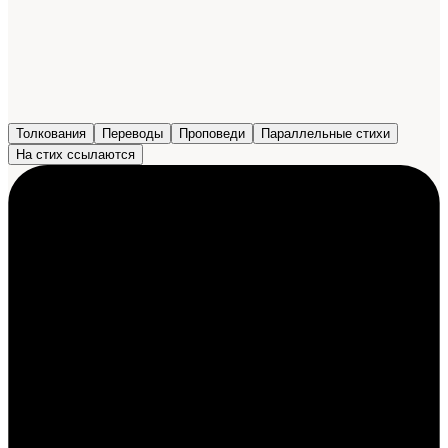
Толкования
Переводы
Проповеди
Параллельные стихи
На стих ссылаются