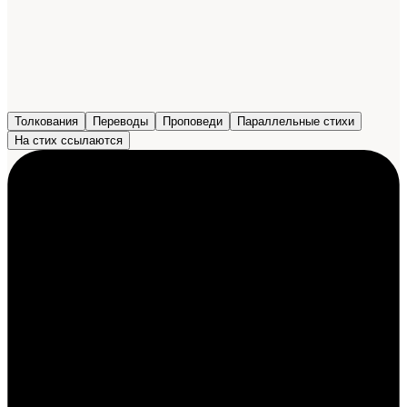
Толкования
Переводы
Проповеди
Параллельные стихи
На стих ссылаются