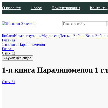
О проекте
Новое
Пожертвования
Контакты
Библия
Начать изучение
Медиатека
Детская Библия
Все о Библии
Главная
1-я книга Паралипоменон
Глава 1
Стих 32
Обучающее видео
1-я книга Паралипоменон 1 гл
Стих 31