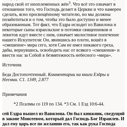
3
народ свой от иноплеменных жён
. Что всё это означает в
отношении того, что Господь делает в Церкви и что намерен
сделать, ясно просвещённому читателю, но мы должны
позаботиться и о том, чтобы это было доступно и менее
образованным. Тот факт, что Ездра исходит из Вавилона и
некоторые сыны израильские и потомки священников и
левитов идут вместе с ним, означает милостивое попечение
нашего Искупителя: Он, явившись во плоти, вошёл в
«смешение» мира сего, хотя Сам не имел никакого греха,
дабы, вернувшись, освободить нас от всякого «смешения» и
ввести нас за Собой в безмятежность небесного «мира».
Источник
Беда Достопочтенный.
Комментарии на книги Ездры и
Неемии. С1. 1349, 2.877
Примечания
*2 Псалмы со 119 по 134. *3 См. 1 Езд 10:6-44.
сей Ездра вышел из Вавилона. Он был книжник, сведущий
в законе Моисеевом, который дал Господь Бог Израилев. И
дал ему царь все по желанию его, так как рука Господа