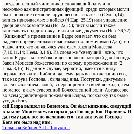
государственный чиновник, исполнявший одну или
несколько административных функций, среди которых могли
быть ношение символизирующего власть жезла (Суд. 5,14),
запись призываемых в войско (4 Цар. 25,19) или управление
дворцовым хозяйством (Ис. 22,15); писцы могли также
записывать под диктовку те или иные документы (Иер. 36,32).
"Книжник" в применении к Ездре означает, что он был
наделен определенными властными полномочиями (7,25), но
также и то, что он являлся учителем закона Моисеева
(7,10.11.14; Неем. 8,1-9). Из слова же "сведущий" ясно, что
закон Ездра знал глубоко и досконально. который дал Господь.
Закон Моисеев божественен по своему происхождению (2
Тим. 3,16). В данном случае, вероятно, имеются в виду
первые пять книг Библии. дал ему царь все по желанию его,
так как рука Господа... была над ним. Поступки, диктуемые
волеизъявлением людей, в первопричине своей восходят, тем
не менее, к акту суверенной Божественной воли: Артаксеркс
во всем удовлетворил пожелания Ездры, поскольку так было
угодно Богу.
сей Ездра вышел из Вавилона. Он был книжник, сведущий
в законе Моисеевом, который дал Господь Бог Израилев. И
дал ему царь все по желанию его, так как рука Господа
Бога его
была
над ним.
Толковая Библия А.П. Лопухина