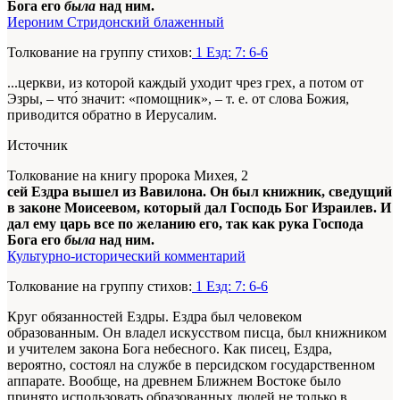
Бога его
была
над ним.
Иероним Стридонский блаженный
Толкование на группу стихов:
1 Езд: 7: 6-6
...церкви, из которой каждый уходит чрез грех, а потом от
Эзры, – что́ значит: «помощник», – т. е. от слова Божия,
приводится обратно в Иерусалим.
Источник
Толкование на книгу пророка Михея, 2
сей Ездра вышел из Вавилона. Он был книжник, сведущий
в законе Моисеевом, который дал Господь Бог Израилев. И
дал ему царь все по желанию его, так как рука Господа
Бога его
была
над ним.
Культурно-исторический комментарий
Толкование на группу стихов:
1 Езд: 7: 6-6
Круг обязанностей Ездры. Ездра был человеком
образованным. Он владел искусством писца, был книжником
и учителем закона Бога небесного. Как писец, Ездра,
вероятно, состоял на службе в персидском государственном
аппарате. Вообще, на древнем Ближнем Востоке было
принято использовать образованных людей не только в