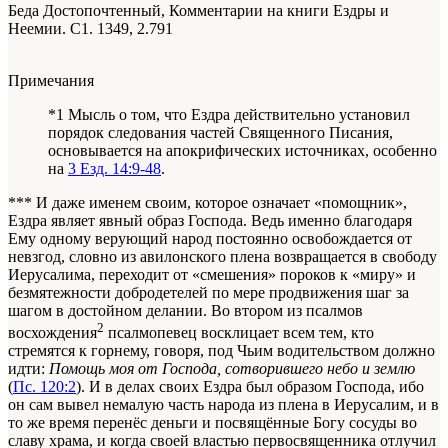
Беда Достопочтенный, Комментарии на книги Ездры и
Неемии. С1. 1349, 2.791
Примечания
*1 Мысль о том, что Ездра действительно установил
порядок следования частей Священного Писания,
основывается на апокрифических источниках, особенно
на
3 Езд. 14:9-48
.
*** И даже именем своим, которое означает «помощник»,
Ездра являет явный образ Господа. Ведь именно благодаря
Ему одному верующий народ постоянно освобождается от
невзгод, словно из авилонского плена
возвращается
в свободу
Иерусалима, переходит от «смешения» пороков к «миру» и
безмятежности добродетелей по мере продвижения шаг за
шагом в достойном делании. Во втором из псалмов
2
восхождения
псалмопевец восклицает всем тем, кто
стремятся к горнему, говоря, под Чьим водительством должно
идти:
Помощь моя от Господа, сотворившего небо и землю
(
Пс. 120:2
). И в делах своих Ездра был образом Господа, ибо
он сам вывел немалую часть народа из плена в Иерусалим, и в
то же время перенёс деньги и посвящённые Богу сосуды во
славу храма, и когда своей властью первосвященника отлучил