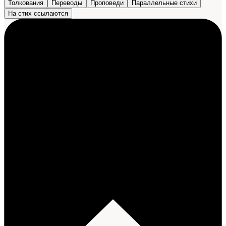
Толкования
Переводы
Проповеди
Параллельные стихи
На стих ссылаются