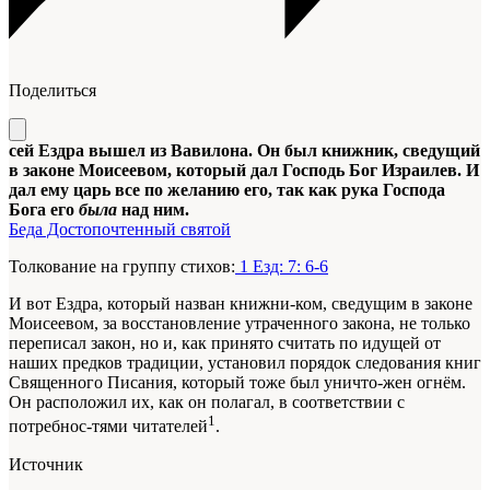
Поделиться
сей Ездра вышел из Вавилона. Он был книжник, сведущий
в законе Моисеевом, который дал Господь Бог Израилев. И
дал ему царь все по желанию его, так как рука Господа
Бога его
была
над ним.
Беда Достопочтенный святой
Толкование на группу стихов:
1 Езд: 7: 6-6
И вот Ездра, который назван книжни-ком, сведущим в законе
Моисеевом, за восстановление утраченного закона, не только
переписал закон, но и, как принято считать по идущей от
наших предков традиции, установил порядок следования
книг
Священного Писания, который тоже был уничто-жен огнём.
Он расположил их, как он полагал, в соответствии с
1
потребнос-тями читателей
.
Источник