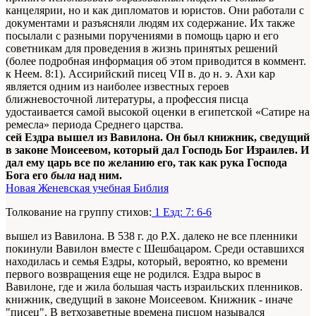
канцелярии, но и как дипломатов и юристов. Они работали с
документами и разъясняли людям их содержание. Их также
посылали с разными поручениями в помощь царю и его
советникам для проведения в жизнь принятых решений
(более подробная информация об этом приводится в коммент.
к Неем. 8:1). Ассирийский писец VII в. до н. э. Ахи кар
является одним из наиболее известных героев
ближневосточной литературы, а профессия писца
удостаивается самой высокой оценки в египетской «Сатире на
ремесла» периода Среднего царства.
сей Ездра вышел из Вавилона. Он был книжник, сведущий
в законе Моисеевом, который дал Господь Бог Израилев. И
дал ему царь все по желанию его, так как рука Господа
Бога его
была
над ним.
Новая Женевская учебная Библия
Толкование на группу стихов:
1 Езд: 7: 6-6
вышел из Вавилона. В 538 г. до Р.Х. далеко не все пленники
покинули Вавилон вместе с Шешбацаром. Среди оставшихся
находилась и семья Ездры, который, вероятно, ко времени
первого возвращения еще не родился. Ездра вырос в
Вавилоне, где и жила большая часть израильских пленников.
книжник, сведущий в законе Моисеевом. Книжник - иначе
"писец". В ветхозаветные времена писцом назывался