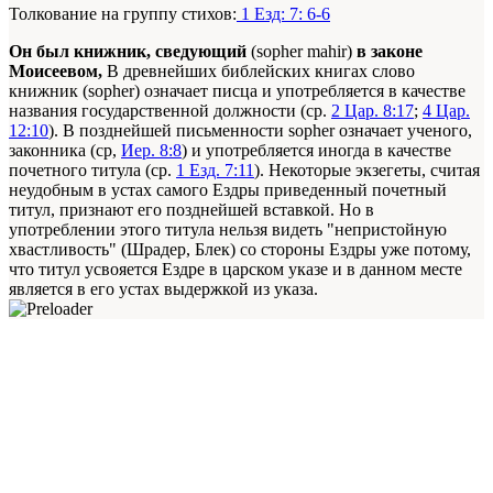
Толкование на группу стихов:
1 Езд: 7: 6-6
Он был книжник, сведующий
(sopher mahir)
в законе
Моисеевом,
В древнейших библейских книгах слово
книжник (sopher) означает писца и употребляется в качестве
названия государственной должности (ср.
2 Цар. 8:17
;
4 Цар.
12:10
). В позднейшей письменности sopher означает ученого,
законника (ср,
Иер. 8:8
) и употребляется иногда в качестве
почетного титула (ср.
1 Езд. 7:11
). Некоторые экзегеты, считая
неудобным в устах самого Ездры приведенный почетный
титул, признают его позднейшей вставкой. Но в
употреблении этого титула нельзя видеть "непристойную
хвастливость" (Шрадер, Блек) со стороны Ездры уже потому,
что титул усвояется Ездре в царском указе и в данном месте
является в его устах выдержкой из указа.