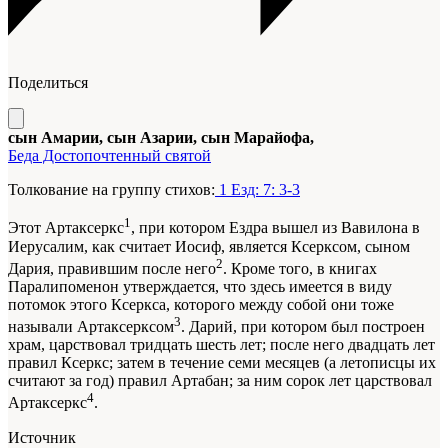
Поделиться
сын Амарии, сын Азарии, сын Марайофа,
Беда Достопочтенный святой
Толкование на группу стихов:
1 Езд: 7: 3-3
1
Этот Артаксеркс
, при котором Ездра вышел из Вавилона в
Иерусалим, как считает Иосиф, является Ксерксом, сыном
2
Дария, правившим после него
. Кроме того, в книгах
Паралипоменон утверждается, что здесь имеется в виду
потомок этого Ксеркса, которого между собой они тоже
3
называли Артаксерксом
. Дарий, при котором был построен
храм, царствовал тридцать шесть лет; после него двадцать лет
правил Ксеркс; затем в течение семи месяцев (а летописцы их
считают за год) правил Артабан; за ним сорок лет царствовал
4
Артаксеркс
.
Источник