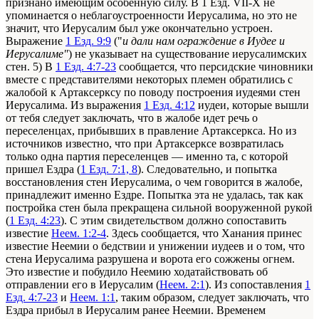
признано имеющим особенную силу. В 1 Езд. VII-Х не
упоминается о неблагоустроенности Иерусалима, но это не
значит, что Иерусалим был уже окончательно устроен.
Выражение
1 Езд. 9:9
("
и дали нам ограждение в Иудее и
Иерусалиме"
) не yказывает на существование иерусалимских
стен. 5) B
1 Езд. 4:7-23
сообщается, что персидские чиновники
вместе с представителями некоторых племен обратились с
жалобой к Артаксерксу по поводу построения иудеями стен
Иерусалима. Из выражения
1 Езд. 4:12
иудеи, которые вышли
от тебя следует заключать, что в жалобе идет речь о
переселенцах, прибывших в правление Артаксеркса. Но из
источников известно, что при Артаксерксе возвратилась
только одна партия переселенцев — именно та, с которой
пришел Ездра (
1 Езд. 7:1, 8
). Следовательно, и попытка
восстановления стен Иерусалима, о чем говорится в жалобе,
принадлежит именно Ездре. Попытка эта не удалась, так как
постройка стен была прекращена сильной вооруженной рукой
(
1 Езд. 4:23
). С этим свидетельством должно сопоставить
известие
Неем. 1:2-4
. Здесь сообщается, что Ханания принес
известие Неемии о бедствии и унижении иудеев и о том, что
стена Иерусалима разрушена и ворота его сожжены огнем.
Это известие и побудило Неемию ходатайствовать об
отправлении его в Иерусалим (
Неем. 2:1
). Из сопоставления
1
Езд. 4:7-23
и
Неем. 1:1
, таким образом, следует заключать, что
Ездра прибыл в Иерусалим ранее Неемии. Временем