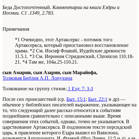
Беда Достопочтенный.
Комментарии на книги Ездры и
Неемии. С1 .1349, 2.783.
Примечания
*1 Очевидно, этот Артаксеркс - потомок того
Артаксеркса, который приостановил восстановление
храма. *2 См. Иосиф Флавий, Иудейские древности
11.5.1. *3 См. Иероним Стридонский, Chronicon 110.18-
21. *4 Там же, 104а.25-110.21.
сын Амарии, сын Азарии, сын Марайофа,
Толковая Библия А.П. Лопухина
Толкование на группу стихов:
1 Езд: 7: 3-3
После сих происшествий (ср.
Быт. 15:1
;
Быт. 22:1
и др) —
обычное у библейских писателей выражение, указывающее на
то, что следующий далее рассказ относится к событиям
позднейшим сравнительно с описанными выше. Время
совершения этих событий, однако, точно не указывается. В
царствование Артаксеркса. В подлинном тексте персидский
царь, в правление которого Ездра вышел из Вавилона,
называется Артахшашта. И. Флавий (Иуд.Древн. 11:5 и д), а за