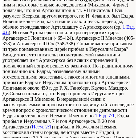
ним и некоторые старые исследователи (Михаелис, Фриче)
полагали, что под Артахшаштой в гл. VII писатель 1 Езд.
разумеет Ксеркса, другом которого, по И. Флавию, был Ездра,
Новейшие экзегеты, как и наши слав. и русск. переводы,
обычно отождеавляют Артахшашту с Артаксерксом (ср.
1 Езд.
4:6
). Но имя Артаксеркса носили три персидских царя:
Артаксеркс I Лонгиман (465-424), Артаксеркс II Мнемон (405-
358) и Артаксеркс III Ox (358-338). Спрашивается: при каком
из трех поименованных царей прибыл в Иерусалим Ездра?
Ввиду того, что писатель рассматриваемой нами книги
употребляет имя Артаксеркса без всяких определений,
поставленный вопрос решается различно. По традиционному
пониманию кн. Ездры, разделяемому нашими
отечественными экзегетами, а также и многими западными,
прибытие Ездры в Иерусалим произошло при Артаксерксе I
Лонгимане около 459 г. до Р. X. Ганеберг, Каулен, Масцеро,
Де-Сольси полагают, что Ездра пришел в Иерусалим при
Артаксерксе II Мнемоне. В неразрывной связи с
рассматриваемым вопросом стоит и выдвинутый в последнее
время вопрос о хронологическом отношении деятельности
Ездры к деятельности Неемии. Именно: по
1 Езд. 7:1
, Ездра
прибыл в Иерусалим в 7-й год Артаксеркса. В 20 год
Артаксеркса (
Неем. 2:1
) прибыл в Иерусалим Неемия,
восстановил стены города, действуя вместе с Ездрой, и
возвратился в 32-й год того же Артаксеркса в Сузы. Немного