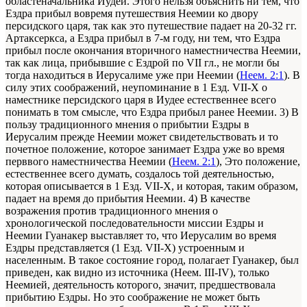
областеначальника Иудеи. Этого нельзя объяснить ни тем, что
Ездра прибыл вовремя путешествия Неемии ко двору
персидского царя, так как это путешествие падает на 20-32 гг.
Артаксеркса, а Ездра прибыл в 7-м году, ни тем, что Ездра
прибыл после окончания вторичного наместничества Неемии,
так как лица, прибывшие с Ездрой по VII гл., не могли бы
тогда находиться в Иерусалиме уже при Неемии (
Неем. 2:1
). В
силу этих соображений, неупоминание в 1 Езд. VII-X о
наместнике персидского царя в Иудее естественнее всего
понимать в том смысле, что Ездра прибыл ранее Неемии. 3) В
пользу традиционного мнения о прибытии Ездры в
Иерусалим прежде Неемии может свидетельствовать и то
почетное положение, которое занимает Ездра уже во время
перввого наместничества Неемии (
Неем. 2:1
), Это положение,
естественнее всего думать, создалось той деятельностью,
которая описывается в 1 Езд. VII-X, и которая, таким образом,
падает на время до прибытия Неемии. 4) В качестве
возражения против традиционного мнения о
хронологической последовательности миссии Ездры и
Неемии Гуанакер выставляет то, что Иерусалим во время
Ездры представляется (1 Езд. VII-X) устроенным и
населенным. В такое состояние город, полагает Гуанакер, был
приведен, как видно из источника (Неем. III-IV), только
Неемией, деятельность которого, значит, предшествовала
прибытию Ездры. Но это соображение не может быть