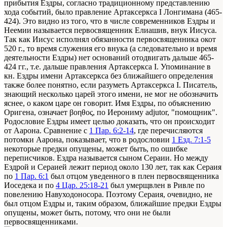
прибытия Ездры, согласно традиционному представлению
хода событий, было правление Артаксеркса I Лонгимана (465-
424). Это видно из того, что в числе современников Ездры и
Неемии называется первосвященник Елиашив, внук Иисуса.
Так как Иисус исполнял обязанности первосвященника окот
520 г., то время служения его внука (а следовательно и время
деятельности Ездры) нет оснований отодвигать дальше 465-
424 гг., т.е. дальше правления Артаксеркса I. Упоминание в
кн. Ездры имени Артаксеркса без ближайшего определения
также более понятно, если разуметь Артаксеркса I. Писатель,
знающий несколько царей этого имени, не мог не обозначить
яснее, о каком царе он говорит. Имя Ездры, по объяснению
Оригена, означает βοηθος, по Иерониму adjutor, "помощник".
Родословие Ездры имеет целью доказать, что он происходит
от Аарона. Сравнение с
1 Пар. 6:2-14
, где перечисляются
потомки Аарона, показывает, что в родословии
1 Езд. 7:1-5
некоторые предки опущены, может быть, по ошибке
переписчиков. Ездра называется сыном Сераии. Но между
Ездрой и Сераией лежит период около 130 лет, так как Сераия
по
1 Пар. 6:1
был отцом уведенного в плен первосвященника
Иоседека и по
4 Цар. 25:18-21
был умерщвлен в Ривле по
повелению Навуходоносора. Поэтому Сераия, очевидно, не
был отцом Ездры и, таким образом, ближайшие предки Ездры
опущены, может быть, потому, что они не были
первосвященниками.