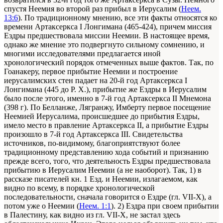
спустя Неемия во второй раз прибыл в Иерусалим (
Неем.
13:6
). По традиционному мнению, все эти факты относятся ко
времени Артаксеркса I Лонгимана (465-424), причем миссия
Ездры предшествовала миссии Неемии. В настоящее время,
однако же мнение это подвергнуто сильному сомнению, и
многими исследователями предлагается иной
хронологический порядок отмеченных выше фактов. Так, по
Гоанакеру, первое прибытие Неемии и построение
иерусалимских стен падает на 20-й год Артаксеркса I
Лонгимана (445 до Р. X.), прибытие же Ездры в Иерусалим
было после этого, именно в 7-й год Артаксеркса II Мнемона
(398 г). По Белланже, Лягранжу, Имберту первое посещение
Неемией Иерусалима, происшедшее до прибытия Ездры,
имело место в правление Артаксеркса ІІ, а прибытие Ездры
произошло в 7-й год Артаксеркса ІІІ. Свидетельства
источников, по-видимому, благоприятствуют более
традиционному представлению хода событий и признанию
прежде всего, того, что деятельность Ездры предшествовала
прибытию в Иерусалим Неемии (а не наоборот). Так, 1) в
рассказе писателей кн. 1 Езд. и Неемии, излагаемом, как
видно по всему, в порядке хронологической
последовательности, сначала говорится о Ездре (гл. VII-X), а
потом уже о Неемии (
Неем. 1:1
). 2) Ездра при своем прибытии
в Палестину, как видно из гл. VІІ-Х, не застал здесь