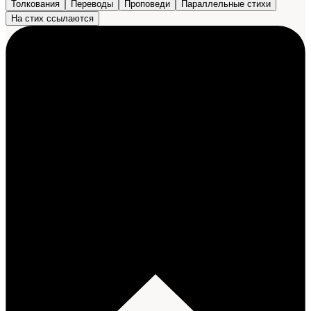
Толкования
Переводы
Проповеди
Параллельные стихи
На стих ссылаются