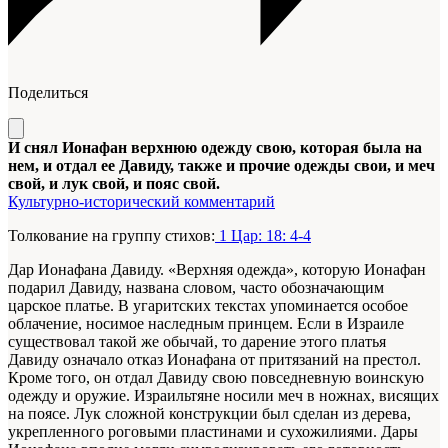
Поделиться
И снял Ионафан верхнюю одежду свою, которая была на
нем, и отдал ее Давиду, также и прочие одежды свои, и меч
свой, и лук свой, и пояс свой.
Культурно-исторический комментарий
Толкование на группу стихов:
1 Цар: 18: 4-4
Дар Ионафана Давиду. «Верхняя одежда», которую Ионафан
подарил Давиду, названа словом, часто обозначающим
царское платье. В угаритских текстах упоминается особое
облачение, носимое наследным принцем. Если в Израиле
существовал такой же обычай, то дарение этого платья
Давиду означало отказ Ионафана от притязаний на престол.
Кроме того, он отдал Давиду свою повседневную воинскую
одежду и оружие. Израильтяне носили меч в ножнах, висящих
на поясе. Лук сложной конструкции был сделан из дерева,
укрепленного роговыми пластинами и сухожилиями. Дары