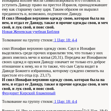
Ионафана вполне могли символизировать его готовность
уступить Давиду право на престол Израиля, принадлежавшее
ему как старшему сыну царя. Таким образом он выразил
преданность и, возможно, подчинение Давиду.
И снял Ионафан верхнюю одежду свою, которая была на
нем, и отдал ее Давиду, также и прочие одежды свои, и меч
свой, и лук свой, и пояс свой.
Новая Женевская учебная Библия
Толкование на группу стихов:
1 Цар: 18: 4-4
снял Ионафан верхнюю одежду свою. Саул и Ионафан
выделялись среди прочих израильтян тем, что только у них
двоих имелись мечи и копья (20,31). Передача же Ионафаном
своих одежд и оружия Давиду означает не только его доброе
отношение к нему, но и то также, что сын Саула видит в
Давиде Божиего избранника, которому суждено сменить на
престоле его отца (ср. 23,17).
И снял Ионафан верхнюю одежду свою, которая была на
нем, и отдал ее Давиду, также и прочие одежды свои, и меч
свой, и лук свой, и пояс свой.
Феодорит Кирский блаженный
Толкование на группу стихов:
1 Цар: 18: 4-4
1