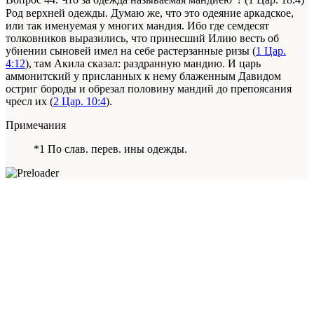
Вопрос 44. Что за одежда называемая мандиею
? (1 Цар. 18:4)
Род верхней одежды. Думаю же, что это одеяние аркадское,
или так именуемая у многих мандия. Ибо где семдесят
толковников выразились, что принесший Илию весть об
убиении сыновей имел на себе растерзанные ризы (
1 Цар.
4:12
), там Акила сказал: раздранную мандию. И царь
аммонитский у присланных к нему блаженным Давидом
остриг бороды и обрезал половину мандий до препоясания
чресл их (
2 Цар. 10:4
).
Примечания
*1 По слав. перев. ины одежды.