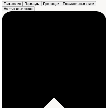
Толкования
Переводы
Проповеди
Параллельные стихи
На стих ссылаются