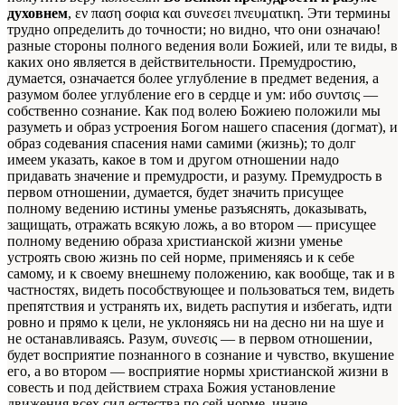
духовнем
, εν παση σοφια και συνεσει πνευματικη. Эти термины
трудно определить до точности; но видно, что они означаю!
разные стороны полного ведения воли Божией, или те виды, в
каких оно является в действительности. Премудростию,
думается, означается более углубление в предмет ведения, а
разумом более углубление его в сердце и ум: ибо συντσις —
собственно сознание. Как под волею Божиею положили мы
разуметь и образ устроения Богом нашего спасения (догмат), и
образ содевания спасения нами самими (жизнь); то долг
имеем указать, какое в том и другом отношении надо
придавать значение и премудрости, и разуму. Премудрость в
первом отношении, думается, будет значить присущее
полному ведению истины уменье разъяснять, доказывать,
защищать, отражать всякую ложь, а во втором — присущее
полному ведению образа христианской жизни уменье
устроять свою жизнь по сей норме, применяясь и к себе
самому, и к своему внешнему положению, как вообще, так и в
частностях, видеть пособствующее и пользоваться тем, видеть
препятствия и устранять их, видеть распутия и избегать, идти
ровно и прямо к цели, не уклоняясь ни на десно ни на шуе и
не останавливаясь. Разум, συνεσις — в первом отношении,
будет восприятие познанного в сознание и чувство, вкушение
его, а во втором — восприятие нормы христианской жизни в
совесть и под действием страха Божия установление
движения всех сил естества по сей норме, иначе,