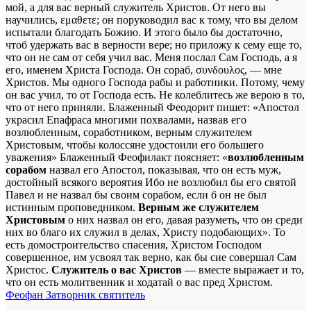
мой, а для вас верный служитель Христов. От него вы
научились, εμαθετε; он поруководил вас к тому, что вы делом
испытали благодать Божию. И этого было бы достаточно,
чтоб удержать вас в верности вере; но приложу к сему еще то,
что он не сам от себя учил вас. Меня послал Сам Господь, а я
его, именем Христа Господа. Он сораб, συνδουλος, — мне
Христов. Мы одного Господа рабы и работники. Потому, чему
он вас учил, то от Господа есть. Не колеблитесь же верою в то,
что от него приняли. Блаженный Феодорит пишет: «Апостол
украсил Епафраса многими похвалами, назвав его
возлюбленным, соработником, верным служителем
Христовым, чтобы колоссяне удостоили его большего
уважения» Блаженный Феофилакт поясняет: «
возлюбленным
сорабом
назвал его Апостол, показывая, что он есть муж,
достойный всякого вероятия Ибо не возлюбил бы его святой
Павел и не назвал бы своим сорабом, если б он не был
истинным проповедником.
Верным же служителем
Христовым
о них назвал он его, давая разуметь, что он среди
них во благо их служил в делах, Христу подобающих». То
есть домостроительство спасения, Христом Господом
совершенное, им усвоял так верно, как бы сие совершал Сам
Христос.
Служитель о вас Христов
— вместе выражает и то,
что он есть молитвенник и ходатай о вас пред Христом.
Феофан Затворник святитель