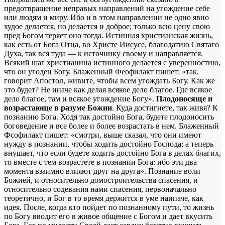
предотвращение неправых направлений на угождение себе
или людям и миру. Ибо и в этом направлении не одно явно
худое делается, но делается и доброе; только всю цену свою
пред Богом теряет оно тогда. Истинная христианская жизнь,
как есть от Бога Отца, во Христе Иисусе, благодатию Святаго
Духа, так вся туда — к источнику своему и направляется.
Всякий шаг христианина истинного делается с уверенностию,
что он угоден Богу. Блаженный Феофилакт пишет: «так,
говорит Апостол, живите, чтобы всем угождать Богу. Как же
это будет? Не иначе как делая всякое дело благое. Где всякое
дело благое, там и всякое угождение Богу».
Плодоносяще и
возрастающе в разуме Божии
. Куда достигнете, так живя? К
познанию Бога. Ходя так достойно Бога, будете плодоносить
боговедение и все более и более возрастать в нем. Блаженный
Фсофилакт пишет: «смотри, выше сказал, что они имеют
нужду в познании, чтобы ходить достойно Господа; а теперь
внушает, что если будете ходить достойно Бога в делах благих,
то вместе с тем возрастете в познании Бога: ибо эти два
момента взаимно влияют друг на друга». Познание воли
Божией, и относительно домостроительства спасения, и
относительно содевания нами спасения, первоначально
теоретично, и Бог в то время держится в уме наипаче, как
идея. После, когда кто пойдет по познанному пути, то жизнь
по Богу вводит его в живое общение с Богом и дает вкусить