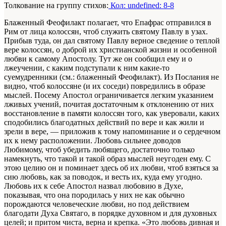
Толкование на группу стихов:
Кол: undefined: 8-8
Блаженный Феофилакт полагает, что Епафрас отправился в
Рим от лица колоссян, чтоб служить святому Павлу в узах.
Прибыв туда, он дал святому Павлу верное сведение о теплой
вере колоссян, о доброй их христианской жизни и особенной
любви к самому Апостолу. Тут же он сообщил ему и о
лжеучении, с каким подступали к ним какие-то
суемудренники (см.: блаженный Феофилакт). Из Послания не
видно, чтоб колоссяне (и их соседи) повредились в образе
мыслей. Посему Апостол ограничивается легким указанием
лживых учений, почитая достаточным к отклонению от них
восстановление в памяти колоссян того, как уверовали, каких
сподобились благодатных действий по вере и как жили и
зрели в вере, — приложив к тому напоминание и о сердечном
их к нему расположении. Любовь сильнее доводов
Любимому, чтоб убедить любящего, достаточно только
намекнуть, что такой и такой образ мыслей неугоден ему. С
этою целию он и поминает здесь об их любви, чтоб взяться за
сию любовь, как за поводок, и весть их, куда ему угодно.
Любовь их к себе Апостол назвал любовию в Духе,
показывая, что она породилась у них не как обычно
порождаются человеческие любви, но под действием
благодати Духа Святаго, в порядке духовном и для духовных
целей; и притом чиста, верна и крепка. «Это любовь дивная и