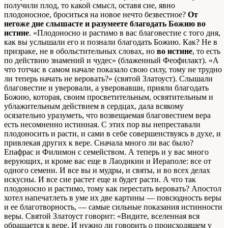
получили плод, то какой смысл, оставя сие, явно
плодоносное, броситься на новое нечто безвестное?
От
негоже дне слышасте и разумеете благодать Божию во
истине
. «Плодоносно и растимо в вас благовестие с того дня,
как вы услышали его и познали благодать Божию. Как? Не в
призраке, не в обольстительных словах, но
во истине
, то есть
по действию знамений и чудес» (блаженный Феофилакт). «А
что тотчас в самом начале показало свою силу, тому не трудно
ли теперь начать не веровать?» (святой Златоуст). Слышали
благовестие и уверовали, а уверовавши, прияли благодать
Божию, которая, своим просветительным, освятительным и
ублажительным действием в сердцах, дала всякому
осязательно уразуметь, что возвещаемая благовестием вера
есть несомненно истинная. С этих пор вы непреставали
плодоносить и расти, и сами в себе совершенствуясь в духе, и
привлекая других к вере. Сначала много ли вас было?
Епафрас и Филимон с семейством. А теперь и у вас много
верующих, и кроме вас еще в Лаодикии и Иераполе: все от
одного семени. И все вы и мудры, и святы, и во всех делах
искусны. И все сие растет еще и будет расти. А что так
плодоносно и растимо, тому как перестать веровать? Апостол
хотел напечатлеть в уме их две картины — повсюдность веры
и ее благотворность, — самые сильные показания истинности
веры. Святой Златоуст говорит: «Видите, вселенная вся
обращается к вере. И нужно ли говорить о происходящем у