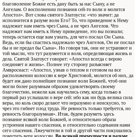
благоволение Божие есть дану быть за нас Сыну, а не
Ангелам. О восполнении познания сей-то воли и молится
Апостол». Вот слова святого Златоуста: «что значит: да
исполнитеся в разуме воли Его? То, что приведение к Нему
надлежит нам иметь чрез Сына, а не чрез Ангелов. Что
надлежит нам иметь к Нему приведение, это вы познали;
теперь остается еще вам узнать, для чего послал Он Сына.
Ведь, если бы спастись надлежало чрез Ангелов, Он не послал
бы и не предал бы Сына». Но говоря так, они не устраняют и
той мысли, что тут разумеется и воля, определяющая жизнь и
дела. Святой Златоуст говорит: «Апостол всегда с верою
соединяет и жизнь». Полнее эту сторону разъясняет
Амвросиаст: «Апостол, узнав о теплом и готовом на все
расположении колоссян к вере Христовой, молится об них, да
будет им дано полнейшее познание воли Божией, чтоб они
могли более разумным образом удовлетворять своему
благочестию, нежели как научились сему, когда только в
первый раз услышали о вере сей: ибо как ни будь велика сила
веры, но коль скоро делают что неразумно и неискусно, то
чрез это гибнет плод труда. Не ревность только требуется, но
ревность благоразумная». Итак, будем разуметь здесь
познание всякой воли Божией, и относительно образа
устроения нашего спасения, и относительно содевания нами
сего спасения. Лжеучители в той и другой части покушались
помутить веру колоссян.
Во всякой премудрости и разуме