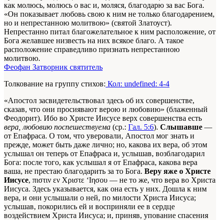
как молюсь, молюсь о вас и, моляся, благодарю за вас Бога.
«Он показывает любовь свою к ним не только благодарением,
но и непрестанною молитвою» (святой Златоуст).
Непрестанно питал благожелательное к ним расположение, от
Бога желавшее низвесть на них всякое благо. А такое
расположение справедливо признать непрестанною
молитвою.
Феофан Затворник святитель
Толкование на группу стихов:
Кол: undefined: 4-4
«Апостол засвидетельствовал здесь об их совершенстве,
сказав, что они просиявают верою и любовию» (блаженный
Феодорит). Ибо во Христе Иисусе верх совершенства есть
вера, любовию поспешествуема
(ср.:
Гал. 5:6
).
Слышавше
—
от Епафраса. О том, что уверовали, Апостол мог знать и
прежде, может быть даже лично; но, какова их вера, об этом
услышал он теперь от Епафраса и, услышав, возблагодарил
Бога: после того, как услышал я от Епафраса, какова вера
ваша, не престаю благодарить за то Бога.
Веру яже о Христе
Иисусе
, πιστιν εν Χριστε ‘Ιησου — не то же, что вера во Христа
Иисуса. Здесь указывается, как она есть у них. Дошла к ним
вера, и они услышали о ней, по милости Христа Иисуса;
услышав, покорились ей и восприняли ее в сердце
воздействием Христа Иисуса; и, приняв, упование спасения