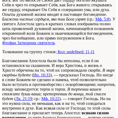
Бога. Бог по милости Своей дает сердцу богатно вкушать
Себя и чрез то открывает Себя, как Бога живого; открываясь
же сердцу, открывает Он Себя и созерцанию ума, или духа.
Опыты духовной жизни вводят в настоящее боговедение.
Блажени чистые сердцем, яко тии Бога узрят
(ср.:
Мф. 5:8
). У
святого Апостола здесь в кратких словах изображена полно
цепь проявлений духовной жизни, начинающейся познанием
откровенной воли Божиеи и оканчивающейся боговедением,
чрез богообщение, или прямо погружением в Бога.
Феофан Затворник святитель
Толкование на группу стихов:
Кол: undefined: 11-11
Благожелания Апостола были бы неполны, если б он
остановился на сказанном. И вера Христова, и жизнь о
Христе обречены на то, чтоб их сопровождали скорби.
В мире
скорбны будете
(
Ин. 16:33
), — предсказал Господь. Но нигде
в слове Божием не сделано и намека, чтоб позволительно
было вступать в противоборство с оскорбляющими; напротив,
всюду заповедуется: терпи и терпи.
В терпении вашем
стяжите души ваша; претерпевши до конца, той спасен
будет
(
Лк. 21:19
; ср.:
Мф. 10:22
), — говорит Господь. Но на
это нужна сила, не меньшая, как и на то, чтоб созидаться
внутренно в духе. Как всякая сила от Господа; то этой силы
благожелание и прилагает теперь Апостол:
всякою силою
возмогающе
, εν παση δυναμει δυναμουμενοι, — всякою силою