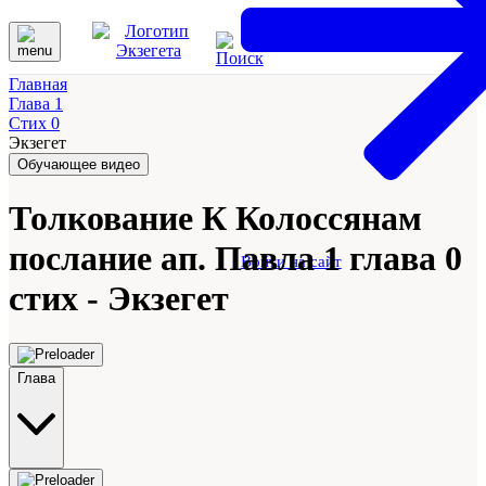
Главная
Глава 1
Стих 0
Экзегет
Обучающее видео
Толкование К Колоссянам
послание ап. Павла 1 глава 0
Войти на сайт
стих - Экзегет
Глава