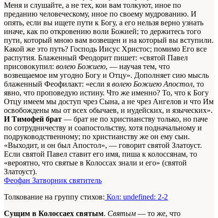
Меня и слушайте, а не тех, кои вам толкуют, иное по
преданию человеческому, иное по своему мудрованию. И
опять, если вы ищете пути к Богу, а его нельзя верно узнать
иначе, как по откровению воли Божией; то держитесь того
пути, который мною вам возвещен и на который вы вступили.
Какой же это путь? Господь Иисус Христос; помимо Его все
распутия. Блаженный Феодорит пишет: «святой Павел
присовокупил:
волею Божиею
, — научая тем, что
возвещаемое им угодно Богу и Отцу». Дополняет сию мысль
блаженный Феофилакт: «если я
волею Божиею Апостол
, то
явно, что проповедую истину. Что же именно? То, что к Богу
Отцу имеем мы доступ чрез Сына, а не чрез Ангелов и что Им
освобождены мы от всех обычаев, и иудейских, и языческих».
И Тимофей брат
— брат не по христианству только, но паче
по сотрудничеству и соапостольству, хотя подначальному и
подруководственному; по христианству же он ему сын.
«Выходит, и он был Апостол», — говорит святой Златоуст.
Если святой Павел ставит его имя, пиша к колоссянам, то
«вероятно, что святые в Колоссах знали и его» (святой
Златоуст).
Феофан Затворник святитель
Толкование на группу стихов:
Кол: undefined: 2-2
Сущим в Колоссаех святым
.
Святым
— то же, что