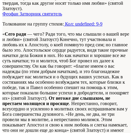
твердая, тогда как другие носят только имя любви» (святой
Златоуст).
Феофан Затворник святитель
Толкование на группу стихов:
Кол: undefined: 9-9
«
Сего ради
— чего? Ради того, что мы слышали о вашей вере
и любви» (святой Златоуст) Конечно, тут участвовала и
любовь их к Апостолу, о коей помянуто пред сим; но главное
было это. Апостольское сердце радуется, видя такие прочные
начатки дела Божия в них. Но как начатки и хорошие все же
суть начатки; то и молится, чтоб Бог провел их далее к
совершенству. Он как бы говорит: «благие имеем о вас
надежды (по этим добрым начаткам), и это благонадежие
побуждает нас молиться и о будущих ваших успехах. Как в
состязаниях мы особенно возбуждаем тех, которые близки к
победе, так и Павел особенно спешит на помощь к этим,
которые показали большие успехи в добродетели, и поощряет
их» (святой Златоуст).
От негоже дне слышахом, не
престаем молящеся и просяще
. Непрестанно, говорит,
всеусердно и усиленно в молитвах своих испрашиваем вам у
Бога совершенства духовного. «Не день, не два, не три
провели мы в молитве, а непрестанно молимся. Этим
показывает Апостол и свою к ним любовь и слегка намекает,
что они не дошли еще до конца» (святой Златоуст) и имеют