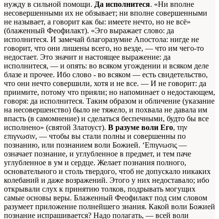
нужду в сильной помощи.
Да исполнитеся
. «Ни вполне
несовершенными их не обзывает; ни вполне совершенными
не называет, а говорит как бы: имеете нечто, но не всё»
(блаженный Феофилакт). «Эго выражает слово: да
исполнитеся. И замечай благоразумие Апостола: нигде не
говорит, что они лишены всего, но везде, — что им чего-то
недостает. Это значит и настоящее выражение: да
исполнитеся, — и опять: во всяком угождении и всяком деле
блазе и прочее. Ибо слово - во всяком — есть свидетельство,
что они нечто совершили, хотя и не все. — И не говорит: да
приимите, потому что прияли; но напоминает о недостающем,
говоря: да исполнитеся. Таким образом и обличение (указание
на несовершенство) было не тяжело, и похвала не давала им
впасть (в самомнение) и сделаться беспечными, будто бы все
исполнено» (святой Златоуст).
В разуме воли Его
, την
επιγνωσιν, — чтобы вы стали полны и совершенны по
познанию, или познанием воли Божией. ‘Επιγνωσις —
означает познание, и углубленное в предмет, и тем паче
углубленное в ум и сердце. Желает познания полного,
основательного и столь твердого, чтоб не допускало никаких
колебаний и даже возражений. Этого у них недоставало; ибо
открывали слух к принятию толков, подрывать могущих
самые основы веры. Блаженный Феофилакт под сим словом
разумеет приложение полнейшего знания. Какой воли Божией
познание испрашивается? Надо полагать, — всей воли