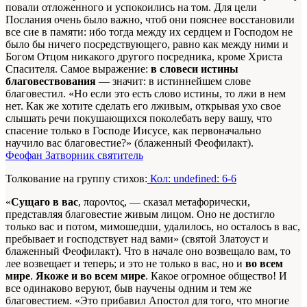
повали отложенного и успокоились на том. Для цели
Послания очень было важно, чтоб они пояснее восстановили
все сие в памяти: ибо тогда между их сердцем и Господом не
было бы ничего посредствующего, равно как между ними и
Богом Отцом никакого другого посредника, кроме Христа
Спасителя. Самое выражение:
в словеси истины
благовествования
— значит: в истиннейшем слове
благовестил. «Но если это есть слово истины, то лжи в нем
нет. Как же хотите сделать его лживым, открывая ухо свое
слышать речи покушающихся поколебать веру вашу, что
спасение только в Господе Иисусе, как первоначально
научило вас благовестие?» (блаженный Феофилакт).
Феофан Затворник святитель
Толкование на группу стихов:
Кол: undefined: 6-6
«
Сущаго в вас
, παροντος, — сказал метафорически,
представляя благовестие живым лицом. Оно не достигло
только вас и потом, мимошедши, удалилось, но осталось в вас,
пребывает и господствует над вами» (святой Златоуст и
блаженный Феофилакт). Что в начале оно возвещало вам, то
лее возвещает и теперь; и это не только в вас, но и
во всем
мире
.
Якоже и во всем мире
. Какое огромное общество! И
все одинаково веруют, быв научены одним и тем же
благовестием. «Это прибавил Апостол для того, что многие