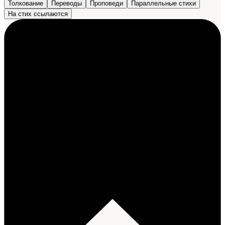
Толкование
Переводы
Проповеди
Параллельные стихи
На стих ссылаются