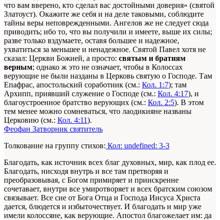
что вам вверено, кто сделал вас достойными доверия» (святой
Златоуст). Окажите же себя и на деле таковыми, соблюдите
тайны веры неповрежденными. Ангелов же не следует сюда
приводить; ибо то, что вы получили и имеете, выше их силы;
разве только вздумаете, оставя большее и надежное,
ухватиться за меньшее и ненадежное. Святой Павел хотя не
сказал: Церкви Божией, а просто:
святым и братиям
верным
; однако ж это не означает, чтобы в Колоссах
верующие не были назданы в Церковь святую о Господе. Там
Епафрас, апостольский соработиик (см.:
Кол. 1:7
); там
Архипп, приявший служение о Господе (см.:
Кол. 4:17
), и
благоустроенное братство верующих (см.:
Кол. 2:5
). В этом
тем менее можно сомневаться, что лаодикияне названы
Церковию (см.:
Кол. 4:11
).
Феофан Затворник святитель
Толкование на группу стихов:
Кол: undefined: 3-3
Благодать, как источник всех благ духовных, мир, как плод ее.
Благодать, нисходя внутрь и все там претворяя и
преобразовывая, с Богом примиряет и приискренне
сочетавает, внутри все умиротворяет и всех братским союзом
связывает. Все сие от Бога Отца и Господа Иисуса Христа
дается, блюдется и избыточествует. И благодать и мир уже
имели колоссяне, как верующие. Апостол благожелает им: да