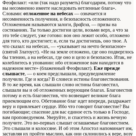
Феофилакт: «или (так надо разуметь) благодарим, потому что
вы несомненно имеете наследовать нетленные блага».
Словами:
отложенное на небесах
— означается и
несомненность получения, и безопасность отложенного.
Отложенным называются залоги, βραβεια, — призы на
состязаниях. Ты только достигни цели, возьми верх, а что за
это тебе следует, уже готово: вон оно лежит особо, отложено
для того, кто достигнет; и, если ты достигнешь, оно твое. А
что сказал: на небесах, — «указывает на нечто безопасное»
(святой Златоуст). «Не на земле отложено, где оно подверглось
бы тлению, а на небесах, где оно и цело и безопасно. Итак, не
колеблитесь в уповании: ибо отложенное вам находится в
надежном месте» (блаженный Феофилакт).
Еже прежде
слышасте
, — о коем предслышали, предуведомление
получили. Где и когда? В словеси истины благовествования.
В то же время, как слышали слово истины благовестил,
слышали вы и об отложенных верующим благах. Благовестив
потому и есть благовестив, что возвещает великие блага
приемлющим его. Обетование благ идет впереди, раздражает
веру и привлекает сердце. Ибо что говорит благовестие? Вы
погибающие; спасение для вас единое есть только в Господе,
вам проповедуемом. Уверуйте, и спасетесь и жизнь вечную
получите. Это во-первых слышат оглашаемые благовестием.
Это слышали и колоссяне. И об этом Апостол напоминает им,
заставляя их пройти мыслию, как они склонились к вере, возу