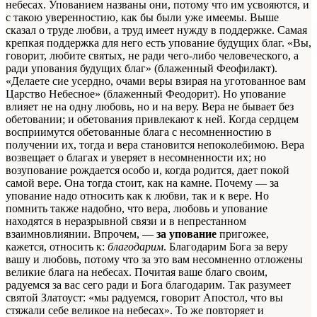
небесах. Упованием названы они, потому что им усвояются, и
с такою уверенностию, как бы были уже имеемы. Выше
сказал о труде любви, а труд имеет нужду в поддержке. Самая
крепкая поддержка для него есть упование будущих благ. «Вы,
говорит, любите святых, не ради чего-либо человеческого, а
ради упования будущих благ» (блаженный Феофилакт).
«Делаете сие усердно, очами веры взирая на уготованное вам
Царство Небесное» (блаженный Феодорит). Но упование
влияет не на одну любовь, но и на веру. Вера не бывает без
обетовании; и обетования привлекают к ней. Когда сердцем
восприимутся обетованные блага с несомненностию в
получении их, тогда и вера становится непоколебимою. Вера
возвещает о благах и уверяет в несомненности их; но
возупование рождается особо и, когда родится, дает покой
самой вере. Она тогда стоит, как на камне. Почему — за
упование надо относить как к любви, так и к вере. Но
помнить также надобно, что вера, любовь и упование
находятся в неразрывной связи и в непрестанном
взаимновлиянии. Впрочем, —
за упование
пригожее,
кажется, относить к:
благодарим
. Благодарим Бога за веру
вашу и любовь, потому что за это вам несомненно отложены
великие блага на небесах. Почитая ваше благо своим,
радуемся за вас сего ради и Бога благодарим. Так разумеет
святой Златоуст: «мы радуемся, говорит Апостол, что вы
стяжали себе великое на небесах». То же повторяет и