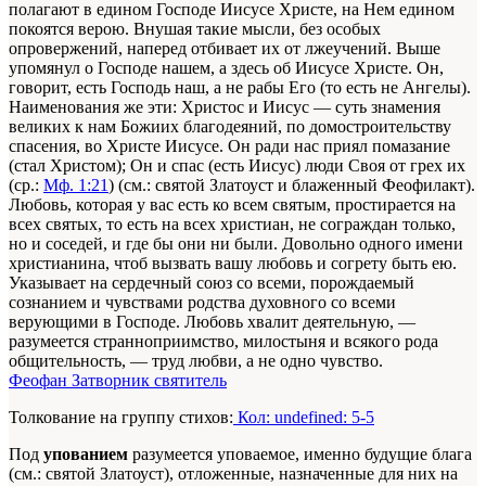
полагают в едином Господе Иисусе Христе, на Нем едином
покоятся верою. Внушая такие мысли, без особых
опровержений, наперед отбивает их от лжеучений. Выше
упомянул о Господе нашем, а здесь об Иисусе Христе. Он,
говорит, есть Господь наш, а не рабы Его (то есть не Ангелы).
Наименования же эти: Христос и Иисус — суть знамения
великих к нам Божиих благодеяний, по домостроительству
спасения, во Христе Иисусе. Он ради нас приял помазание
(стал Христом); Он и спас (есть Иисус) люди Своя от грех их
(ср.:
Мф. 1:21
) (см.: святой Златоуст и блаженный Феофилакт).
Любовь, которая у вас есть ко всем святым, простирается на
всех святых, то есть на всех христиан, не сограждан только,
но и соседей, и где бы они ни были. Довольно одного имени
христианина, чтоб вызвать вашу любовь и согрету быть ею.
Указывает на сердечный союз со всеми, порождаемый
сознанием и чувствами родства духовного со всеми
верующими в Господе. Любовь хвалит деятельную, —
разумеется странноприимство, милостыня и всякого рода
общительность, — труд любви, а не одно чувство.
Феофан Затворник святитель
Толкование на группу стихов:
Кол: undefined: 5-5
Под
упованием
разумеется уповаемое, именно будущие блага
(см.: святой Златоуст), отложенные, назначенные для них на