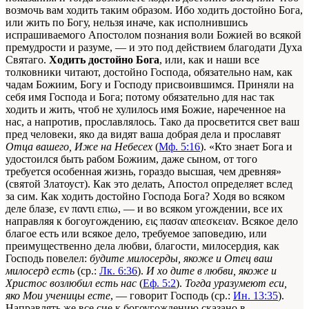
возмочь вам ходить таким образом. Ибо ходить достойно Бога,
или жить по Богу, нельзя иначе, как исполнившись
испрашиваемого Апостолом познания воли Божией во всякой
премудрости и разуме, — и это под действием благодати Духа
Святаго.
Ходить достойно Бога
, или, как и наши все
толковники читают, достойно Господа, обязательно нам, как
чадам Божиим, Богу и Господу присвоившимся. Приняли на
себя имя Господа и Бога; потому обязательно для нас так
ходить и жить, чтоб не хулилось имя Божие, нареченное на
нас, а напротив, прославлялось. Тако да просветится свет ваш
пред человеки, яко да видят ваша добрая дела и прославят
Отца вашего, Иже на Небесех
(
Мф. 5:16
). «Кто знает Бога и
удостоился быть рабом Божиим, даже сыном, от того
требуется особенная жизнь, гораздо высшая, чем древняя»
(святой Златоуст). Как это делать, Апостол определяет вслед
за сим. Как ходить достойно Господа Бога? Ходя во всяком
деле блазе, εν παντι επιω, — и во всяком угождении, все их
направляя к богоугождению, εις πασαν απεσκειαν. Всякое дело
благое есть или всякое дело, требуемое заповедию, или
преимущественно дела любви, благости, милосердия, как
Господь повелел:
будите милосерды, якоже и Отец ваш
милосерд есть
(ср.:
Лк. 6:36
).
И хо дите в любви, якоже и
Христос возлюбил есть нас
(
Еф. 5:2
).
Тогда уразумеют еси,
яко Мои ученицы есте
, — говорит Господь (ср.:
Ин. 13:35
).
Направлять же все сие к богоугождению сказано в