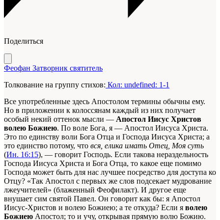
Поделиться
Феофан Затворник святитель
Толкование на группу стихов:
Кол: undefined: 1-1
Все употребленные здесь Апостолом термины обычны ему.
Но в приложении к колоссянам каждый из них получает
особый некий оттенок мысли —
Апостол Иисус Христов
волею Божиею
. По воле Бога, я — Апостол Иисуса Христа.
Это по единству воли Бога Отца и Господа Иисуса Христа; а
это единство потому, что
вся, елика имать Отец, Моя суть
(
Ин. 16:15
), — говорит Господь. Если такова нераздельность
Господа Иисуса Христа и Бога Отца, то какое еще помимо
Господа может быть для нас лучшее посредство для доступа ко
Отцу? «Так Апостол с первых же слов подсекает мудрование
лжеучителей» (блаженный Феофилакт). И другое еще
внушает сим святой Павел. Он говорит как бы: я Апостол
Иисус-Христов и волею Божиею; а те откуда? Если я
волею
Божиею
Апостол; то и учу, открывая прямую волю Божию.