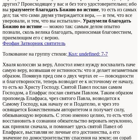
других? Происходящее у вас и без того удостоверительно; ибо
вы
уразумеете благодать Божию во истине
, то есть из самых
дел; так что сими двумя утверждается вера, — и тем, что все
уверовали, и тем, что вы испытали».
Уразумели благодать
Божию во истине
— можно так: самым делом опытно
познали, сколь велика благодать, приносимая благовестием,
приемлющим его с верою.
Феофан Затворник святитель
Толкование на группу стихов:
Кол: undefined: 7-7
Хваля колоссян за веру, Апостол имел нужду восхвалить паче
самую веру, возвышая ее истинность: что и делает незаметным
образом. Помянув пред сим о двух чертах ее — повсюдности
и благотворности, теперь возводит ее к источному ее началу,
то есть ко Христу Господу. Святой Павел послан самим
Господом, а Епафрас послан святым Павлом. Таким образом
проповедь Епафраса, чрез святого Павла, возводится к
Самому Господу, как началу ее и Подателю, и чрез это
освящается Божественным авторитетом и получает силу,
обязывающую веровать. С этою именно целию, то есть чтоб
восстановить в сознании обязательство веровать неуклонно,
как приняли сначала, и поминает здесь святой Павел об
Епафрасе, выставляя не личные его достоинства, а его
значение по домостроительству спасения на земле; он сораб