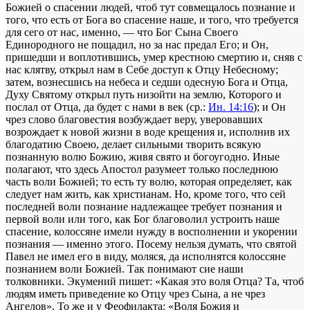
Божией о спасении людей, чтоб тут совмещалось познание и
того, что есть от Бога во спасение наше, и того, что требуется
для сего от нас, именно, — что Бог Сына Своего
Единородного не пощадил, но за нас предал Его; и Он,
пришедши и воплотившись, умер крестною смертию и, сняв с
нас клятву, открыл нам в Себе доступ к Отцу Небесному;
затем, вознесшись на небеса и седши одесную Бога и Отца,
Духу Святому открыл путь низойти на землю, Которого и
послал от Отца, да будет с нами в век (ср.:
Ин. 14:16
); и Он
чрез слово благовестия возбуждает веру, уверовавших
возрождает к новой жизни в воде крещения и, исполнив их
благодатию Своею, делает сильными творить всякую
познанную волю Божию, живя свято и богоугодно. Иные
полагают, что здесь Апостол разумеет только последнюю
часть воли Божией; то есть ту волю, которая определяет, как
следует нам жить, как христианам. Но, кроме того, что сей
последней воли познание надлежащее требует познания и
первой воли или того, как Бог благоволил устроить наше
спасение, колоссяне имели нужду в восполнении и укорении
познания — именно этого. Посему нельзя думать, что святой
Павел не имел его в виду, моляся, да исполнятся колоссяне
познанием воли Божией. Так понимают сие наши
толковники. Экумений пишет: «Какая это воля Отца? Та, чтоб
людям иметь приведение ко Отцу чрез Сына, а не чрез
Ангелов». То же и у Феофилакта: «Воля Божия и