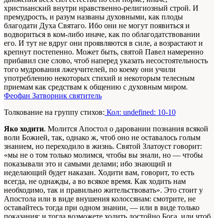
христианский внутри нравственно-религиозный строй. И
премудрость, и разум названы духовными, как плоды
благодати Духа Святаго. Ибо они не могут появиться и
водвориться в ком-либо иначе, как по облагодатствовании
его. И тут не вдруг они проявляются в силе, а возрастают и
крепнут постепенно. Может быть, святой Павел намеренно
прибавил сие слово, чтоб наперед указать несостоятельность
того мудрования лжеучителей, по коему они учили
употреблению некоторых стихий и некоторым телесным
приемам как средствам к общению с духовным миром.
Феофан Затворник святитель
Толкование на группу стихов:
Кол: undefined: 10-10
Яко ходити
. Молится Апостол о даровании познания всякой
воли Божией, так, однако ж, чтоб оно не оставалось голым
знанием, но переходило в жизнь. Святой Златоуст говорит:
«мы не о том только молимся, чтобы вы знали, но — чтобы
показывали это и самыми делами; ибо знающий и
неделающий будет наказан. Ходити вам, говорит, то есть
всегда, не однажды, а во всякое время. Как ходить нам
необходимо, так и правильно жительствовать». Это стоит у
Апостола или в виде внушения колоссянам: смотрите, не
оставайтесь тогда при одном знании, — или в виде только
показания: и тогда возможете ходить достойно Бога, или чтоб