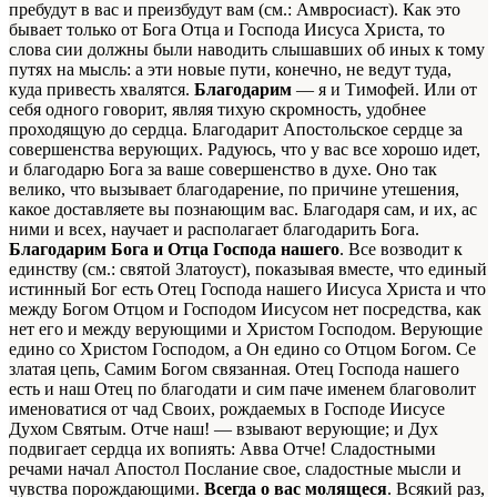
пребудут в вас и преизбудут вам (см.: Амвросиаст). Как это
бывает только от Бога Отца и Господа Иисуса Христа, то
слова сии должны были наводить слышавших об иных к тому
путях на мысль: а эти новые пути, конечно, не ведут туда,
куда привесть хвалятся.
Благодарим
— я и Тимофей. Или от
себя одного говорит, являя тихую скромность, удобнее
проходящую до сердца. Благодарит Апостольское сердце за
совершенства верующих. Радуюсь, что у вас все хорошо идет,
и благодарю Бога за ваше совершенство в духе. Оно так
велико, что вызывает благодарение, по причине утешения,
какое доставляете вы познающим вас. Благодаря сам, и их, ас
ними и всех, научает и располагает благодарить Бога.
Благодарим Бога и Отца Господа нашего
. Все возводит к
единству (см.: святой Златоуст), показывая вместе, что единый
истинный Бог есть Отец Господа нашего Иисуса Христа и что
между Богом Отцом и Господом Иисусом нет посредства, как
нет его и между верующими и Христом Господом. Верующие
едино со Христом Господом, а Он едино со Отцом Богом. Се
златая цепь, Самим Богом связанная. Отец Господа нашего
есть и наш Отец по благодати и сим паче именем благоволит
именоватися от чад Своих, рождаемых в Господе Иисусе
Духом Святым. Отче наш! — взывают верующие; и Дух
подвигает сердца их вопиять: Авва Отче! Сладостными
речами начал Апостол Послание свое, сладостные мысли и
чувства порождающими.
Всегда о вас молящеся
. Всякий раз,