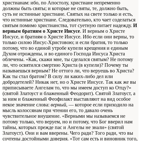
христианам: ибо, по Апостолу, христиане непременно
должны быть святы; и которые не святы, те, должно быть,
суть не истинные христиане. Святых на свете только и есть,
что истинные христиане. Следовательно, кто чает соделаться
святым помимо христианства, тот суетную питает надежду.
И
верным братиям о Христе Иисусе
. И верным о Христе
Иисусе, и братиям о Христе Иисусе. Ибо если они верны, то
только силою Иисус-Христовою; и если братия, то только
потому, что во единой утробе купели крещения и единым
Духом отрождены, и во единого Господа Иисуса Христа
облечены. «Как, скажи мне, ты сделался святым? Не потому
ли, что освятился смертию Христа (в купели)? Почему ты
называешься верным? Не оттого ли, что веруешь во Христа?
Как ты стал братом? В силу ли каких-либо дел или
добродетелей? Никак нет, но о Христе Иисусе. Так как же вы
приписываете Ангелам то, что мы имеем доступ ко Отцу?»
(святой Златоуст и блаженный Феодорит). Святой Златоуст, а
за ним и блаженный Феофилакт выставляют на вид особое
некое значение слова:
верный
, — которое если приходило на
мысль колоссянам при чтении его, то давало очень
чувствительное внушение. «Верными мы называемся не
потому только, что веруем, но и потому, что Бог вверил нам
тайны, которых прежде пас и Ангелы не знали» (святой
Златоуст). Они и вам вверены. Чего ради? Того ради, что вы
сочтены достойными доверия. «Тот сам есть и виновник того,