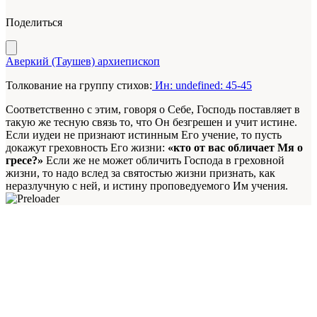
Поделиться
Аверкий (Таушев) архиепископ
Толкование на группу стихов:
Ин: undefined: 45-45
Соответственно с этим, говоря о Себе, Господь поставляет в
такую же тесную связь то, что Он безгрешен и учит истине.
Если иудеи не признают истинным Его учение, то пусть
докажут греховность Его жизни:
«кто от вас обличает Мя о
гресе?»
Если же не может обличить Господа в греховной
жизни, то надо вслед за святостью жизни признать, как
неразлучную с ней, и истину проповедуемого Им учения.