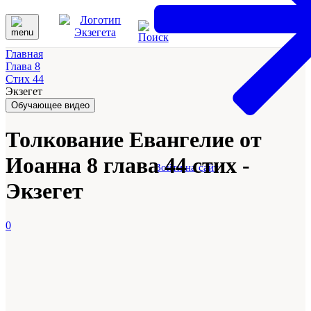
Главная
Глава 8
Стих 44
Экзегет
Обучающее видео
Толкование Евангелие от
Иоанна 8 глава 44 стих -
Войти на сайт
Экзегет
0