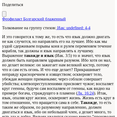
Поделиться
Феофилакт Болгарский блаженный
Толкование на группу стихов:
Иак: undefined: 4-4
И это говорится к тому же, то есть что язык должно двигать
не как случится, но направлять его на лучшее. Ибо как мы
уздой сдерживаем порывы коня и рулем переменяем течение
корабля, так должны и язык направлять к лучшему.
Выражение
такожде и язык
(Иак. 3:5) то и значит, что язык
должен быть направляем здравым разумом. Ибо хотя он мал,
но делает великое: он зажигает нам великий костер, потому
что и сам есть огонь. И что еще делает? Прикрашивает
неправду красноречием и изяществом; оскверняет тело,
убеждая женщин приманками; через соблазн совершает
убийства; клятвопреступлениями присвояет чужое; воспаляет
круг геенны, будучи сам воспаляем от геенны, как видно на
примере богача, страждущего в пламени (
Лк. 16:24
). Итак,
язык, опаляя круг жизни, оскверняет жизнь. Жизнь есть круг в
том отношении, что вращается сама в себе.
Такожде
, то есть
таким же образом, по разумному направлению, должен
двигаться и язык, ибо он небольшой член, а делает много, то
есть зла и добра. Вельми хвалится сказано вместо "производит