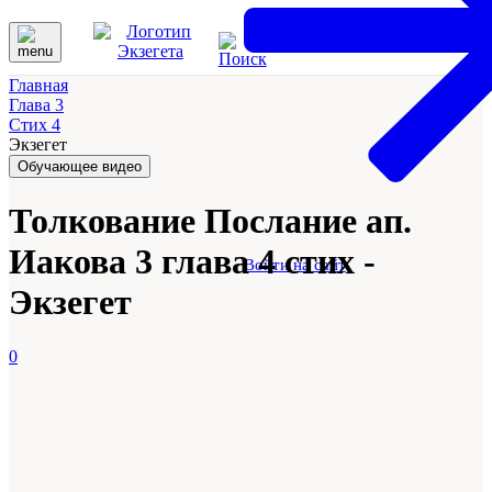
Главная
Глава 3
Стих 4
Экзегет
Обучающее видео
Толкование Послание ап.
Иакова 3 глава 4 стих -
Войти на сайт
Экзегет
0