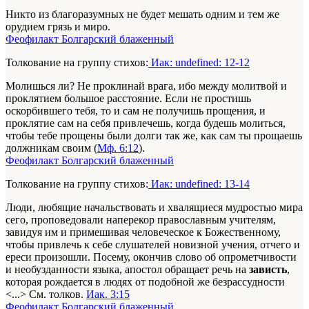
Никто из благоразумных не будет мешать одним и тем же
орудием грязь и миро.
Феофилакт Болгарский блаженный
Толкование на группу стихов:
Иак: undefined: 12-12
Молишься ли? Не проклинай врага, ибо между молитвой и
проклятием большое расстояние. Если не простишь
оскорбившего тебя, то и сам не получишь прощения, и
проклятие сам на себя привлечешь, когда будешь молиться,
чтобы тебе прощены были долги так же, как сам ты прощаешь
должникам своим (
Мф. 6:12
).
Феофилакт Болгарский блаженный
Толкование на группу стихов:
Иак: undefined: 13-14
Люди, любящие начальствовать и хвалящиеся мудростью мира
сего, проповедовали наперекор православным учителям,
завидуя им и примешивая человеческое к Божественному,
чтобы привлечь к себе слушателей новизной учения, отчего и
ереси произошли. Посему, окончив слово об опрометчивости
и необузданности языка, апостол обращает речь на
зависть
,
которая рождается в людях от подобной же безрассудности
<...> См. толков.
Иак. 3:15
Феофилакт Болгарский блаженный