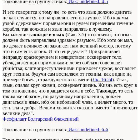
Толкование на группу стихов:
Иак: undefined: 4-5
И это говорится к тому же, то есть что язык должно двигать
не как случится, но направлять его на лучшее. Ибо как мы
уздой сдерживаем порывы коня и рулем переменяем течение
корабля, так должны и язык направлять к лучшему.
Выражение
такожде и язык
(Иак. 3:5) то и значит, что язык
должен быть направляем здравым разумом. Ибо хотя он мал,
но делает великое: он зажигает нам великий костер, потому
что и сам есть огонь. И что еще делает? Прикрашивает
неправду красноречием и изяществом; оскверняет тело,
убеждая женщин приманками; через соблазн совершает
убийства; клятвопреступлениями присвояет чужое; воспаляет
круг геенны, будучи сам воспаляем от геенны, как видно на
примере богача, страждущего в пламени (
Лк. 16:24
). Итак,
язык, опаляя круг жизни, оскверняет жизнь. Жизнь есть круг в
том отношении, что вращается сама в себе.
Такожде
, то есть
таким же образом, по разумному направлению, должен
двигаться и язык, ибо он небольшой член, а делает много, то
есть зла и добра. Вельми хвалится сказано вместо "производит
великие дела".
Феофилакт Болгарский блаженный
Толкование на группу стихов:
Иак: undefined: 6-6