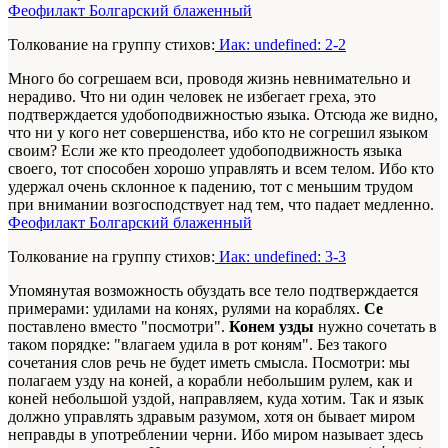
Феофилакт Болгарский блаженный
Толкование на группу стихов:
Иак: undefined: 2-2
Много бо согрешаем вси, проводя жизнь невнимательно и
нерадиво. Что ни один человек не избегает греха, это
подтверждается удобоподвижностью языка. Отсюда же видно,
что ни у кого нет совершенства, ибо кто не согрешил языком
своим? Если же кто преодолеет удобоподвижность языка
своего, тот способен хорошо управлять и всем телом. Ибо кто
удержал очень склонное к падению, тот с меньшим трудом
при внимании возгосподствует над тем, что падает медленно.
Феофилакт Болгарский блаженный
Толкование на группу стихов:
Иак: undefined: 3-3
Упомянутая возможность обуздать все тело подтверждается
примерами: удилами на конях, рулями на кораблях.
Се
поставлено вместо "посмотри".
Конем узды
нужно сочетать в
таком порядке: "влагаем удила в рот коням". Без такого
сочетания слов речь не будет иметь смысла. Посмотри: мы
полагаем узду на коней, а корабли небольшим рулем, как и
коней небольшой уздой, направляем, куда хотим. Так и язык
должно управлять здравым разумом, хотя он бывает миром
неправды в употреблении черни. Ибо миром называет здесь