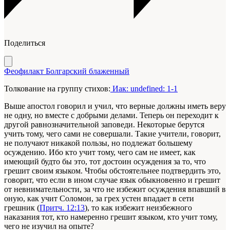
Поделиться
Феофилакт Болгарский блаженный
Толкование на группу стихов:
Иак: undefined: 1-1
Выше апостол говорил и учил, что верные должны иметь веру
не одну, но вместе с добрыми делами. Теперь он переходит к
другой равнозначительной заповеди. Некоторые берутся
учить тому, чего сами не совершали. Такие учители, говорит,
не получают никакой пользы, но подлежат большему
осуждению. Ибо кто учит тому, чего сам не имеет, как
имеющий будто бы это, тот достоин осуждения за то, что
грешит своим языком. Чтобы обстоятельнее подтвердить это,
говорит, что если в ином случае язык обыкновенно и грешит
от невнимательности, за что не избежит осуждения впавший в
оную, как учит Соломон, за грех устен впадает в сети
грешник (
Притч. 12:13
), то как избежит неизбежного
наказания тот, кто намеренно грешит языком, кто учит тому,
чего не изучил на опыте?