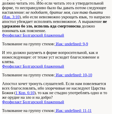
должно читать это. Ибо если читать это в утвердительной
форме, то несправедливо было бы давать потом следующее
наставление:
не подобает, братие моя, сим тако бывати
(
Иак. 3:10
), ибо если невозможно укрощать язык, то напрасно
апостол убеждает исполнять невозможное. А выражение
не
удержимо бо зло, исполнь яда смертоносна
должно
понимать как пояснение.
Феофилакт Болгарский блаженный
Толкование на группу стихов:
Иак: undefined: 9-9
И это должно разуметь в форме вопросительной, как и
нижеследующее: от техже уст исходит благословение и
клятва.
Феофилакт Болгарский блаженный
Толкование на группу стихов:
Иак: undefined: 10-10
Апостол хочет тронуть слушателей. Если нам повелевается
всех благословлять, ибо злоречивые не наследуют Царства
Божия (
1 Кор. 6:10
), то как не стыдно употреблять одно и то
же орудие на зло и на добро?
Феофилакт Болгарский блаженный
Толкование на группу стихов:
Иак: undefined: 11-11