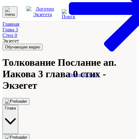
Главная
Глава 3
Стих 0
Экзегет
Обучающее видео
Толкование Послание ап.
Иакова 3 глава 0 стих -
Войти на сайт
Экзегет
Глава