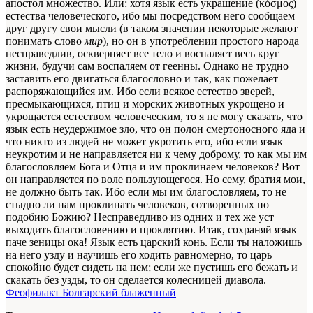
апостол множество. Или: хотя язык есть украшение (κόσμος)
естества человеческого, ибо мы посредством него сообщаем
друг другу свои мысли (в таком значении некоторые желают
понимать слово
мир
), но он в употреблении простого народа
несправедлив, оскверняет все тело и воспаляет весь круг
жизни, будучи сам воспаляем от геенны. Однако не трудно
заставить его двигаться благословно и так, как пожелает
распоряжающийся им. Ибо если всякое естество зверей,
пресмыкающихся, птиц и морских животных укрощено и
укрощается естеством человеческим, то я не могу сказать, что
язык есть неудержимое зло, что он полон смертоносного яда и
что никто из людей не может укротить его, ибо если язык
неукротим и не направляется ни к чему доброму, то как мы им
благословляем Бога и Отца и им проклинаем человеков? Вот
он направляется по воле пользующегося. Но сему, братия мои,
не должно быть так. Ибо если мы им благословляем, то не
стыдно ли нам проклинать человеков, сотворенных по
подобию Божию? Несправедливо из одних и тех же уст
выходить благословению и проклятию. Итак, сохраняй язык
паче зеницы ока! Язык есть царский конь. Если ты наложишь
на него узду и научишь его ходить равномерно, то царь
спокойно будет сидеть на нем; если же пустишь его бежать и
скакать без узды, то он сделается колесницей диавола.
Феофилакт Болгарский блаженный