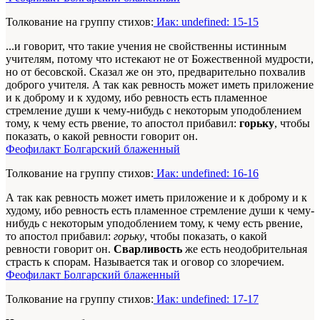
Толкование на группу стихов:
Иак: undefined: 15-15
...и говорит, что такие учения не свойственны истинным
учителям, потому что истекают не от Божественной мудрости,
но от бесовской. Сказал же он это, предварительно похвалив
доброго учителя. А так как ревность может иметь приложение
и к доброму и к худому, ибо ревность есть пламенное
стремление души к чему-нибудь с некоторым уподоблением
тому, к чему есть рвение, то апостол прибавил:
горьку
, чтобы
показать, о какой ревности говорит он.
Феофилакт Болгарский блаженный
Толкование на группу стихов:
Иак: undefined: 16-16
А так как ревность может иметь приложение и к доброму и к
худому, ибо ревность есть пламенное стремление души к чему-
нибудь с некоторым уподоблением тому, к чему есть рвение,
то апостол прибавил:
горьку
, чтобы показать, о какой
ревности говорит он.
Сварливость
же есть неодобрительная
страсть к спорам. Называется так и оговор со злоречием.
Феофилакт Болгарский блаженный
Толкование на группу стихов:
Иак: undefined: 17-17