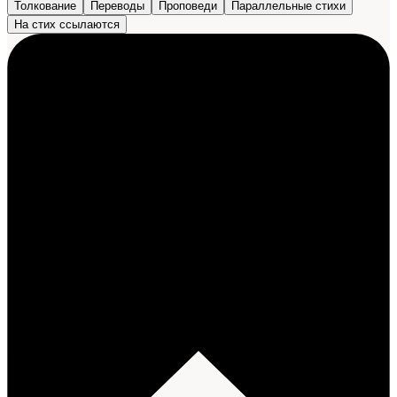
Толкование
Переводы
Проповеди
Параллельные стихи
На стих ссылаются