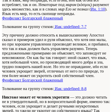
Так и язык, мир неправды, есть огонь, ибо как огонь все
истребляет, так и он. Некоторые под
миром
(κόσμος) разумеют
здесь множество, как и в словах
мир Его не познал
(
Ин. 1:10
).
Язык есть мир, то есть скопище неправды.
Феофилакт Болгарский блаженный
Толкование на группу стихов:
Иак: undefined: 7-7
Эту причину должно относить к вышесказанному Апостол
сказал и примером удил и руля объяснил, что хотя они малы,
но при хорошем управлении производят великое, и прибавил,
что так и язык должен быть управляем разумно. Теперь
предложенными примерами он объясняет, что заповедует не
невозможное. Он как бы так говорит: иной скажет, что язык,
хотя небольшой член, но производящий много добра и зла,
трудно покорить нашей воле. Но это не оправдание, ибо если
человек укрощает зверей, отличных от него по природе, то
тем более может он укротить свой собственный член.
Феофилакт Болгарский блаженный
Толкование на группу стихов:
Иак: undefined: 8-8
Никтоже может от человек укротити
— это должно читать
не в утвердительной, но в вопросительной форме, именно так:
человек, если укрощает и делает ручными неукротимых
зверей, то ужели не укротит он собственного языка? Так