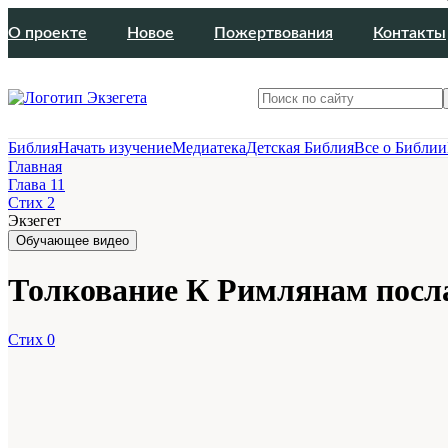
О проекте
Новое
Пожертвования
Контакты
Библия
Начать изучение
Медиатека
Детская Библия
Все о Библии
Главная
Глава 11
Стих 2
Экзегет
Обучающее видео
Толкование К Римлянам послан
Стих 0