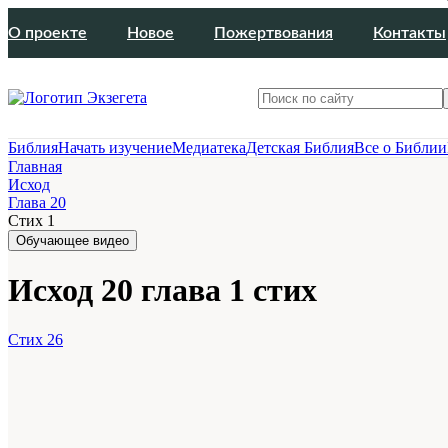
О проекте
Новое
Пожертвования
Контакты
Библия
Начать изучение
Медиатека
Детская Библия
Все о Библии
Главная
Исход
Глава 20
Стих 1
Обучающее видео
Исход 20 глава 1 стих
Стих 26