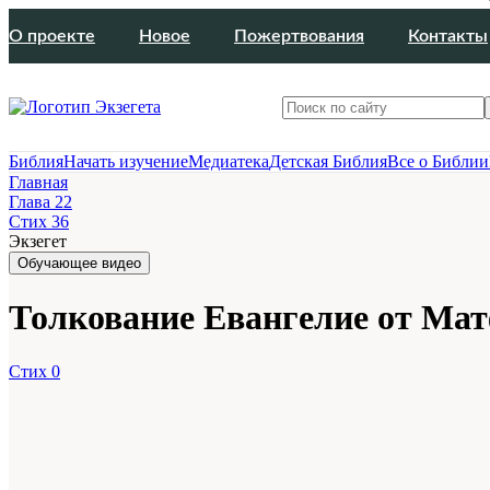
О проекте
Новое
Пожертвования
Контакты
Библия
Начать изучение
Медиатека
Детская Библия
Все о Библии
Главная
Глава 22
Стих 36
Экзегет
Обучающее видео
Толкование Евангелие от Матф
Стих 0