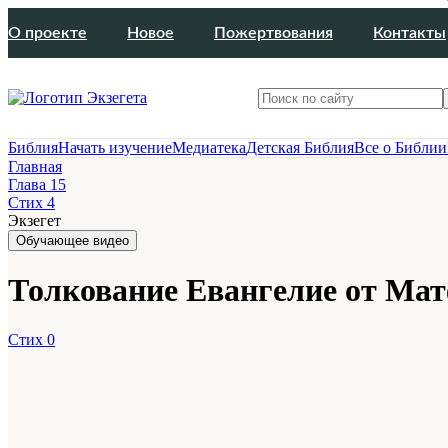
О проекте
Новое
Пожертвования
Контакты
Библия
Начать изучение
Медиатека
Детская Библия
Все о Библии
Главная
Глава 15
Стих 4
Экзегет
Обучающее видео
Толкование Евангелие от Матф
Стих 0