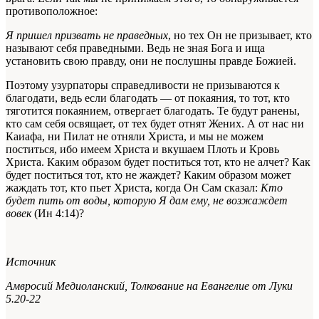
противоположное:
Я пришел призвать не праведных
, но тех Он не призывает, кто
называют себя праведными. Ведь не зная Бога и ища
установить свою правду, они не послушны правде Божией.
Поэтому узурпаторы справедливости не призываются к
благодати, ведь если благодать — от покаяния, то тот, кто
тяготится покаянием, отвергает благодать. Те будут ранены,
кто сам себя освящает, от тех будет отнят Жених. А от нас ни
Каиафа, ни Пилат не отняли Христа, и мы не можем
поститься, ибо имеем Христа и вкушаем Плоть и Кровь
Христа. Каким образом будет поститься тот, кто не алчет? Как
будет поститься тот, кто не жаждет? Каким образом может
жаждать тот, кто пьет Христа, когда Он Сам сказал:
Кто
будет пить от воды, которую Я дам ему, не возжаждет
вовек
(Ин 4:14)?
Источник
Амвросий Медиоланский,
Толкование на Евангелие от Луки
5.20-22