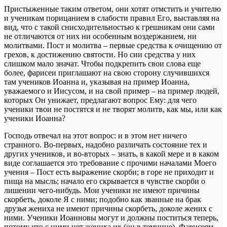
Пристыженные таким ответом, они хотят отмстить и учителю
и ученикам порицанием в слабости правил Его, выставляя на
вид, что с такой снисходительностью к грешникам они сами
не отличаются от них ни особенным воздержанием, ни
молитвами. Пост и молитва – первые средства к очищению от
грехов, к достижению святости. Но сии средства у них
слишком мало значат. Чтобы подкрепить свои слова еще
более, фарисеи приглашают на свою сторону случившихся
там учеников Иоанна и, указывая на пример Иоанна,
уважаемого и Иисусом, и на свой пример – на пример людей,
которых Он унижает, предлагают вопрос Ему: для чего
ученики твои не постятся и не творят молитв, как мы, или как
ученики Иоанна?
Господь отвечал на этот вопрос: и в этом нет ничего
странного. Во-первых, надобно различать состояние тех и
других учеников, и во-вторых – знать, в какой мере и в каком
виде соглашается это требование с прочими началами Моего
учения – Пост есть выражение скорби; в горе не приходит и
пища на мысль; начало его скрывается в чувстве скорби о
лишении чего-нибудь. Мои ученики не имеют причины
скорбеть, доколе Я с ними; подобно как званные на брак
друзья жениха не имеют причины скорбеть, доколе жених с
ними. Ученики Иоанновы могут и должны поститься теперь,
потому что с ними нет жениха их (он в темнице). Фарисеям,