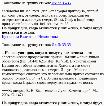
Толкование на группу стихов:
Лк: 5: 35-35
έλεύσονται fut. ind. med. (dep.) от έρχομαι приходить, άπαρθή
aor. conj. pass, от άπαίρω забирать прочь, предполагает
отвержение и жестокую смерть (Ellis). Conj. в indef. temp.
прид. νηστεύσουσιν fut. ind. act., см. ст. 33.
Но придут дни, когда отнимется у них жених, и тогда будут
поститься в те дни.
Кузнецова Валентина Николаевна
Толкование на группу стихов:
Лк: 5: 35-35
– Но наступят дни, когда отнимут у них жениха –
это
аллегорическое продолжение притчи.
Жених –
привычный
образ Бога (Ис. 54:4-8; 62:5; Иез. 16:7-14). В христианской
Церкви этот образ переносится на Христа, а эти слова
становятся предсказанием о смерти Иисуса. Многие
комментаторы считают, что первоначально притча состояла из
одного только Ст. 34
, а Ст. 35
был добавлен в позднейшее
время, когда Церковь снова вернулась к практике поста.
+++Кузнецова В. Н. Евангелие от Луки. Комментарий. М.:
2004. С. 147+
+
Но придут дни, когда отнимется у них жених, и тогда будут