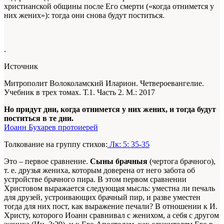
христианской общины после Его смерти («когда отнимется у
них жених»): тогда они снова будут поститься.
.
Источник
Митрополит Волоколамский Иларион. Четвероевангелие.
Учебник в трех томах. Т.1. Часть 2. М.: 2017
Но придут дни, когда отнимется у них жених, и тогда будут
поститься в те дни.
Иоанн Бухарев протоиерей
Толкование на группу стихов:
Лк: 5: 35-35
Это – первое сравнение.
Сыны брачныя
(чертога брачного),
т. е. друзья жениха, которым доверена от него забота об
устройстве брачного пира. В этом первом сравнении
Христовом выражается следующая мысль: уместна ли печаль
для друзей, устроивающих брачный пир, и разве уместен
тогда для них пост, как выражение печали? В отношении к И.
Христу, которого Иоанн сравнивал с женихом, а себя с другом