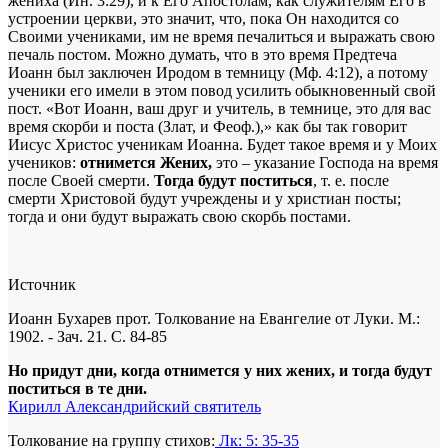
жениха (Ин. 3:29), и к Его Апостолам, как служителям Его в
устроении церкви, это значит, что, пока Он находится со
Своими учениками, им не время печалиться и выражать свою
печаль постом. Можно думать, что в это время Предтеча
Иоанн был заключен Иродом в темницу (Мф. 4:12), а потому
ученики его имели в этом повод усилить обыкновенный свой
пост. «Вот Иоанн, ваш друг и учитель, в темнице, это для вас
время скорби и поста (Злат, и Феоф.),» как бы так говорит
Иисус Христос ученикам Иоанна. Будет такое время и у Моих
учеников:
отнимется Жених,
это – указание Господа на время
после Своей смерти.
Тогда будут поститься
, т. е. после
смерти Христовой будут учреждены и у христиан посты;
тогда и они будут выражать свою скорбь постами.
Источник
Иоанн Бухарев прот. Толкование на Евангелие от Луки. М.:
1902. - Зач. 21. С. 84-85
Но придут дни, когда отнимется у них жених, и тогда будут
поститься в те дни.
Кирилл Александрийский святитель
Толкование на группу стихов:
Лк: 5: 35-35