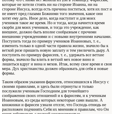
которые не хотели стоять ни на стороне Иоанна, ни на
стороне Иисуса, всегда есть причина поститься, хотя их пост и
не имеет пред глазами Божиими того значения, какое они
хотят ему дать. Иное дело, когда наступит и для моих
учеников такое же время. Но и тогда, когда начнется время
скорби для моих учеников, и тогда это учреждение, как
внешнее, должно быть вполне сообразным с прочими
внешними учреждениями и с новыми внутренними началами.
Поступить тогда по примеру учеников Иоанновых, т. е.,
изменить только в одной части правила жизни, значило бы к
ветхой ризе пришить новую заплату и тем увеличить дыру. А
поступить по примеру фарисеев, т. е., удержать все ветхие
формы, значило бы влить в ветхий мех новое вино и
лишиться вдруг и вина и мехов. Итак, всему свое время и своя
мера. Дух христианства должен образовать для себя и новые
формы.
Таким образом указания фарисеев, относившихся к Иисусу с
своими правилами, и здесь были отринуты и только
послужили ученикам Господним для точнейшего
соображения своих отношений и к фарисеям, и к ученикам
Иоанновым, из среды которых некоторые сами вышли. А
книжники и фарисеи узнали отселе, что Господь отнюдь не
расположен подчинять Себя их мнениям и правилам, что Он
хочет действовать с полной независимостью.