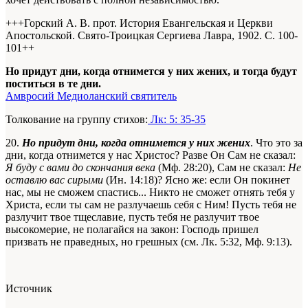
+++Горский А. В. прот. История Евангельская и Церкви
Апостольской. Свято-Троицкая Сергиева Лавра, 1902. С. 100-
101+
+
Но придут дни, когда отнимется у них жених, и тогда будут
поститься в те дни.
Амвросий Медиоланский святитель
Толкование на группу стихов:
Лк: 5: 35-35
20.
Но придут дни, когда отнимется у них жених
. Что это за
дни, когда отнимется у нас Христос? Разве Он Сам не сказал:
Я буду с вами до скончания века
(Мф. 28:20), Сам не сказал:
Не
оставлю вас сирыми
(Ин. 14:18)? Ясно же: если Он покинет
нас, мы не сможем спастись... Никто не сможет отнять тебя у
Христа, если ты сам не разлучаешь себя с Ним! Пусть тебя не
разлучит твое тщеславие, пусть тебя не разлучит твое
высокомерие, не полагайся на закон: Господь пришел
призвать не праведных, но грешных (см. Лк. 5:32, Мф. 9:13).
Источник