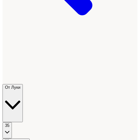
От Луки
35