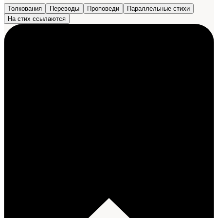
Толкования
Переводы
Проповеди
Параллельные стихи
На стих ссылаются