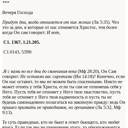
***
Вечеря Господа
Придут дни, когда отнимется от них жених
(Лк 5:35). Что
это за дни, в которые от нас отнимется Христос, тем более
когда Он сам говорит:
И вот,
С1. 1367, 1.21.205.
С1.0143, 5Л90
.
Я с вами во все дни до скончания века
(Мф 28:20), Он Сам
говорит:
Не оставлю вас сиротами
(Ин 14:18)? Конечно, если
Он нас оставит, то мы не можем быть спасенными. Никто не
может отнять у тебя Христа, если ты сам не отнимешь себя у
Него. Пусть тебя не отнимет у Него твое хвастовство, пусть
тебя не отнимет у Него твоя надменность и пусть ты не
будешь самонадеянно полагаться на законную правду: ведь Он
пришел призвать не праведников, но грешников
(Лк 5:32, Мф
9:13).
Те суть праведные, кто не бьют в ответ бьющего, кто любят
врага. Если так мы не принимаем этого, то обнаруживается