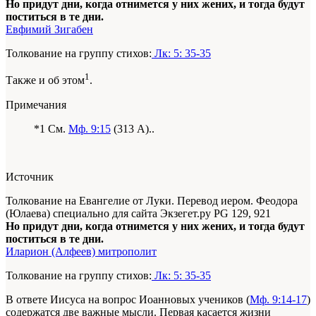
Но придут дни, когда отнимется у них жених, и тогда будут
поститься в те дни.
Евфимий Зигабен
Толкование на группу стихов:
Лк: 5: 35-35
1
Также и об этом
.
Примечания
*1 См.
Мф. 9:15
(313 A)..
Источник
Толкование на Евангелие от Луки. Перевод иером. Феодора
(Юлаева) специально для сайта Экзегет.ру PG 129, 921
Но придут дни, когда отнимется у них жених, и тогда будут
поститься в те дни.
Иларион (Алфеев) митрополит
Толкование на группу стихов:
Лк: 5: 35-35
В ответе Иисуса на вопрос Иоанновых учеников (
Мф. 9:14-17
)
содержатся две важные мысли. Первая касается жизни