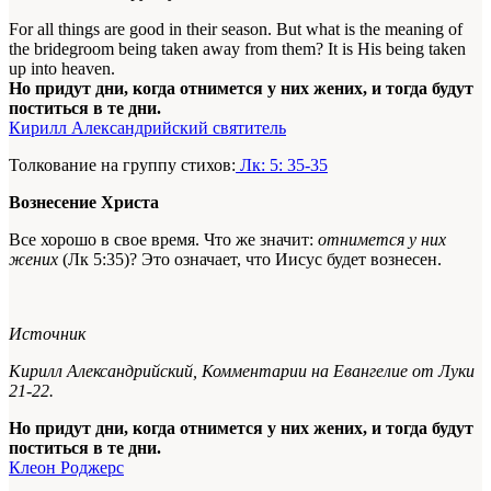
For all things are good in their season. But what is the meaning of
the bridegroom being taken away from them? It is His being taken
up into heaven.
Но придут дни, когда отнимется у них жених, и тогда будут
поститься в те дни.
Кирилл Александрийский святитель
Толкование на группу стихов:
Лк: 5: 35-35
Вознесение Христа
Все хорошо в свое время. Что же значит:
отнимется у них
жених
(Лк 5:35)? Это означает, что
Иисус
будет вознесен.
Источник
Кирилл Александрийский,
Комментарии на Евангелие от Луки
21-22.
Но придут дни, когда отнимется у них жених, и тогда будут
поститься в те дни.
Клеон Роджерс