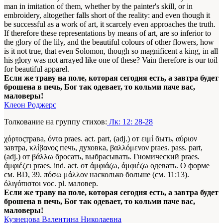
man in imitation of them, whether by the painter's skill, or in
embroidery, altogether falls short of the reality: and even though it
be successful as a work of art, it scarcely even approaches the truth.
If therefore these representations by means of art, are so inferior to
the glory of the lily, and the beautiful colours of other flowers, how
is it not true, that even Solomon, though so magnificent a king, in all
his glory was not arrayed like one of these? Vain therefore is our toil
for beautiful apparel.
Если же траву на поле, которая сегодня есть, а завтра будет
брошена в печь, Бог так одевает, то кольми паче вас,
маловеры!
Клеон Роджерс
Толкование на группу стихов:
Лк: 12: 28-28
χόρτοςтрава, όντα praes. act. part, (adj.) от ειμί быть, αύριον
завтра, κλίβανος печь, духовка, βαλλόμενον praes. pass. part,
(adj.) от βάλλω бросать, выбрасывать. Гномический praes.
άμφιέζει praes. ind. act. от άμφιάζω, άμφιέζω одевать. О форме
см. BD, 39. πόσω μάλλον насколько больше (см. 11:13).
όλιγόπιστοι voc. pl. маловер.
Если же траву на поле, которая сегодня есть, а завтра будет
брошена в печь, Бог так одевает, то кольми паче вас,
маловеры!
Кузнецова Валентина Николаевна