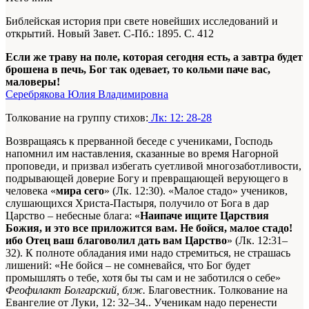
Библейская история при свете новейших исследований и
открытий. Новый Завет
. С-Пб.: 1895. С. 412
Если же траву на поле, которая сегодня есть, а завтра будет
брошена в печь, Бог так одевает, то кольми паче вас,
маловеры!
Серебрякова Юлия Владимировна
Толкование на группу стихов:
Лк: 12: 28-28
Возвращаясь к прерванной беседе с учениками, Господь
напомнил им наставления, сказанные во время Нагорной
проповеди, и призвал избегать суетливой многозаботливости,
подрывающей доверие Богу и превращающей верующего в
человека «
мира сего
» (Лк. 12:30). «Малое стадо» учеников,
слушающихся Христа-Пастыря, получило от Бога в дар
Царство – небесные блага: «
Наипаче ищите Царствия
Божия, и это все приложится вам. Не бойся, малое стадо!
ибо Отец ваш благоволил дать вам Царство
» (Лк. 12:31–
32). К полноте обладания ими надо стремиться, не страшась
лишений: «Не бойся – не сомневайся, что Бог будет
промышлять о тебе, хотя бы ты сам и не заботился о себе»
Феофилакт Болгарский, блж.
Благовестник. Толкование на
Евангелие от Луки, 12: 32–34.
. Ученикам надо перенести