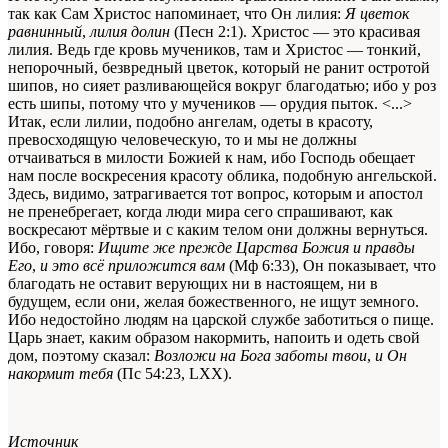
так как Сам Христос напоминает, что Он лилия:
Я цветок
равнинный
,
лилия долин
(Песн 2:1). Христос — это красивая
лилия. Ведь где кровь мучеников, там и Христос — тонкий,
непорочный, безвредный цветок, который не ранит остротой
шипов, но сияет разливающейся вокруг благодатью; ибо у роз
есть шипы, потому что у мучеников — орудия пыток. <...>
Итак, если лилии, подобно ангелам, одеты в красоту,
превосходящую человеческую, то и мы не должны
отчаиваться в милости Божией к нам, ибо Господь обещает
нам после воскресения красоту облика, подобную ангельской.
Здесь, видимо, затрагивается тот вопрос, которым и апостол
не пренебрегает, когда люди мира сего спрашивают, как
воскресают мёртвые и с каким телом они должны вернуться.
Ибо, говоря:
Ищите же прежде Царства Божия и правды
Его
,
и это всё приложится вам
(Мф 6:33), Он показывает, что
благодать не оставит верующих ни в настоящем, ни в
будущем, если они, желая божественного, не ищут земного.
Ибо недостойно людям на царской службе заботиться о пище.
Царь знает, каким образом накормить, напоить и одеть свой
дом, поэтому сказал:
Возложи на Бога заботы твои
,
и Он
накормит тебя
(Пс 54:23, LXX).
Источник