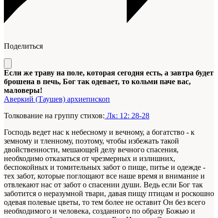
Поделиться
Если же траву на поле, которая сегодня есть, а завтра будет
брошена в печь, Бог так одевает, то кольми паче вас,
маловеры!
Аверкий (Таушев) архиепископ
Толкование на группу стихов:
Лк: 12: 28-28
Господь ведет нас к небесному и вечному, а богатство - к
земному и тленному, поэтому, чтобы избежать такой
двойственности, мешающей делу вечного спасения,
необходимо отказаться от чрезмерных и излишних,
беспокойных и томительных забот о пище, питье и одежде -
тех забот, которые поглощают все наше время и внимание и
отвлекают нас от забот о спасении души. Ведь если Бог так
заботится о неразумной твари, давая пищу птицам и роскошно
одевая полевые цветы, то тем более не оставит Он без всего
необходимого и человека, созданного по образу Божью и