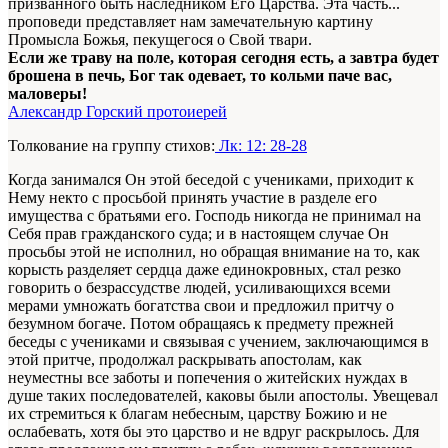
призванного быть наследником Его Царства. Эта часть...
проповеди представляет нам замечательную картину
Промысла Божья, пекущегося о Свой твари.
Если же траву на поле, которая сегодня есть, а завтра будет
брошена в печь, Бог так одевает, то кольми паче вас,
маловеры!
Александр Горский протоиерей
Толкование на группу стихов:
Лк: 12: 28-28
Когда занимался Он этой беседой с учениками, приходит к
Нему некто с просьбой принять участие в разделе его
имущества с братьями его. Господь никогда не принимал на
Себя прав гражданского суда; и в настоящем случае Он
просьбы этой не исполнил, но обращая внимание на то, как
корысть разделяет сердца даже единокровных, стал резко
говорить о безрассудстве людей, усиливающихся всеми
мерами умножать богатства свои и предложил притчу о
безумном богаче. Потом обращаясь к предмету прежней
беседы с учениками и связывая с учением, заключающимся в
этой притче, продолжал раскрывать апостолам, как
неуместны все заботы и попечения о житейских нуждах в
душе таких последователей, каковы были апостолы. Увещевал
их стремиться к благам небесным, царству Божию и не
ослабевать, хотя бы это царство и не вдруг раскрылось. Для