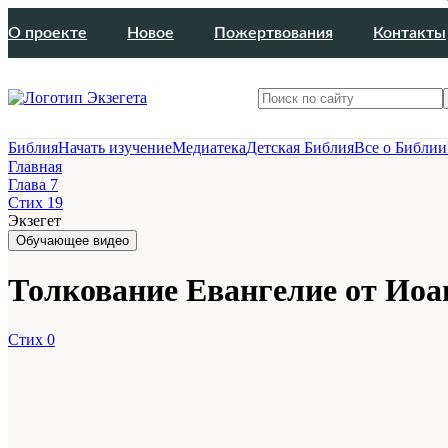
О проекте
Новое
Пожертвования
Контакты
Библия
Начать изучение
Медиатека
Детская Библия
Все о Библии
Главная
Глава 7
Стих 19
Экзегет
Обучающее видео
Толкование Евангелие от Иоанн
Стих 0