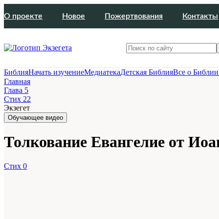
О проекте
Новое
Пожертвования
Контакты
Библия
Начать изучение
Медиатека
Детская Библия
Все о Библии
Главная
Глава 5
Стих 22
Экзегет
Обучающее видео
Толкование Евангелие от Иоанн
Стих 0