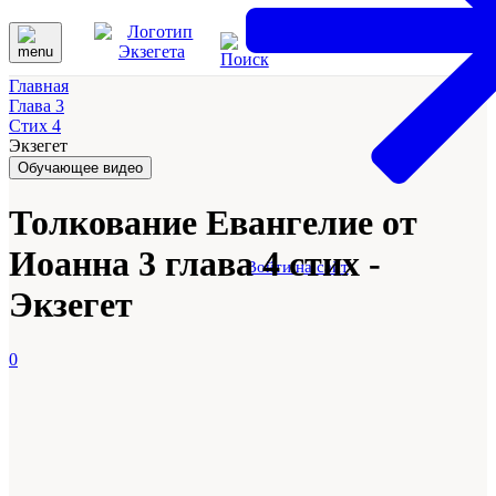
Главная
Глава 3
Стих 4
Экзегет
Обучающее видео
Толкование Евангелие от
Иоанна 3 глава 4 стих -
Войти на сайт
Экзегет
0