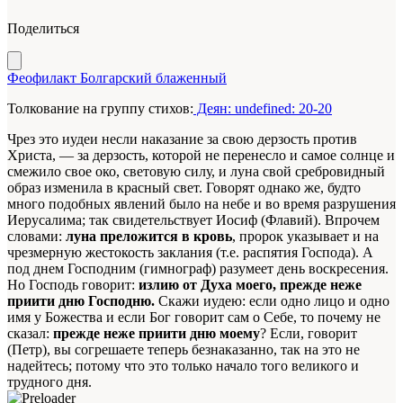
Поделиться
Феофилакт Болгарский блаженный
Толкование на группу стихов:
Деян: undefined: 20-20
Чрез это иудеи несли наказание за свою дерзость против
Христа, — за дерзость, которой не перенесло и самое солнце и
смежило свое око, световую силу, и луна свой сребровидный
образ изменила в красный свет. Говорят однако же, будто
много подобных явлений было на небе и во время разрушения
Иерусалима; так свидетельствует Иосиф (Флавий). Впрочем
словами:
луна преложится в кровь
, пророк указывает и на
чрезмерную жестокость заклания (т.е. распятия Господа). А
под днем Господним (гимнограф) разумеет день воскресения.
Но Господь говорит:
излию от Духа моего, прежде неже
приити дню Господню.
Скажи иудею: если одно лицо и одно
имя у Божества и если Бог говорит сам о Себе, то почему не
сказал:
прежде неже приити дню моему
? Если, говорит
(Петр), вы согрешаете теперь безнаказанно, так на это не
надейтесь; потому что это только начало того великого и
трудного дня.