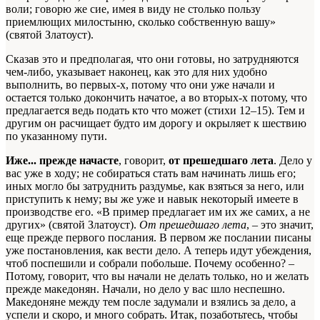
воли; говорю же сие, имея в виду не столько пользу
приемлющих милостыню, сколько собственную вашу»
(святой Златоуст).
Сказав это и предполагая, что они готовы, но затрудняются
чем-либо, указывает наконец, как это для них удобно
выполнить, во первых-х, потому что они уже начали и
остается только докончить начатое, а во вторых-х потому, что
предлагается ведь подать кто что может (стихи 12–15). Тем и
другим он расчищает будто им дорогу и окрыляет к шествию
по указанному пути.
Иже... прежде начасте
, говорит,
от прешедшаго лета
. Дело у
вас уже в ходу; не собираться стать вам начинать лишь его;
иных могло бы затруднить раздумье, как взяться за него, или
приступить к нему; вы же уже и навык некоторый имеете в
производстве его. «В пример предлагает им их же самих, а не
других» (святой Златоуст).
От прешедшаго лета
, – это значит,
еще прежде первого послания. В первом же послании писаны
уже постановления, как вести дело. А теперь идут убеждения,
чтоб поспешили и собрали побольше. Почему особенно? –
Потому, говорит, что вы начали не делать только, но и желать
прежде македонян. Начали, но дело у вас шло неспешно.
Македоняне между тем после задумали и взялись за дело, а
успели и скоро, и много собрать. Итак, позаботьтесь, чтобы