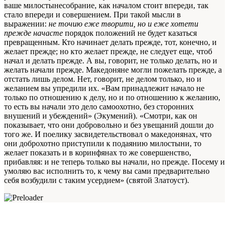
ваше милостынесобрание, как началом стоит впереди, так
стало впереди и совершением. При такой мысли в
выражении:
не точию еже творити, но и еже хотети
прежде начасте
порядок положений не будет казаться
превращенным. Кто начинает делать прежде, тот, конечно, и
желает прежде; но кто желает прежде, не следует еще, чтоб
начал и делать прежде. А вы, говорит, не только делать, но и
желать начали прежде. Македоняне могли пожелать прежде, а
отстать лишь делом. Нет, говорит, не делом только, но и
желанием вы упредили их. «Вам принадлежит начало не
только по отношению к делу, но и по отношению к желанию,
то есть вы начали это дело самоохотно, без сторонних
внушений и убеждений» (Экумений). «Смотри, как он
показывает, что они добровольно и без увещаний дошли до
того же. И поелику засвидетельствовал о македонянах, что
они доброхотно приступили к подаянию милостыни, то
желает показать и в коринфянах то же совершенство,
прибавляя: и не теперь только вы начали, но прежде. Посему и
умоляю вас исполнить то, к чему вы сами предварительно
себя возбудили с таким усердием» (святой Златоуст).