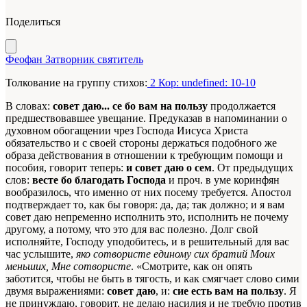
Поделиться
Феофан Затворник святитель
Толкование на группу стихов:
2 Кор: undefined: 10-10
В словах:
совет даю... се бо вам на пользу
продолжается
предшествовавшее увещание. Предуказав в напоминании о
духовном обогащении чрез Господа Иисуса Христа
обязательство и с своей стороны держаться подобного же
образа действования в отношении к требующим помощи и
пособия, говорит теперь:
и совет даю о сем
. От предыдущих
слов:
весте бо благодать Господа
и проч. в уме коринфян
вообразилось, что именно от них посему требуется. Апостол
подтверждает то, как бы говоря: да, да; так должно; и я вам
совет даю непременно исполнить это, исполнить не почему
другому, а потому, что это для вас полезно. Долг свой
исполняйте, Господу уподобитесь, и в решительный для вас
час услышите,
яко сотвористе единому сих братий Моих
меньших, Мне сотвористе
. «Смотрите, как он опять
заботится, чтобы не быть в тягость, и как смягчает слово сими
двумя выражениями:
совет даю
, и:
сие есть вам на пользу
. Я
не принуждаю, говорит, не делаю насилия и не требую против