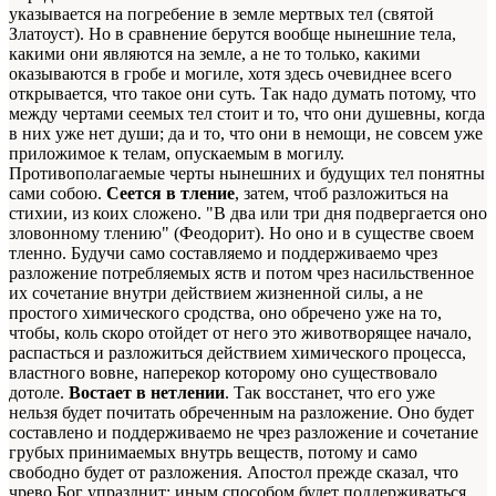
указывается на погребение в земле мертвых тел (святой
Златоуст). Но в сравнение берутся вообще нынешние тела,
какими они являются на земле, а не то только, какими
оказываются в гробе и могиле, хотя здесь очевиднее всего
открывается, что такое они суть. Так надо думать потому, что
между чертами сеемых тел стоит и то, что они душевны, когда
в них уже нет души; да и то, что они в немощи, не совсем уже
приложимое к телам, опускаемым в могилу.
Противополагаемые черты нынешних и будущих тел понятны
сами собою.
Сеется в тление
, затем, чтоб разложиться на
стихии, из коих сложено. "В два или три дня подвергается оно
зловонному тлению" (Феодорит). Но оно и в существе своем
тленно. Будучи само составляемо и поддерживаемо чрез
разложение потребляемых яств и потом чрез насильственное
их сочетание внутри действием жизненной силы, а не
простого химического сродства, оно обречено уже на то,
чтобы, коль скоро отойдет от него это животворящее начало,
распасться и разложиться действием химического процесса,
властного вовне, наперекор которому оно существовало
дотоле.
Востает в нетлении
. Так восстанет, что его уже
нельзя будет почитать обреченным на разложение. Оно будет
составлено и поддерживаемо не чрез разложение и сочетание
грубых принимаемых внутрь веществ, потому и само
свободно будет от разложения. Апостол прежде сказал, что
чрево Бог упразднит: иным способом будет поддерживаться