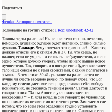
Поделиться
Феофан Затворник святитель
Толкование на группу стихов:
1 Кор: undefined: 42-42
Таковы черты различия! Нынешнее тело тленно, нечестно,
немощно, душевно; будущее будет нетленно, славно, сильно,
духовно.
Такожде
. Чему отвечает это сравнение? – Кажется,
должно отнести его к стихам 36 и 37. Ты, что сеешь, не
оживет, если не умрет, – и сеешь ты не будущее тело, а голое
зерно, которое должно умереть, чтобы из него вышло новое
лучшее тело. Так, говорит, и в воскресении будет: восстанет
тело наше совсем не с теми свойствами, с каким полагается в
землю. – Затем стихи 39-41, указание на различие тел не
лучше ли счесть вводною речью, по поводу слова, что Бог
каждому семени дает свое тело, предоставляя себе свободу
понимать их, не стесняясь течением речи? Святой Златоуст и
говорит о них: "Зачем Апостол уклонился здесь от
воскресения?" – И хотя вслед за сим говорит: не уклонился;
но понимает их независимо от течения речи. Замечается сие
потому, что во всем этом отделении трудно установить
определенность в понятиях и сочетании их. Словом: сеется