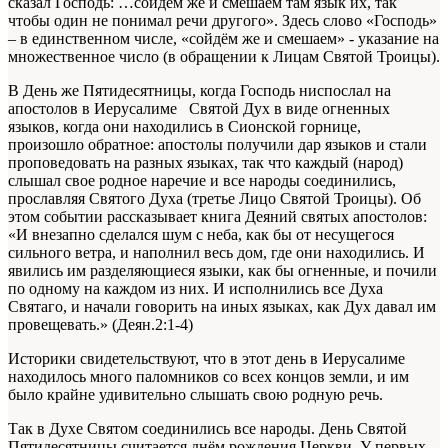
сказал Господь: …сойдём же и смешаем там язык их, так
чтобы один не понимал речи другого». Здесь слово «Господь»
– в единственном числе, «сойдём же и смешаем» - указание на
множественное число (в обращении к Лицам Святой Троицы).
В День же Пятидесятницы, когда Господь ниспослал на
апостолов в Иерусалиме Святой Дух в виде огненных
языков, когда они находились в Сионской горнице,
произошло обратное: апостолы получили дар языков и стали
проповедовать на разных языках, так что каждый (народ)
слышал свое родное наречие и все народы соединились,
прославляя Святого Духа (третье Лицо Святой Троицы). Об
этом событии рассказывает книга Деяний святых апостолов:
«
И внезапно сделался шум с неба, как бы от несущегося
сильного ветра, и наполнил весь дом, где они находились. И
явились им разделяющиеся языки, как бы огненные, и почили
по одному на каждом из них. И исполнились все Духа
Святаго, и начали говорить на иных языках, как Дух давал им
провещевать.» (Деян.2:1-4)
Историки свидетельствуют, что в этот день в Иерусалиме
находилось много паломников со всех концов земли, и им
было крайне удивительно слышать свою родную речь.
Так в Духе Святом соединились все народы. День Святой
Пятидесятницы считается днём рождения Церкви. У первых