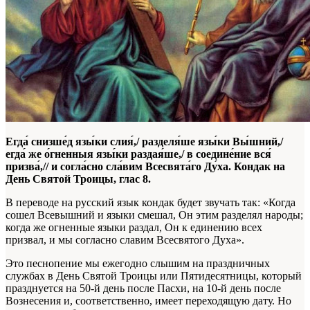
Егда́ снизше́д язы́ки слия́,/ разделя́ше язы́ки Вы́шний,/
егда́ же о́гненныя язы́ки раздая́ше,/ в соедине́ние вся́
призва́,// и согла́сно сла́вим Всесвята́го Ду́ха.
Кондак на
День Святой Троицы, глас 8.
В переводе на русский язык кондак будет звучать так:
«Когда
сошел Всевышний и языки смешал, Он этим разделял народы;
когда же огненные языки раздал, Он к единению всех
призвал, и мы согласно славим Всесвятого Духа».
Это песнопение мы ежегодно слышим на праздничных
службах в День Святой Троицы или Пятидесятницы, который
празднуется на 50-й день после Пасхи, на 10-й день после
Вознесения и, соответственно, имеет переходящую дату. Но