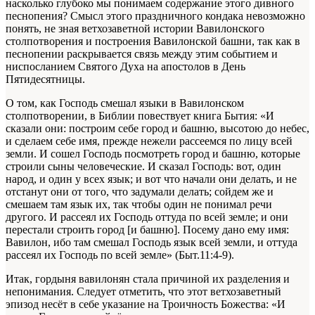
насколько глубоко мы понимаем содержание этого дивного
песнопения? Смысл этого праздничного кондака невозможно
понять, не зная ветхозаветной истории Вавилонского
столпотворения и построения Вавилонской башни, так как в
песнопении раскрывается связь между этим событием и
ниспосланием Святого Духа на апостолов в День
Пятидесятницы.
О том, как Господь смешал языки в Вавилонском
столпотворении, в Библии повествует книга Бытия
: «И
сказали они: построим себе город и башню, высотою до небес,
и сделаем себе имя, прежде нежели рассеемся по лицу всей
земли. И сошел Господь посмотреть город и башню, которые
строили сыны человеческие. И сказал Господь: вот, один
народ, и один у всех язык; и вот что начали они делать, и не
отстанут они от того, что задумали делать; сойдем же и
смешаем там язык их, так чтобы один не понимал речи
другого. И рассеял их Господь оттуда по всей земле; и они
перестали строить город [и башню]. Посему дано ему имя:
Вавилон, ибо там смешал Господь язык всей земли, и оттуда
рассеял их Господь по всей земле» (Быт.11:4-9).
Итак, гордыня вавилонян стала причиной их разделения и
непонимания. Следует отметить, что этот ветхозаветный
эпизод несёт в себе указание на Троичность Божества: «И