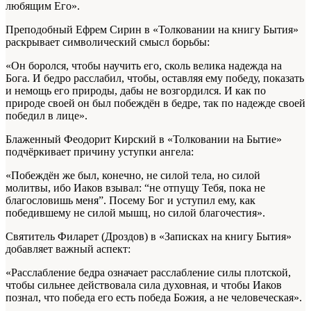
любящим Его».
Преподобный Ефрем Сирин в «Толковании на книгу Бытия»
раскрывает символический смысл борьбы:
«Он боролся, чтобы научить его, сколь велика надежда на
Бога. И бедро расслабил, чтобы, оставляя ему победу, показать
и немощь его природы, дабы не возгордился. И как по
природе своей он был побеждён в бедре, так по надежде своей
победил в лице».
Блаженный Феодорит Кирский в «Толковании на Бытие»
подчёркивает причину уступки ангела:
«Побеждён же был, конечно, не силой тела, но силой
молитвы, ибо Иаков взывал: “не отпущу Тебя, пока не
благословишь меня”. Посему Бог и уступил ему, как
победившему не силой мышц, но силой благочестия».
Святитель Филарет (Дроздов) в «Записках на книгу Бытия»
добавляет важный аспект:
«Расслабление бедра означает расслабление силы плотской,
чтобы сильнее действовала сила духовная, и чтобы Иаков
познал, что победа его есть победа Божия, а не человеческая».