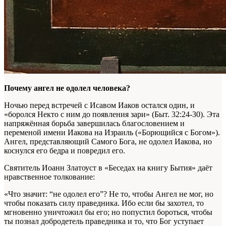
Почему ангел не одолел человека?
Ночью перед встречей с Исавом Иаков остался один, и
«боролся Некто с ним до появления зари» (Быт. 32:24-30). Эта
напряжённая борьба завершилась благословением и
переменой имени Иакова на Израиль («Борющийся с Богом»).
Ангел, представляющий Самого Бога, не одолел Иакова, но
коснулся его бедра и повредил его.
Святитель Иоанн Златоуст в «Беседах на книгу Бытия» даёт
нравственное толкование:
«Что значит: “не одолел его”? Не то, чтобы Ангел не мог, но
чтобы показать силу праведника. Ибо если бы захотел, то
мгновенно уничтожил бы его; но попустил бороться, чтобы
ты познал добродетель праведника и то, что Бог уступает